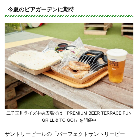
n
a
e
c
今夏のビアガーデンに期待
e
b
o
o
k
二子玉川ライズ中央広場では「PREMIUM BEER TERRACE FUN
GRILL & TO GO!」を開催中
サントリービールの「パーフェクトサントリービー