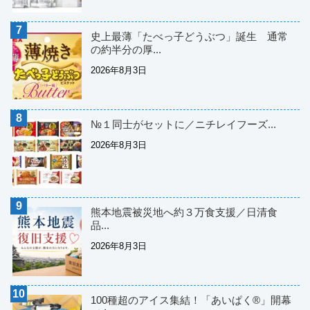
史上最薄「たべっ子どうぶつ」誕生 通常
の約半分の厚...
2026年8月3日
№１同士がセットに／ニチレイフーズ...
2026年8月3日
熊本地震被災地へ約３万食支援／日清食
品...
2026年8月3日
100種超のアイス集結！「あいぱく®」開幕