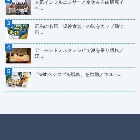
人気インフルエンサーと夏休み自由研究イ
ベ...
群馬の名店「鳴神食堂」の味をカップ麺で
再...
アーモンドミルクレシピで夏を乗り切れ／
江...
「withベジタブル戦略」を始動／キユー...