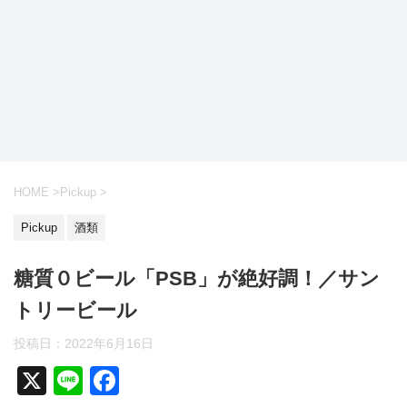
HOME
>
Pickup
>
Pickup
酒類
糖質０ビール「PSB」が絶好調！／サン
トリービール
投稿日：
2022年6月16日
X
Li
F