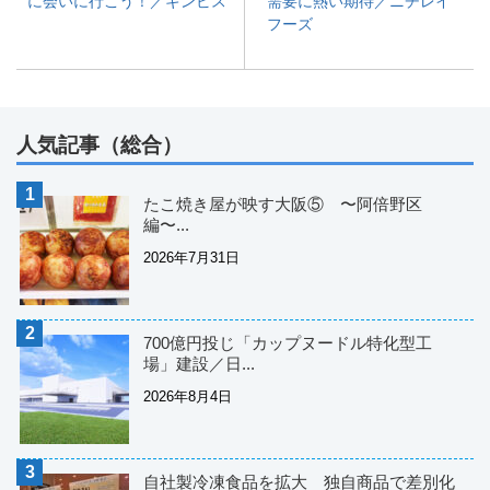
に会いに行こう！／ギンビス
需要に熱い期待／ニチレイ
フーズ
人気記事（総合）
たこ焼き屋が映す大阪⑤ 〜阿倍野区
編〜...
2026年7月31日
700億円投じ「カップヌードル特化型工
場」建設／日...
2026年8月4日
自社製冷凍食品を拡大 独自商品で差別化