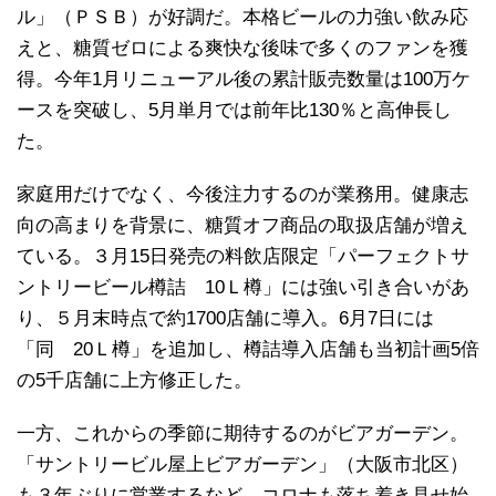
ル」（ＰＳＢ）が好調だ。本格ビールの力強い飲み応
えと、糖質ゼロによる爽快な後味で多くのファンを獲
得。今年1月リニューアル後の累計販売数量は100万ケ
ースを突破し、5月単月では前年比130％と高伸長し
た。
家庭用だけでなく、今後注力するのが業務用。健康志
向の高まりを背景に、糖質オフ商品の取扱店舗が増え
ている。３月15日発売の料飲店限定「パーフェクトサ
ントリービール樽詰 10Ｌ樽」には強い引き合いがあ
り、５月末時点で約1700店舗に導入。6月7日には
「同 20Ｌ樽」を追加し、樽詰導入店舗も当初計画5倍
の5千店舗に上方修正した。
一方、これからの季節に期待するのがビアガーデン。
「サントリービル屋上ビアガーデン」（大阪市北区）
も３年ぶりに営業するなど、コロナも落ち着き見せ始