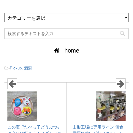
home
-
Pickup
,
酒類
この夏〝たべっ子どうぶつ〟
山形工場に専用ライン 個食