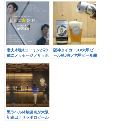
妻夫木聡&ユーミンが20
阪神タイガース×六甲ビ
歳にメッセージ／サッポ
ール第3弾／六甲ビール醸
ロビール
造所
黒ラベル体験拠点が大阪
初進出／サッポロビール