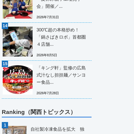
会」開催／...
2026年7月31日
300℃超の本格炒め！
「鍋さばきロボ」首都圏
４店舗...
2026年8月5日
「キング軒」監修の広島
式汁なし担担麺／サンヨ
ー食品...
2026年7月28日
Ranking（関西トピックス）
自社製冷凍食品を拡大 独