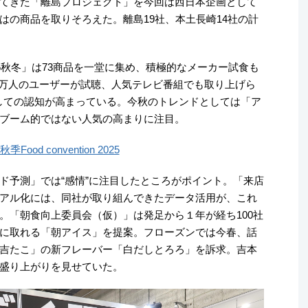
てきた「離島プロジェクト」を今回は西日本企画として
はの商品を取りそろえた。離島19社、本土長崎14社の計
5秋冬」は73商品を一堂に集め、積極的なメーカー試食も
間24万人のユーザーが試聴、人気テレビ番組でも取り上げら
しての認知が高まっている。今秋のトレンドとしては「ア
ブーム的ではない人気の高まりに注目。
Food convention 2025
ド予測」では“感情”に注目したところがポイント。「来店
アル化には、同社が取り組んできたデータ活用が、これ
。「朝食向上委員会（仮）」は発足から１年が経ち100社
に取れる「朝アイス」を提案。フローズンでは今春、話
吉たこ」の新フレーバー「白だしとろろ」を訴求。吉本
盛り上がりを見せていた。