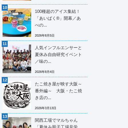
100種超のアイス集結！
「あいぱく®」開幕／あ
べの...
2026年8月5日
人気インフルエンサーと
夏休み自由研究イベント
／味の...
2026年8月4日
たこ焼き屋が映す大阪～
番外編～ 大阪・たこ焼
き店の...
2026年3月13日
関西工場でマルちゃん
「夏休み親子工場見学