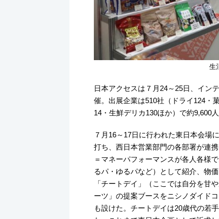
生
日本アクセスは７月24～25日、インテック
催。出展企業は510社（ドライ124・菓
14・生鮮デリカ130ほか）で約9,60
７月16～17日に行われた東日本会
打ち、西日本営業部門の各部署が連携
＝マネーパフォーマンスが各人各様で
るパ・ゆるパなど）として紹介、物価
「チートデイ」（ここでは自分を甘や
ーツ」の提案ブースをニシノダイドコ
も設けた。チートデイは20歳代の若