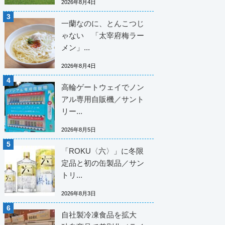
2026年8月4日
一蘭なのに、とんこつじ
ゃない 「太宰府梅ラー
メン」...
2026年8月4日
高輪ゲートウェイでノン
アル専用自販機／サント
リー...
2026年8月5日
「ROKU〈六〉」に冬限
定品と初の缶製品／サン
トリ...
2026年8月3日
自社製冷凍食品を拡大