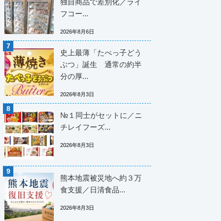
独自商品で差別化／ライ
フコー...
2026年8月6日
史上最薄「たべっ子どう
ぶつ」誕生 通常の約半
分の厚...
2026年8月3日
№１同士がセットに／ニ
チレイフーズ...
2026年8月3日
熊本地震被災地へ約３万
食支援／日清食品...
2026年8月3日