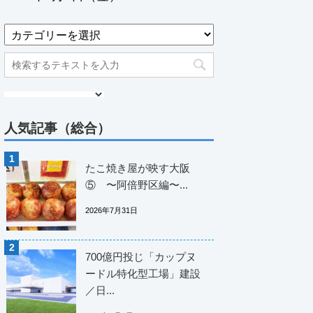
人気記事（総合）
たこ焼き屋が映す大阪
⑤ 〜阿倍野区編〜...
2026年7月31日
700億円投じ「カップヌ
ードル特化型工場」建設
／日...