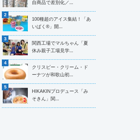
自商品で差別化／...
100種超のアイス集結！「あ
いぱく®」開...
関西工場でマルちゃん「夏
休み親子工場見学...
クリスピー・クリーム・ド
ーナツが和歌山初...
HIKAKINプロデュース「み
そきん」関...