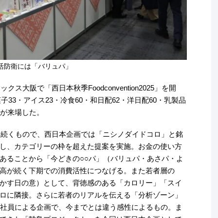
活防衛には「バリュパ」
ス大阪で「西日本秋季Foodconvention2025」を開
子33・アイス23・冷食60・和日配62・洋日配60・乳製品
0人が来場した。
場に続くもので、西日本企画では「ニシノダイドコロ」と銘
し、カテゴリーの枠を超えた提案を実施。お金の使い方
あることから「今どきの○○パ」（バリュパ・あさパ・よ
高が続く下期での消費活性につなげる。また若者層の
かす日の意）として、背徳感のある「カロリー」「スイ
ロに隣接。さらに若者のリアルを伝える「分析ゾーン」
手社員による企画で、今までとは違う感性によるもの。ま