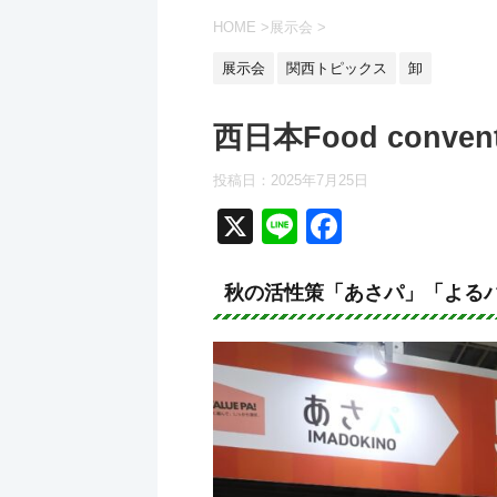
HOME
>
展示会
>
展示会
関西トピックス
卸
西日本Food conve
投稿日：2025年7月25日
X
Li
F
n
a
e
c
秋の活性策「あさパ」「よる
e
b
o
o
k