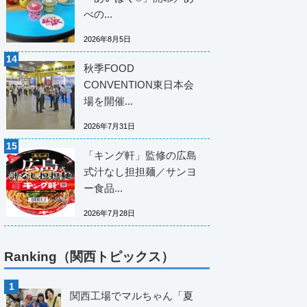
べの...
2026年8月5日
秋季FOOD
CONVENTION東日本会
場を開催...
2026年7月31日
「キング軒」監修の広島
式汁なし担担麺／サンヨ
ー食品...
2026年7月28日
Ranking（関西トピックス）
関西工場でマルちゃん「夏