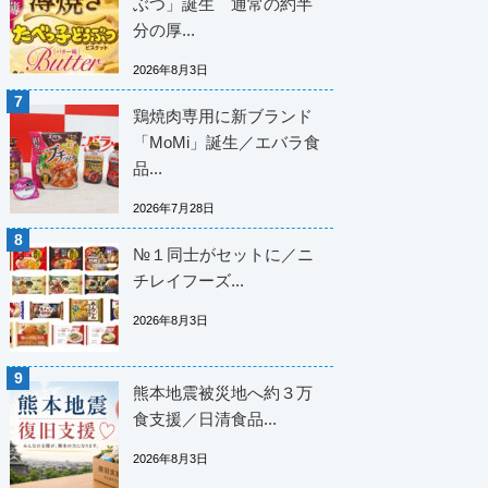
ぶつ」誕生 通常の約半
分の厚...
2026年8月3日
鶏焼肉専用に新ブランド
「MoMi」誕生／エバラ食
品...
2026年7月28日
№１同士がセットに／ニ
チレイフーズ...
2026年8月3日
熊本地震被災地へ約３万
食支援／日清食品...
2026年8月3日