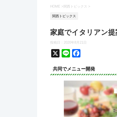
HOME
>
関西トピックス
>
関西トピックス
家庭でイタリアン提
投稿日：
2020年8月21日
X
Li
F
n
a
e
c
共同でメニュー開発
e
b
o
o
k