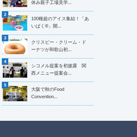
休み親子工場見学...
100種超のアイス集結！「あ
いぱく®」開...
クリスピー・クリーム・ド
ーナツが和歌山初...
シコメル提案を初披露 関
西メニュー提案会...
大阪で秋のFood
Convention...