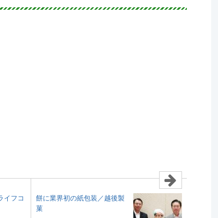
ライフコ
餅に業界初の紙包装／越後製
菓