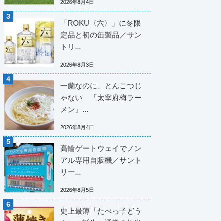
2026年8月4日
「ROKU〈六〉」に冬限
定品と初の缶製品／サン
トリ...
2026年8月3日
一蘭なのに、とんこつじ
ゃない 「太宰府梅ラー
メン」...
2026年8月4日
高輪ゲートウェイでノン
アル専用自販機／サント
リー...
2026年8月5日
史上最薄「たべっ子どう