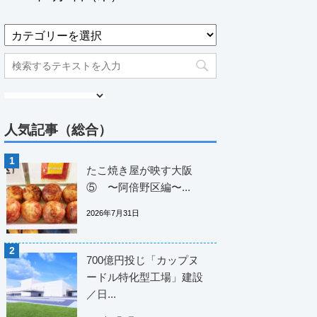
人気記事（総合）
たこ焼き屋が映す大阪
⑤ 〜阿倍野区編〜...
2026年7月31日
700億円投じ「カップヌ
ードル特化型工場」建設
／日...