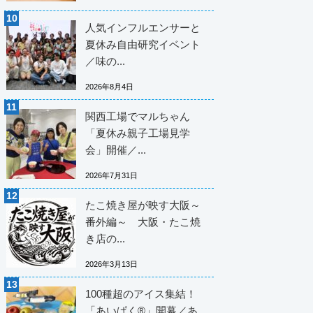
人気インフルエンサーと
夏休み自由研究イベント
／味の...
2026年8月4日
関西工場でマルちゃん
「夏休み親子工場見学
会」開催／...
2026年7月31日
たこ焼き屋が映す大阪～
番外編～ 大阪・たこ焼
き店の...
2026年3月13日
100種超のアイス集結！
「あいぱく®」開幕／あ