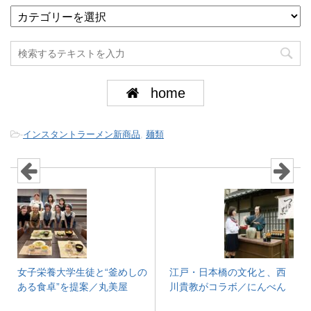
home
-
インスタントラーメン新商品
,
麺類
女子栄養大学生徒と“釜めしの
江戸・日本橋の文化と、西
ある食卓”を提案／丸美屋
川貴教がコラボ／にんべん