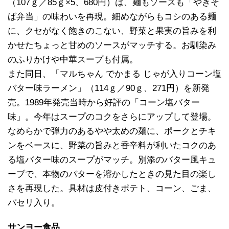
（107ｇ／85ｇ×5、680円）は、麺もソースも「やきそ
ば弁当」の味わいを再現。細めながらもコシのある麺
に、クセがなく飽きのこない、野菜と果実の旨みを利
かせたちょっと甘めのソースがマッチする。お馴染み
のふりかけや中華スープも付属。
また同日、「マルちゃん でかまる じゃが入りコーン塩
バター味ラーメン」（114ｇ／90ｇ、271円）を新発
売。1989年発売当時から好評の「コーン塩バター
味」。今年はスープのコクをさらにアップして登場。
なめらかで弾力のあるやや太めの麺に、ポークとチキ
ンをベースに、野菜の旨みと香辛料が利いたコクのあ
る塩バター味のスープがマッチ。別添のバター風キュ
ーブで、本物のバターを溶かしたときの見た目の楽し
さを再現した。具材は皮付きポテト、コーン、ごま、
パセリ入り。
サンヨー食品