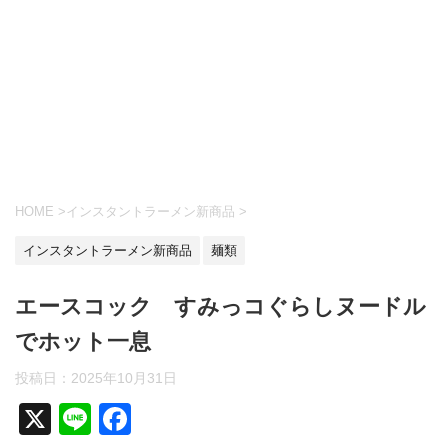
HOME
>
インスタントラーメン新商品
>
インスタントラーメン新商品
麺類
エースコック すみっコぐらしヌードル
でホット一息
投稿日：
2025年10月31日
X
Li
F