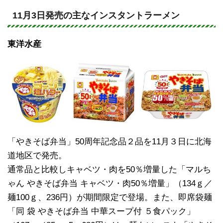
n
a
e
c
11月3日発売の主なインスタントラーメン
e
東洋水産
b
o
o
k
「やきそば弁当」50周年記念品２品を11月３日に北海
道地区で発売。
通常品と比較しキャベツ・肉を50％増量した「マルち
ゃん やきそば弁当 キャベツ・肉50％増量」（134ｇ／
麺100ｇ、236円）が期間限定で登場。また、即席袋麺
「同 袋 やきそば弁当 中華スープ付 ５食パック」