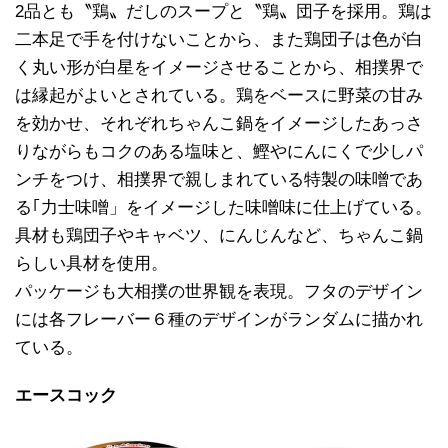
2品とも〝鶏〟だしのスープと〝鶏〟団子を採用。鶏は
二本足で手を付けないことから、また鶏団子は色が白
く丸い形が白星をイメージさせることから、相撲界で
は縁起がよいとされている。鶏をベースに野菜の甘み
を効かせ、それぞれちゃんこ鍋をイメージしたあっさ
りながらもコクのある塩味と、鰹やにんにくで少しパ
ンチをつけ、相撲界で親しまれている特製の味噌であ
る｢力士味噌」をイメージした味噌味に仕上げている。
具材も鶏団子やキャベツ、にんじんなど、ちゃんこ鍋
らしい具材を使用。
パッケージも大相撲の世界観を表現。フタのデザイン
には各フレーバー６種のデザインがランダムに描かれ
ている。
エースコック