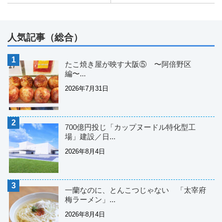
人気記事（総合）
たこ焼き屋が映す大阪⑤ 〜阿倍野区
編〜...
2026年7月31日
700億円投じ「カップヌードル特化型工
場」建設／日...
2026年8月4日
一蘭なのに、とんこつじゃない 「太宰府
梅ラーメン」...
2026年8月4日