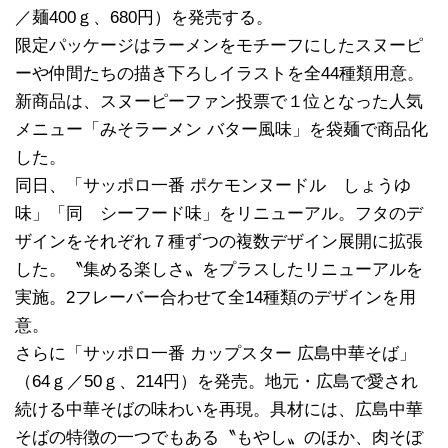
／麺400ｇ、680円）を発売する。
限定パッケージはラーメンをモチーフにしたスヌーピ
ーや仲間たちの描き下ろしイラストを全44種類用意。
新商品は、スヌーピーファン投票で１位となった人気
メニュー「みそラーメン バター風味」を袋麺で商品化
した。
同日、「サッポロ一番 ポケモンヌードル しょうゆ
味」「同 シーフード味」をリニューアル。フタのデ
ザインをそれぞれ７種ずつの複数デザイン展開に拡張
した。〝集める楽しさ〟をプラスしたリニューアルを
実施。2フレーバー合わせて全14種類のデザインを用
意。
さらに「サッポロ一番 カップスター 広島中華そば」
（64ｇ／50ｇ、214円）を発売。地元・広島で愛され
続ける中華そばの味わいを再現。具材には、広島中華
そばの特徴の一つでもある〝もやし〟のほか、肉そぼ