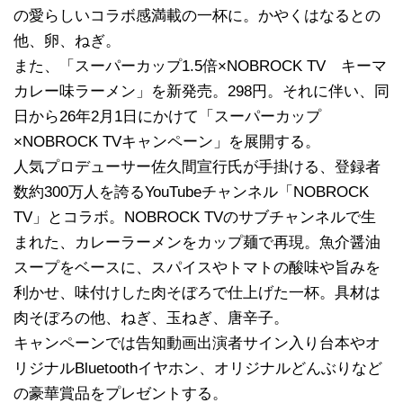
の愛らしいコラボ感満載の一杯に。かやくはなるとの
他、卵、ねぎ。
また、「スーパーカップ1.5倍×NOBROCK TV キーマ
カレー味ラーメン」を新発売。298円。それに伴い、同
日から26年2月1日にかけて「スーパーカップ
×NOBROCK TVキャンペーン」を展開する。
人気プロデューサー佐久間宣行氏が手掛ける、登録者
数約300万人を誇るYouTubeチャンネル「NOBROCK
TV」とコラボ。NOBROCK TVのサブチャンネルで生
まれた、カレーラーメンをカップ麺で再現。魚介醤油
スープをベースに、スパイスやトマトの酸味や旨みを
利かせ、味付けした肉そぼろで仕上げた一杯。具材は
肉そぼろの他、ねぎ、玉ねぎ、唐辛子。
キャンペーンでは告知動画出演者サイン入り台本やオ
リジナルBluetoothイヤホン、オリジナルどんぶりなど
の豪華賞品をプレゼントする。