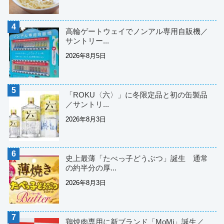
高輪ゲートウェイでノンアル専用自販機／
サントリー...
2026年8月5日
「ROKU〈六〉」に冬限定品と初の缶製品
／サントリ...
2026年8月3日
史上最薄「たべっ子どうぶつ」誕生 通常
の約半分の厚...
2026年8月3日
鶏焼肉専用に新ブランド「MoMi」誕生／