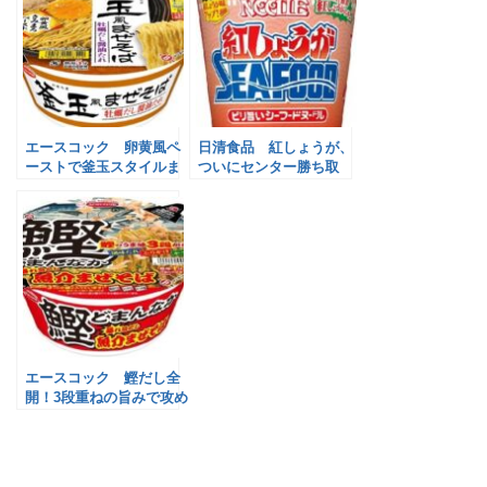
エースコック 卵黄風ペ
日清食品 紅しょうが、
ーストで釜玉スタイルま
ついにセンター勝ち取
ぜそば
る！
エースコック 鰹だし全
開！3段重ねの旨みで攻め
るまぜそば