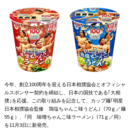
今年、創立100周年を迎える日本相撲協会とオフィシャ
ルスポンサー契約を締結し、日本の国技である｢大相
撲｣を応援。この取り組みを記念して、カップ麺｢明星
日本相撲協会監修 鶏塩ちゃんこ味うどん｣（70ｇ／麺
55ｇ）、｢同 味噌ちゃんこ味ラーメン｣（71ｇ／同）
を11月3日に新発売。