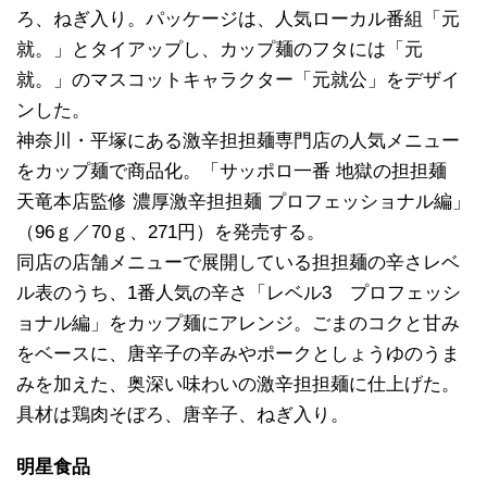
ろ、ねぎ入り。パッケージは、人気ローカル番組「元
就。」とタイアップし、カップ麺のフタには「元
就。」のマスコットキャラクター「元就公」をデザイ
ンした。
神奈川・平塚にある激辛担担麺専門店の人気メニュー
をカップ麺で商品化。「サッポロ一番 地獄の担担麺
天竜本店監修 濃厚激辛担担麺 プロフェッショナル編」
（96ｇ／70ｇ、271円）を発売する。
同店の店舗メニューで展開している担担麺の辛さレベ
ル表のうち、1番人気の辛さ「レベル3 プロフェッシ
ョナル編」をカップ麺にアレンジ。ごまのコクと甘み
をベースに、唐辛子の辛みやポークとしょうゆのうま
みを加えた、奥深い味わいの激辛担担麺に仕上げた。
具材は鶏肉そぼろ、唐辛子、ねぎ入り。
明星食品