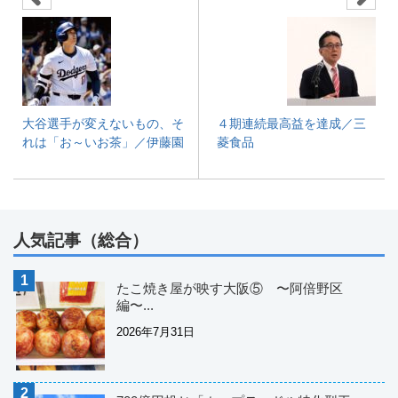
大谷選手が変えないもの、そ
４期連続最高益を達成／三
れは「お～いお茶」／伊藤園
菱食品
人気記事（総合）
たこ焼き屋が映す大阪⑤ 〜阿倍野区
編〜...
2026年7月31日