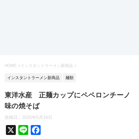
HOME
>
インスタントラーメン新商品
>
インスタントラーメン新商品
麺類
東洋水産 正麺カップにペペロンチーノ
味の焼そば
投稿日：
2025年5月16日
X
Li
F