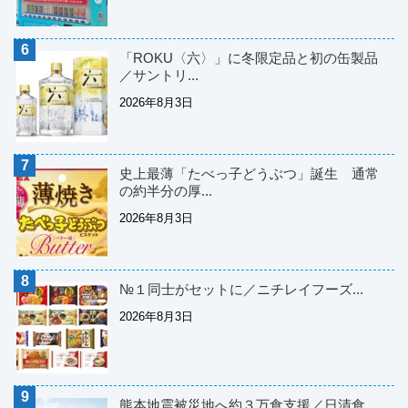
「ROKU〈六〉」に冬限定品と初の缶製品
／サントリ...
2026年8月3日
史上最薄「たべっ子どうぶつ」誕生 通常
の約半分の厚...
2026年8月3日
№１同士がセットに／ニチレイフーズ...
2026年8月3日
熊本地震被災地へ約３万食支援／日清食