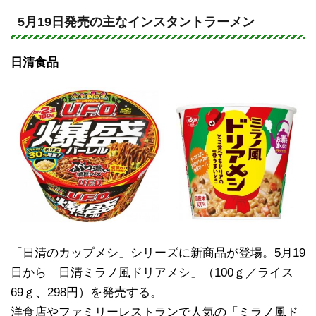
n
a
e
c
5月19日発売の主なインスタントラーメン
e
日清食品
b
o
o
k
「日清のカップメシ」シリーズに新商品が登場。5月19
日から「日清ミラノ風ドリアメシ」（100ｇ／ライス
69ｇ、298円）を発売する。
洋食店やファミリーレストランで人気の「ミラノ風ド