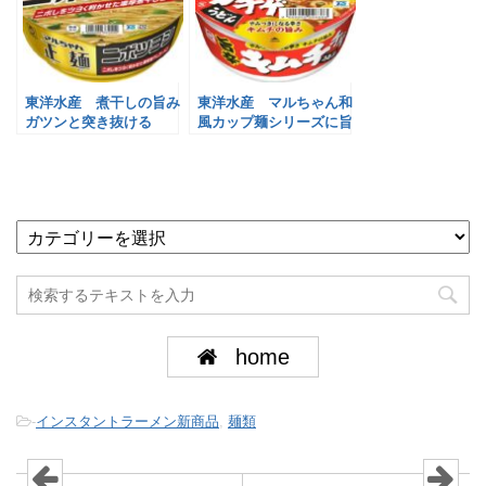
東洋水産 煮干しの旨み
東洋水産 マルちゃん和
ガツンと突き抜ける
風カップ麺シリーズに旨
辛乱入！
home
-
インスタントラーメン新商品
,
麺類