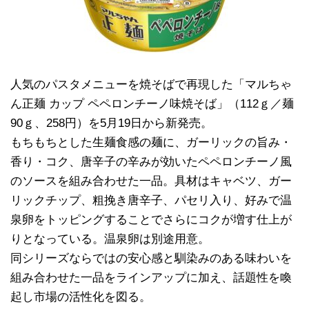
人気のパスタメニューを焼そばで再現した「マルちゃ
ん正麺 カップ ペペロンチーノ味焼そば」（112ｇ／麺
90ｇ、258円）を5月19日から新発売。
もちもちとした生麺食感の麺に、ガーリックの旨み・
香り・コク、唐辛子の辛みが効いたペペロンチーノ風
のソースを組み合わせた一品。具材はキャベツ、ガー
リックチップ、粗挽き唐辛子、パセリ入り、好みで温
泉卵をトッピングすることでさらにコクが増す仕上が
りとなっている。温泉卵は別途用意。
同シリーズならではの安心感と馴染みのある味わいを
組み合わせた一品をラインアップに加え、話題性を喚
起し市場の活性化を図る。