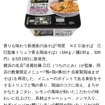
香りも味わう新感覚の油そば｢明星 ＮＥＯ油そば 己
巳監修トリュフ香る鶏油そば｣（164ｇ／麺130ｇ、328
円）を5月19日に新発売。
横浜の名店｢淡麗拉麺 己巳（つちのとみ）｣が監修。同
店の数量限定メニュー｢鴨×鶏×豚出汁 自家製鶏油まぜ
そば｣を再現した。メニューのポイントである食欲をそ
そるトリュフと鴨の香り、鶏油のコクに加え、まろや
かなたまごタレ、レモンの風味が効いたこだわりの味
わいに仕上げた。具材はチャーシュー、メンマ入り。
ねぎ･ペッパー･鰹にレモンの酸味が効いたふりかけ付