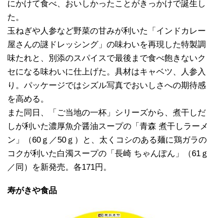
にかけて食べ、おいしかったことがきっかけで誕生し
た。
玉ねぎや人参など野菜の甘みが利いた「インドカレー
屋さんの謎ドレッシング」の味わいを再現した特製調
味たれと、別添のスパイスで最後まで食べ飽きないク
セになる味わいに仕上げた。具材はキャベツ、人参入
り。パッケージではシズル写真でおいしさへの期待感
を高める。
また同日、「ご当地の一杯」シリーズから、煮干しだ
しが利いた濃厚魚介醤油スープの「青森 煮干しラーメ
ン」（60ｇ／50ｇ）と、太くコシのある麺に鶏ガラの
コクが利いた白濁スープの「長崎 ちゃんぽん」（61ｇ
／同）を新発売。各171円。
寿がきや食品