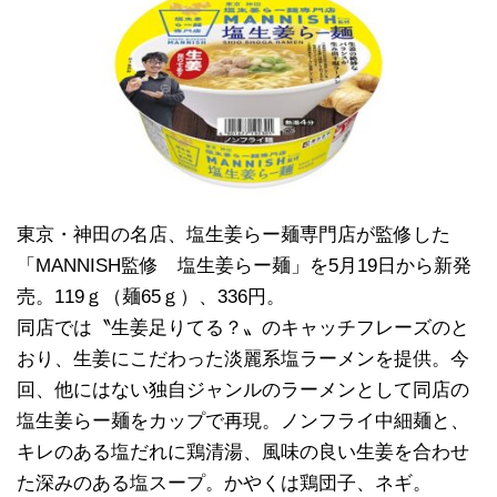
東京・神田の名店、塩生姜らー麺専門店が監修した
「MANNISH監修 塩生姜らー麺」を5月19日から新発
売。119ｇ（麺65ｇ）、336円。
同店では〝生姜足りてる？〟のキャッチフレーズのと
おり、生姜にこだわった淡麗系塩ラーメンを提供。今
回、他にはない独自ジャンルのラーメンとして同店の
塩生姜らー麺をカップで再現。ノンフライ中細麺と、
キレのある塩だれに鶏清湯、風味の良い生姜を合わせ
た深みのある塩スープ。かやくは鶏団子、ネギ。