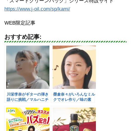
「スマートグリーンパック」シリーズ特設サイト
https://www.j-oil.com/sp/kami/
WEB限定記事
おすすめ記事:
川栄李奈がギターの弾き
榮倉奈々がいろんなミル
語りに挑戦／マルハニチ
クでオレ作り／味の素
ロ
AGF