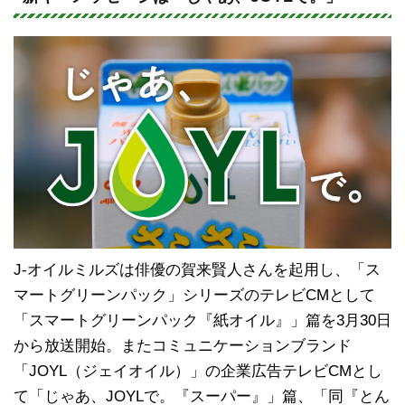
e
c
e
b
o
o
k
J-オイルミルズは俳優の賀来賢人さんを起用し、「ス
マートグリーンパック」シリーズのテレビCMとして
「スマートグリーンパック『紙オイル』」篇を3月30日
から放送開始。またコミュニケーションブランド
「JOYL（ジェイオイル）」の企業広告テレビCMとし
て「じゃあ、JOYLで。『スーパー』」篇、「同『とん