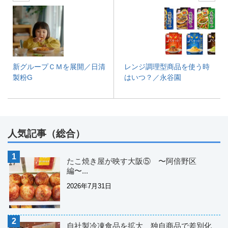
新グループＣＭを展開／日清
レンジ調理型商品を使う時
製粉G
はいつ？／永谷園
人気記事（総合）
たこ焼き屋が映す大阪⑤ 〜阿倍野区
編〜...
2026年7月31日
自社製冷凍食品を拡大 独自商品で差別化