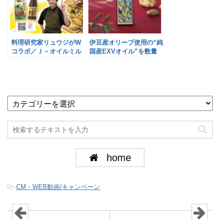
料理研究家リュウジがW
伊豆産オリーブ使用の“純
コラボ／Ｊ－オイルミル
国産EXVオイル”を数量
ズ×Mizkan
限定で／Ｊ―オイルミル
ズ
home
-
CM・WEB動画/キャンペーン