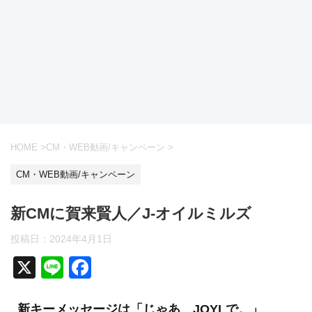
HOME
>
CM・WEB動画/キャンペーン
>
CM・WEB動画/キャンペーン
新CMに賀来賢人／J-オイルミルズ
投稿日：
2024年4月1日
X
Li
F
n
a
新キーメッセージは「じゃあ、JOYLで。」