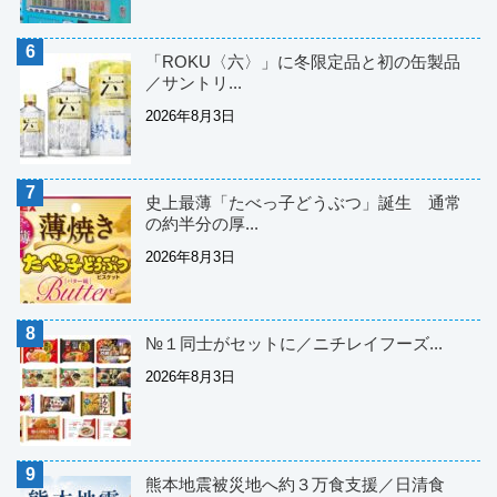
「ROKU〈六〉」に冬限定品と初の缶製品
／サントリ...
2026年8月3日
史上最薄「たべっ子どうぶつ」誕生 通常
の約半分の厚...
2026年8月3日
№１同士がセットに／ニチレイフーズ...
2026年8月3日
熊本地震被災地へ約３万食支援／日清食