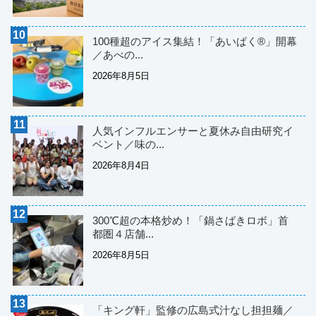
100種超のアイス集結！「あいぱく®」開幕
／あべの...
2026年8月5日
人気インフルエンサーと夏休み自由研究イ
ベント／味の...
2026年8月4日
300℃超の本格炒め！「鍋さばきロボ」首
都圏４店舗...
2026年8月5日
「キング軒」監修の広島式汁なし担担麺／