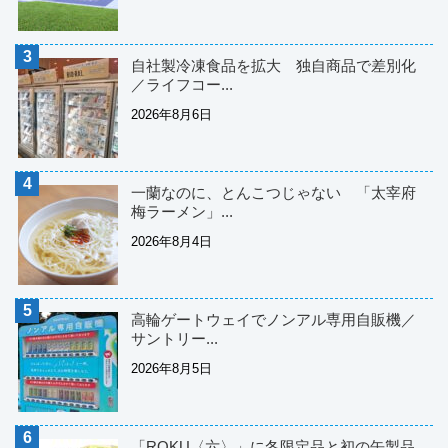
自社製冷凍食品を拡大 独自商品で差別化
／ライフコー...
2026年8月6日
一蘭なのに、とんこつじゃない 「太宰府
梅ラーメン」...
2026年8月4日
高輪ゲートウェイでノンアル専用自販機／
サントリー...
2026年8月5日
「ROKU〈六〉」に冬限定品と初の缶製品