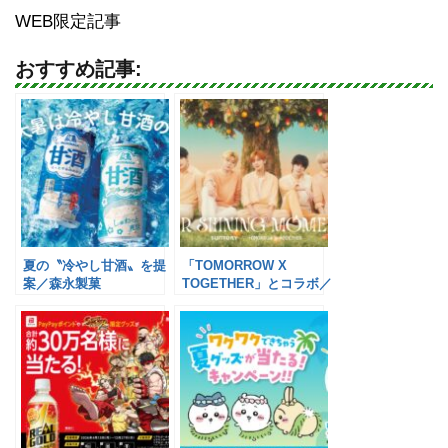
WEB限定記事
おすすめ記事:
夏の〝冷やし甘酒〟を提
「TOMORROW X
案／森永製菓
TOGETHER」とコラボ／
サントリービバレッジ&
フード