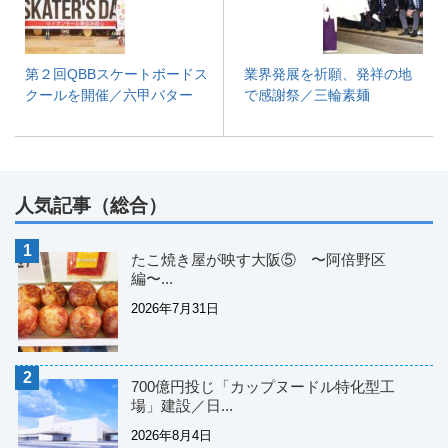
第２回QBBスケートボードス
業界発展を祈願、発祥の地
クールを開催／六甲バター
で感謝祭／三輪素麺
人気記事（総合）
たこ焼き屋が映す大阪⑤ 〜阿倍野区
編〜...
2026年7月31日
700億円投じ「カップヌードル特化型工
場」建設／日...
2026年8月4日