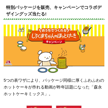
n
a
e
c
特別パッケージを販売、キャンペーンでコラボデ
ザイングッズ当たる!
e
b
o
o
k
5つの表ワザにより、パッケージ同様に厚くふわふわの
ホットケーキが作れる動画が昨年話題になった「森永
ホットケーキミックス」。