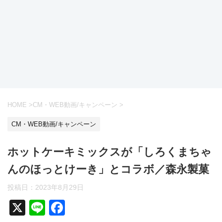
HOME
>
CM・WEB動画/キャンペーン
>
CM・WEB動画/キャンペーン
ホットケーキミックスが「しろくまちゃ
んのほっとけーき」とコラボ／森永製菓
投稿日：
2023年8月29日
X
Li
F