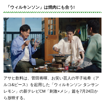
n
a
e
c
「ウィルキンソン」は焼肉にも合う!
e
b
o
o
k
アサヒ飲料は、菅田将暉、お笑い芸人の平子祐希（ア
ルコ&ピース）を起用した「ウィルキンソン タンサン
レモン」の新テレビCM「刺激×メシ」篇を7月24日か
ら放映する。