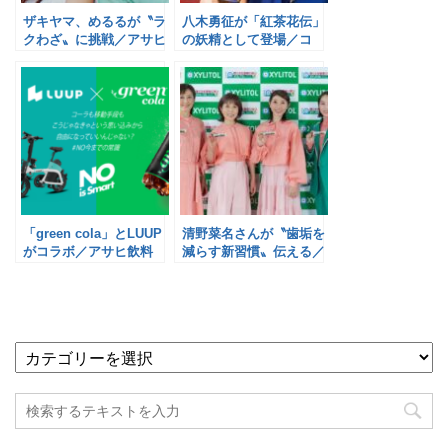
ザキヤマ、めるるが〝ラ
八木勇征が「紅茶花伝」
クわざ〟に挑戦／アサヒ
の妖精として登場／コ
飲料
カ・コーラ
「green cola」とLUUP
清野菜名さんが〝歯垢を
がコラボ／アサヒ飲料
減らす新習慣〟伝える／
ロッテ