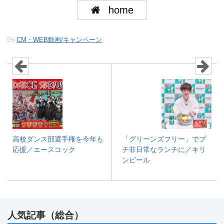
home
-
CM・WEB動画/キャンペーン
高校ダンス部選手権を今年も
「グリーンズフリー」でプ
応援／エースコック
チ非日常なランチに／キリ
ンビール
人気記事（総合）