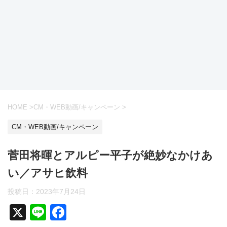
HOME
>
CM・WEB動画/キャンペーン
>
CM・WEB動画/キャンペーン
菅田将暉とアルピー平子が絶妙なかけあ
い／アサヒ飲料
投稿日：
2023年7月24日
X
Li
F