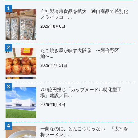
自社製冷凍食品を拡大 独自商品で差別化
／ライフコー...
2026年8月6日
たこ焼き屋が映す大阪⑤ 〜阿倍野区
編〜...
2026年7月31日
700億円投じ「カップヌードル特化型工
場」建設／日...
2026年8月4日
一蘭なのに、とんこつじゃない 「太宰府
梅ラーメン」...