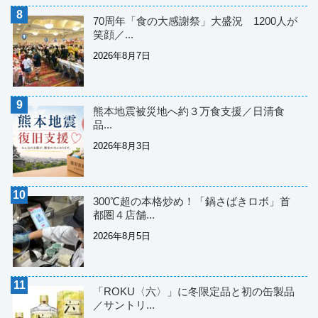
70周年「食の大感謝祭」大盛況 1200人が
笑顔／...
2026年8月7日
熊本地震被災地へ約３万食支援／日清食
品...
2026年8月3日
300℃超の本格炒め！「鍋さばきロボ」首
都圏４店舗...
2026年8月5日
「ROKU〈六〉」に冬限定品と初の缶製品
／サントリ...