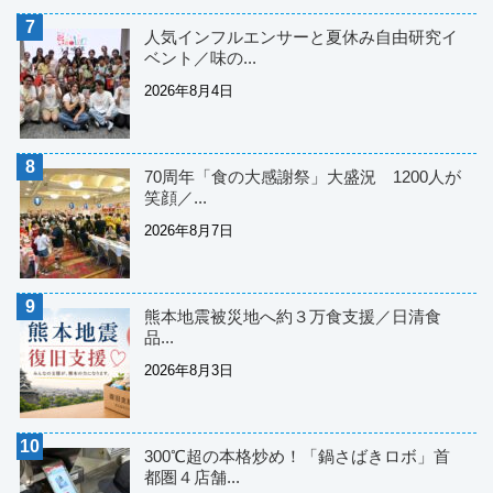
人気インフルエンサーと夏休み自由研究イ
ベント／味の...
2026年8月4日
70周年「食の大感謝祭」大盛況 1200人が
笑顔／...
2026年8月7日
熊本地震被災地へ約３万食支援／日清食
品...
2026年8月3日
300℃超の本格炒め！「鍋さばきロボ」首
都圏４店舗...