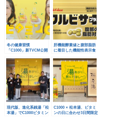
冬の健康習慣
肝機能酵素値と腹部脂肪
「C1000」新TVCM公開
に着目した機能性表示食
／ハウスウェルネスフー
品を発売／ハウスウェル
ズ
ネスフーズ
現代版、進化系銭湯「松
C1000 × 松本湯、ビタミ
本湯」でC1000ビタミン
ンの日に合わせ3日間限定
レモン無料配布／ハウス
でコラボ／ハウスウェル
ウェルネスフーズ
ネスフーズ