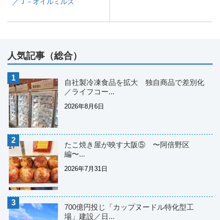
／Ｊ－オイルミルズ
人気記事（総合）
自社製冷凍食品を拡大 独自商品で差別化
／ライフコー...
2026年8月6日
たこ焼き屋が映す大阪⑤ 〜阿倍野区
編〜...
2026年7月31日
700億円投じ「カップヌードル特化型工
場」建設／日...