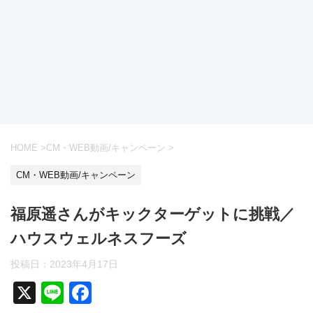
HOME
>
CM・WEB動画/キャンペーン
>
CM・WEB動画/キャンペーン
福原遥さんがキックターゲットに挑戦／
ハウスウェルネスフーズ
投稿日：
2023年4月17日
X
Li
F