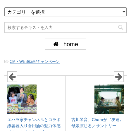
home
-
CM・WEB動画/キャンペーン
エハラ家チャンネルとコラボ
古川琴音、Charaが〝友達〟
紙容器入り食用油の魅力体感
母娘演じる／サントリー