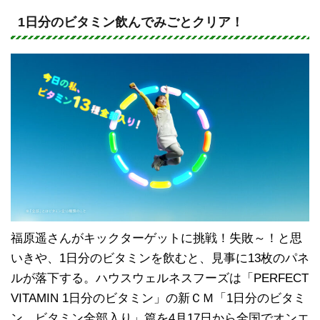
n
a
e
c
1日分のビタミン飲んでみごとクリア！
e
b
o
o
k
福原遥さんがキックターゲットに挑戦！失敗～！と思
いきや、1日分のビタミンを飲むと、見事に13枚のパネ
ルが落下する。ハウスウェルネスフーズは「PERFECT
VITAMIN 1日分のビタミン」の新ＣＭ「1日分のビタミ
ン ビタミン全部入り」篇を4月17日から全国でオンエ