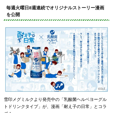
n
a
e
c
毎週火曜日8週連続でオリジナルストーリー漫画
を公開
e
b
o
o
k
雪印メグミルクより発売中の「乳酸菌ヘルベヨーグル
トドリンクタイプ」が、漫画「耐え子の日常」とコラ