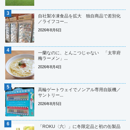
自社製冷凍食品を拡大 独自商品で差別化
／ライフコー...
2026年8月6日
一蘭なのに、とんこつじゃない 「太宰府
梅ラーメン」...
2026年8月4日
高輪ゲートウェイでノンアル専用自販機／
サントリー...
2026年8月5日
「ROKU〈六〉」に冬限定品と初の缶製品