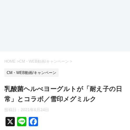
HOME
>
CM・WEB動画/キャンペーン
>
CM・WEB動画/キャンペーン
乳酸菌ヘルべヨーグルトが「耐え子の日
常」とコラボ／雪印メグミルク
投稿日：
2021年6月24日
X
Li
F