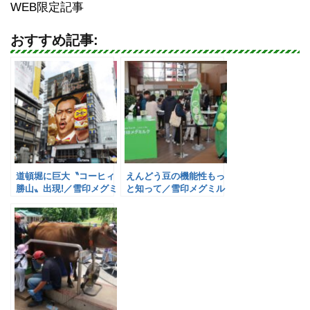
WEB限定記事
おすすめ記事:
道頓堀に巨大〝コーヒィ
えんどう豆の機能性もっ
勝山〟出現!／雪印メグミ
と知って／雪印メグミル
ルク
ク