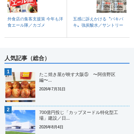
外食店の集客支援策 今年も洋
五感に訴えかける〝バキバ
食エール隊／カゴメ
キ〟強炭酸水／サントリー
人気記事（総合）
たこ焼き屋が映す大阪⑤ 〜阿倍野区
編〜...
2026年7月31日
700億円投じ「カップヌードル特化型工
場」建設／日...
2026年8月4日