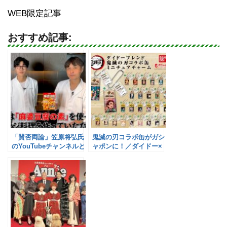
WEB限定記事
おすすめ記事:
「賛否両論」笠原将弘氏
鬼滅の刃コラボ缶がガシ
のYouTubeチャンネルと
ャポンに！／ダイドー×
初コラボ／丸美屋食品工
ガシャポン
業