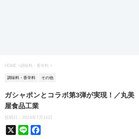
HOME
>
調味料・香辛料
>
調味料・香辛料
その他
ガシャポンとコラボ第3弾が実現！／丸美
屋食品工業
投稿日：
2024年7月16日
X
Li
F