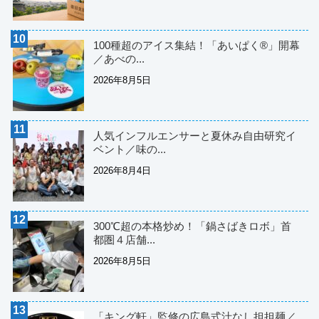
100種超のアイス集結！「あいぱく®」開幕
／あべの...
2026年8月5日
人気インフルエンサーと夏休み自由研究イ
ベント／味の...
2026年8月4日
300℃超の本格炒め！「鍋さばきロボ」首
都圏４店舗...
2026年8月5日
「キング軒」監修の広島式汁なし担担麺／