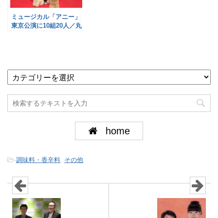
ミュージカル「アニー」
東京公演に10組20人／丸
美屋
home
-
調味料・香辛料
,
その他