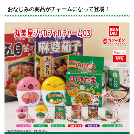
n
a
e
c
おなじみの商品がチャームになって登場！
e
b
o
o
k