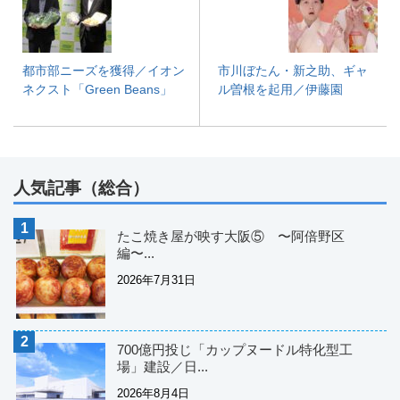
都市部ニーズを獲得／イオン
市川ぼたん・新之助、ギャ
ネクスト「Green Beans」
ル曽根を起用／伊藤園
人気記事（総合）
たこ焼き屋が映す大阪⑤ 〜阿倍野区
編〜...
2026年7月31日
700億円投じ「カップヌードル特化型工
場」建設／日...
2026年8月4日