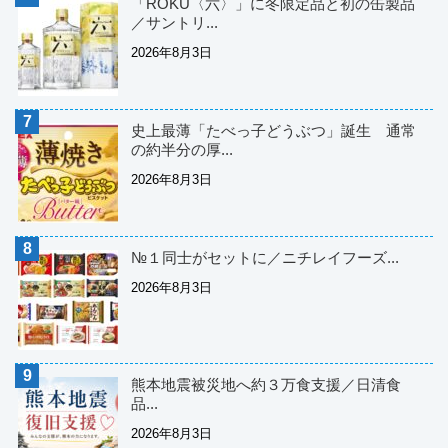
「ROKU〈六〉」に冬限定品と初の缶製品
／サントリ...
2026年8月3日
史上最薄「たべっ子どうぶつ」誕生 通常
の約半分の厚...
2026年8月3日
№１同士がセットに／ニチレイフーズ...
2026年8月3日
熊本地震被災地へ約３万食支援／日清食
品...
2026年8月3日