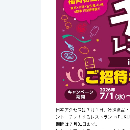
k
日本アクセスは７月１日、冷凍食品・
ント「チン！するレストラン in FU
期間は７月31日まで。