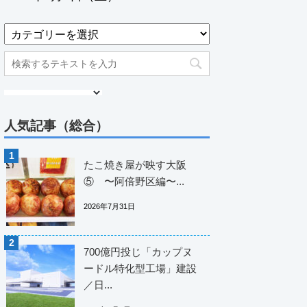
人気記事（総合）
たこ焼き屋が映す大阪
⑤ 〜阿倍野区編〜...
2026年7月31日
700億円投じ「カップヌ
ードル特化型工場」建設
／日...