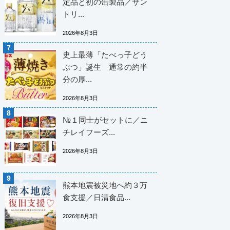
定品と初の缶製品／サン
トリ...
2026年8月3日
史上最薄「たべっ子どう
ぶつ」誕生 通常の約半
分の厚...
2026年8月3日
№１同士がセットに／ニ
チレイフーズ...
2026年8月3日
熊本地震被災地へ約３万
食支援／日清食品...
2026年8月3日