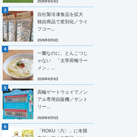
2026年8月4日
自社製冷凍食品を拡大
独自商品で差別化／ライ
フコー...
2026年8月6日
一蘭なのに、とんこつじ
ゃない 「太宰府梅ラー
メン」...
2026年8月4日
高輪ゲートウェイでノン
アル専用自販機／サント
リー...
2026年8月5日
「ROKU〈六〉」に冬限