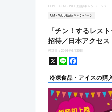
HOME
>
CM・WEB動画/キャンペーン
>
CM・WEB動画/キャンペーン
「チン！するレストラン
招待／日本アクセス
投稿日：
2026年6月30日
X
Li
F
n
a
e
c
冷凍食品・アイスの購
e
b
o
o