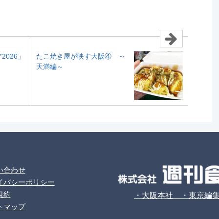
2026」
たこ焼き屋が映す大阪④ ～
天満編～
い合わせ
イバシーポリシー
規約
・大阪本社 ・東京編
トマップ