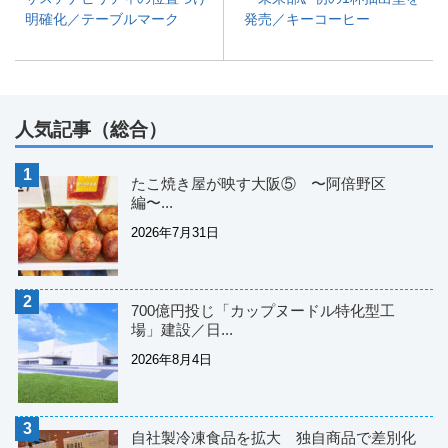
明確化／テーブルマーク
発売／キーコーヒー
人気記事（総合）
たこ焼き屋が映す大阪⑤ 〜阿倍野区
編〜...
2026年7月31日
700億円投じ「カップヌードル特化型工
場」建設／日...
2026年8月4日
自社製冷凍食品を拡大 独自商品で差別化