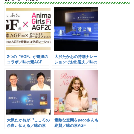
2つの〝AGF〟が奇跡の
大沢たかおの特別ナレー
コラボ／味の素AGF
ションでお出迎え／味の
素AGF
大沢たかおが〝こころの
素敵な空間をpecoさんも
余白〟伝える／味の素
絶賛／味の素AGF
AGF