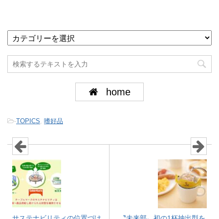
home
-
TOPICS
,
嗜好品
サステナビリティの位置づけ
〝未来部〟初の1杯抽出型を