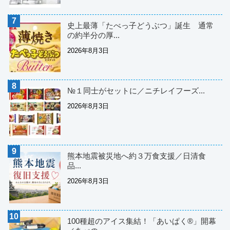
史上最薄「たべっ子どうぶつ」誕生 通常
の約半分の厚...
2026年8月3日
№１同士がセットに／ニチレイフーズ...
2026年8月3日
熊本地震被災地へ約３万食支援／日清食
品...
2026年8月3日
100種超のアイス集結！「あいぱく®」開幕