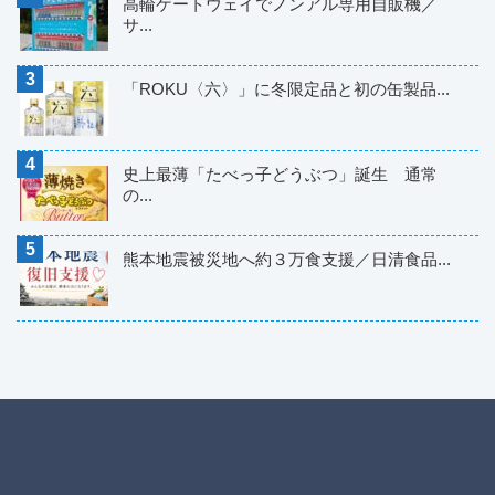
高輪ゲートウェイでノンアル専用自販機／
サ...
「ROKU〈六〉」に冬限定品と初の缶製品...
史上最薄「たべっ子どうぶつ」誕生 通常
の...
熊本地震被災地へ約３万食支援／日清食品...