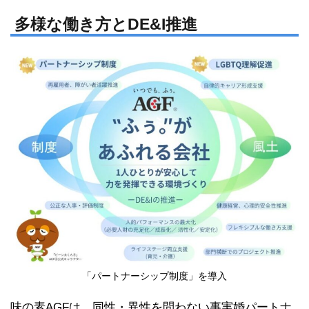
n
a
e
c
多様な働き方とDE&I推進
e
b
o
o
k
「パートナーシップ制度」を導入
味の素AGFは、同性・異性を問わない事実婚パートナ