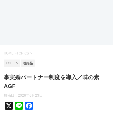
HOME
>
TOPICS
>
TOPICS
嗜好品
事実婚パートナー制度を導入／味の素
AGF
投稿日：2026年6月23日
X
Li
F