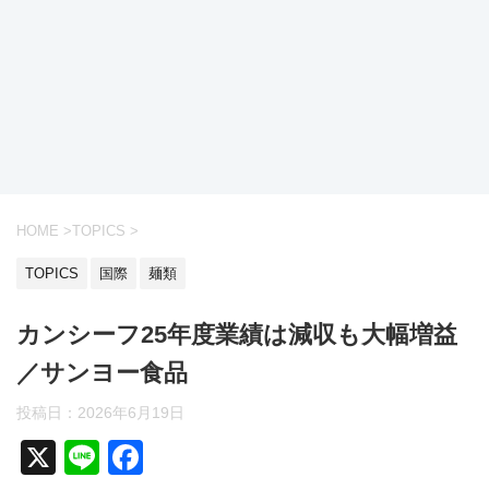
HOME
>
TOPICS
>
TOPICS
国際
麺類
カンシーフ25年度業績は減収も大幅増益
／サンヨー食品
投稿日：
2026年6月19日
X
Li
F