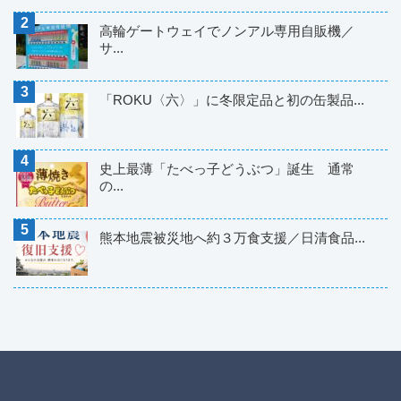
高輪ゲートウェイでノンアル専用自販機／
サ...
「ROKU〈六〉」に冬限定品と初の缶製品...
史上最薄「たべっ子どうぶつ」誕生 通常
の...
熊本地震被災地へ約３万食支援／日清食品...