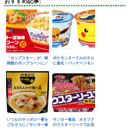
おすすめ記事:
「カップスター」が、映
ポケモンヌードルがさら
画館のポップコーンに／
に進化！パッケージ＆シ
サンヨー食品
ール刷新／サンヨー食品
いつものサッポロ一番を
サンヨー食品 オタフク
ごちそうに／サンヨー食
のウスターソースでお店
品
の味