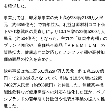
を確保した。
事業別では、即席麺事業の売上高が284億2136万人民
元（約6355億円）で前年並み。利益は原材料コスト低
下や価格戦略の見直しにより10.1％増の22億5200万人
民元（約504億円）となった。主力の「紅焼牛肉麺」の
ブランド強化や、高価格帯商品「ＰＲＥＭＩＵＭ」の
販路拡大、健康志向に対応したノンフライ麺や高付加
価値商品の投入を進めた。
飲料事業は売上高501億2297万人民元（約１兆1207億
円）で2.9％減収となったが、利益は18.5％増の22億
7402万人民元（約508億円）と伸長した。無糖茶や機
能性飲料など健康需要への対応を強化したほか、ペプ
シブランドの若年層向け販促や包装水事業の拡大を推
進した。