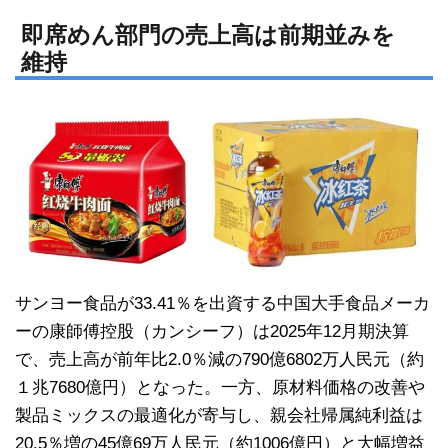
n
a
e
c
即席めん部門の売上高は前期並みを
維持
e
b
o
o
k
サンヨー食品が33.41％を出資する中国大手食品メーカ
ーの康師傅控股（カンシーフ）は2025年12月期決算
で、売上高が前年比2.0％減の790億6802万人民元（約
１兆7680億円）となった。一方、原材料価格の改善や
製品ミックスの最適化が寄与し、親会社帰属純利益は
20.5％増の45億69万人民元（約1006億円）と大幅増益