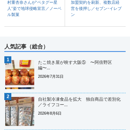
村重杏奈さんが“ペタグー星
加盟契約を刷新、複数店経
人”姿で地球侵略宣言／ノーベ
営を後押し／セブンｰイレブ
ル製菓
ン
人気記事（総合）
たこ焼き屋が映す大阪⑤ 〜阿倍野区
編〜...
2026年7月31日
自社製冷凍食品を拡大 独自商品で差別化
／ライフコー...
2026年8月6日