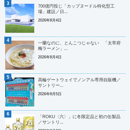
700億円投じ「カップヌードル特化型工
場」建設／日...
2026年8月4日
一蘭なのに、とんこつじゃない 「太宰府
梅ラーメン」...
2026年8月4日
高輪ゲートウェイでノンアル専用自販機／
サントリー...
2026年8月5日
「ROKU〈六〉」に冬限定品と初の缶製品
／サントリ...