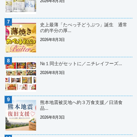
2026年8月3日
史上最薄「たべっ子どうぶつ」誕生 通常
の約半分の厚...
2026年8月3日
№１同士がセットに／ニチレイフーズ...
2026年8月3日
熊本地震被災地へ約３万食支援／日清食
品...
2026年8月3日