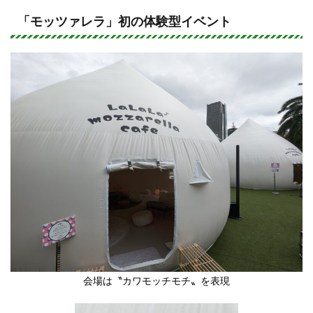
n
a
e
c
「モッツァレラ」初の体験型イベント
e
b
o
o
k
会場は〝カワモッチモチ〟を表現