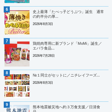
史上最薄「たべっ子どうぶつ」誕生 通常
の約半分の厚...
2026年8月3日
鶏焼肉専用に新ブランド「MoMi」誕生／
エバラ食品...
2026年7月28日
№１同士がセットに／ニチレイフーズ...
2026年8月3日
熊本地震被災地へ約３万食支援／日清食
品...