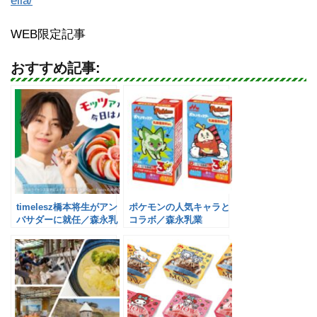
ella/
WEB限定記事
おすすめ記事:
timelesz橋本将生がアン
ポケモンの人気キャラと
バサダーに就任／森永乳
コラボ／森永乳業
業