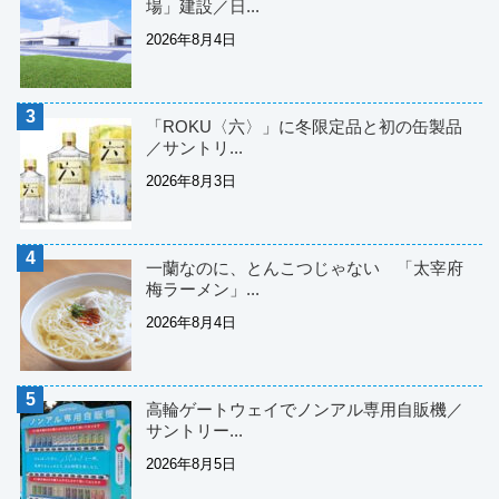
場」建設／日...
2026年8月4日
「ROKU〈六〉」に冬限定品と初の缶製品
／サントリ...
2026年8月3日
一蘭なのに、とんこつじゃない 「太宰府
梅ラーメン」...
2026年8月4日
高輪ゲートウェイでノンアル専用自販機／
サントリー...
2026年8月5日