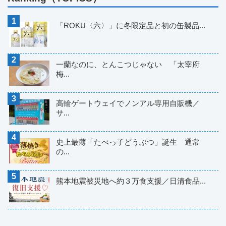
「ROKU〈六〉」に冬限定品と初の缶製品...
一蘭なのに、とんこつじゃない 「太宰府
梅...
高輪ゲートウェイでノンアル専用自販機／
サ...
史上最薄「たべっ子どうぶつ」誕生 通常
の...
熊本地震被災地へ約３万食支援／日清食品...