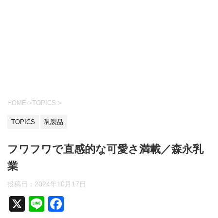
HOME
>
TOPICS
>
TOPICS
乳製品
フワフワで直感的な可愛さ満載／森永乳
業
投稿日：
2024年10月17日
X
Li
F