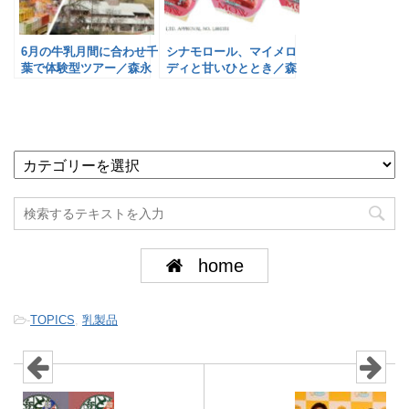
6月の牛乳月間に合わせ千
シナモロール、マイメロ
葉で体験型ツアー／森永
ディと甘いひととき／森
乳業
永乳業
home
-
TOPICS
,
乳製品