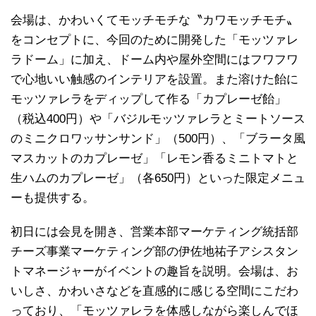
会場は、かわいくてモッチモチな〝カワモッチモチ〟
をコンセプトに、今回のために開発した「モッツァレ
ラドーム」に加え、ドーム内や屋外空間にはフワフワ
で心地いい触感のインテリアを設置。また溶けた飴に
モッツァレラをディップして作る「カプレーゼ飴」
（税込400円）や「バジルモッツァレラとミートソース
のミニクロワッサンサンド」（500円）、「ブラータ風
マスカットのカプレーゼ」「レモン香るミニトマトと
生ハムのカプレーゼ」（各650円）といった限定メニュ
ーも提供する。
初日には会見を開き、営業本部マーケティング統括部
チーズ事業マーケティング部の伊佐地祐子アシスタン
トマネージャーがイベントの趣旨を説明。会場は、お
いしさ、かわいさなどを直感的に感じる空間にこだわ
っており、「モッツァレラを体感しながら楽しんでほ