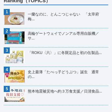
Ranking（TOPICS）
一蘭なのに、とんこつじゃない 「太宰府
梅...
高輪ゲートウェイでノンアル専用自販機／
サ...
「ROKU〈六〉」に冬限定品と初の缶製品...
史上最薄「たべっ子どうぶつ」誕生 通常
の...
熊本地震被災地へ約３万食支援／日清食品...