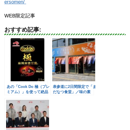
ersomen/
WEB限定記事
おすすめ記事:
あの「Cook Do 極（プレ
表参道に2日間限定で「ま
ミアム）」を使って絶品
だなつ食堂」／味の素
鍋が堪能できる！／味の
素