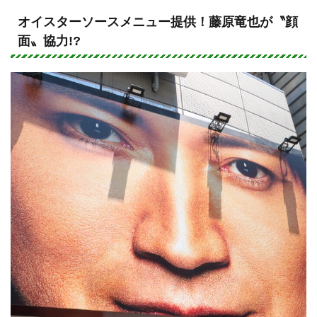
n
a
e
c
オイスターソースメニュー提供！藤原竜也が〝顔
面〟協力!?
e
b
o
o
k