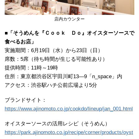
店内カウンター
■「そうめんを『Ｃｏｏｋ Ｄｏ』オイスターソースで
食べるお店」
実施期間：6月19日（水）から23日（日）
席数：5席（待ち時間が生じる可能性あり）
提供時間：11時～19時
住所：東京都渋谷区宇田川町13―9「n_space」内
アクセス：渋谷駅ハチ公前広場より5分
ブランドサイト：
https://www.ajinomoto.co.jp/cookdo/lineup/jan_001.html
オイスターソースの活用レシピ（そうめん）
https://park.ajinomoto.co.jp/recipe/corner/products/oyst