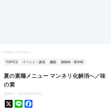
HOME
>
TOPICS
>
TOPICS
イベント・講演
麺類
調味料・香辛料
夏の素麺メニュー マンネリ化解消へ／味
の素
投稿日：2024年6月19日
X
Li
F