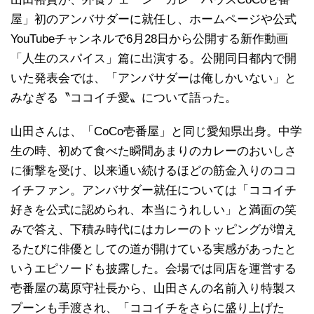
屋」初のアンバサダーに就任し、ホームページや公式
YouTubeチャンネルで6月28日から公開する新作動画
「人生のスパイス」篇に出演する。公開同日都内で開
いた発表会では、「アンバサダーは俺しかいない」と
みなぎる〝ココイチ愛〟について語った。
山田さんは、「CoCo壱番屋」と同じ愛知県出身。中学
生の時、初めて食べた瞬間あまりのカレーのおいしさ
に衝撃を受け、以来通い続けるほどの筋金入りのココ
イチファン。アンバサダー就任については「ココイチ
好きを公式に認められ、本当にうれしい」と満面の笑
みで答え、下積み時代にはカレーのトッピングが増え
るたびに俳優としての道が開けている実感があったと
いうエピソードも披露した。会場では同店を運営する
壱番屋の葛原守社長から、山田さんの名前入り特製ス
プーンも手渡され、「ココイチをさらに盛り上げた