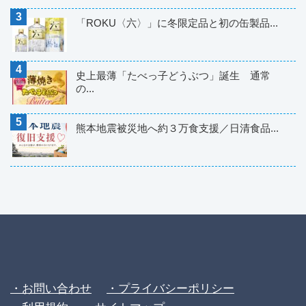
「ROKU〈六〉」に冬限定品と初の缶製品...
史上最薄「たべっ子どうぶつ」誕生 通常
の...
熊本地震被災地へ約３万食支援／日清食品...
・お問い合わせ
・プライバシーポリシー