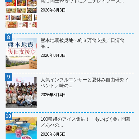
№１同士がセットに／ニチレイフーズ...
2026年8月3日
熊本地震被災地へ約３万食支援／日清食
品...
2026年8月3日
人気インフルエンサーと夏休み自由研究イ
ベント／味の...
2026年8月4日
100種超のアイス集結！「あいぱく®」開幕
／あべの...
2026年8月5日