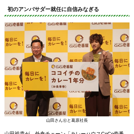
n
a
e
c
初のアンバサダー就任に自信みなぎる
e
b
o
o
k
山田さん㊨と葛原社長
山田裕貴が、外食チェーン「カレーハウスCoCo壱番