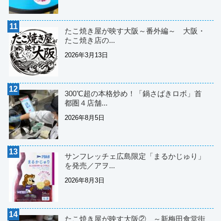
たこ焼き屋が映す大阪～番外編～ 大阪・
たこ焼き店の...
2026年3月13日
300℃超の本格炒め！「鍋さばきロボ」首
都圏４店舗...
2026年8月5日
サンフレッチェ広島限定「まるかじゅり」
を発売／アヲ...
2026年8月3日
たこ焼き屋が映す大阪② ～新梅田食堂街