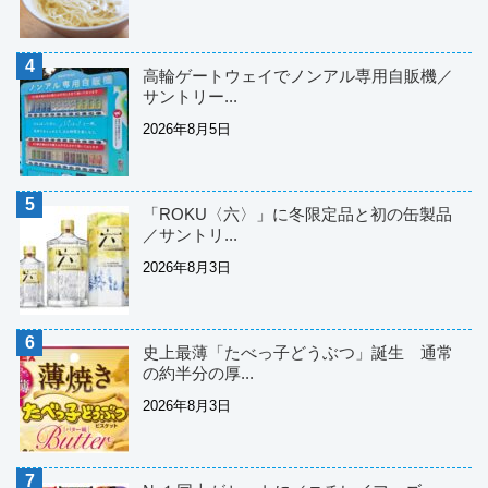
高輪ゲートウェイでノンアル専用自販機／
サントリー...
2026年8月5日
「ROKU〈六〉」に冬限定品と初の缶製品
／サントリ...
2026年8月3日
史上最薄「たべっ子どうぶつ」誕生 通常
の約半分の厚...
2026年8月3日