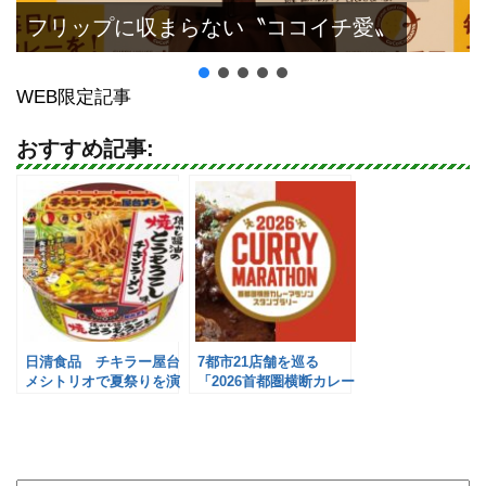
フリップに収まらない〝ココイチ愛〟
WEB限定記事
おすすめ記事:
日清食品 チキラー屋台
7都市21店舗を巡る
メシトリオで夏祭りを演
「2026首都圏横断カレー
出
マラソン」／首都圏カレ
ーの街連携P