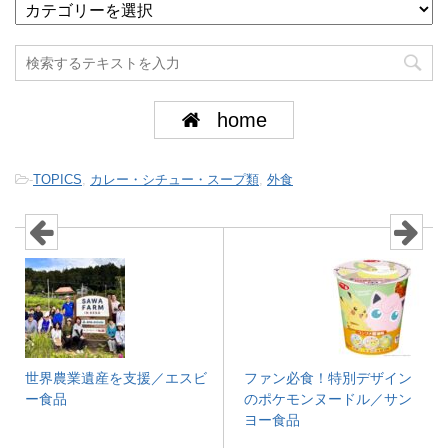
home
-
TOPICS
,
カレー・シチュー・スープ類
,
外食
世界農業遺産を支援／エスビ
ファン必食！特別デザイン
ー食品
のポケモンヌードル／サン
ヨー食品