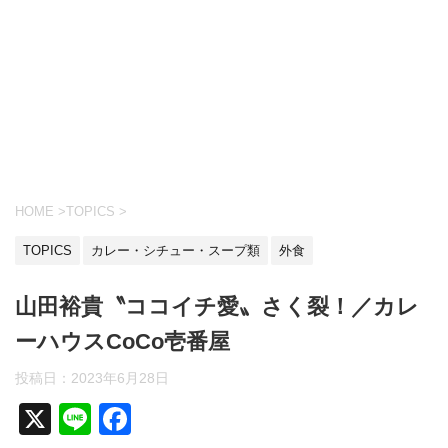
HOME
>
TOPICS
>
TOPICS
カレー・シチュー・スープ類
外食
山田裕貴〝ココイチ愛〟さく裂！／カレ
ーハウスCoCo壱番屋
投稿日：
2023年6月28日
X
Li
F