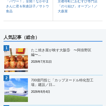
「パワー！」全開！なかやま
京都寺町におむすび専門店
きんに君＆秋倉諒子／サトウ
「のり結び」オープン！／
食品
大森屋
人気記事（総合）
たこ焼き屋が映す大阪⑤ 〜阿倍野区
編〜...
2026年7月31日
700億円投じ「カップヌードル特化型工
場」建設／日...
2026年8月4日