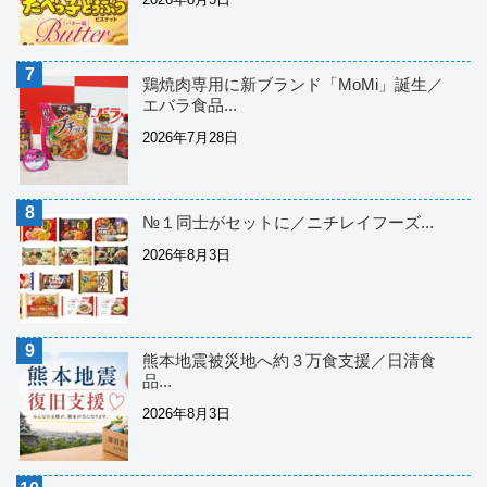
鶏焼肉専用に新ブランド「MoMi」誕生／
エバラ食品...
2026年7月28日
№１同士がセットに／ニチレイフーズ...
2026年8月3日
熊本地震被災地へ約３万食支援／日清食
品...
2026年8月3日