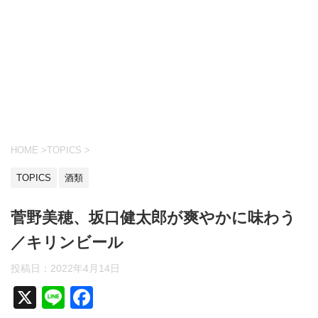
HOME
>
TOPICS
>
TOPICS
酒類
菅野美穂、坂口健太郎が爽やかに味わう
／キリンビール
投稿日：
2022年4月14日
X
Li
F