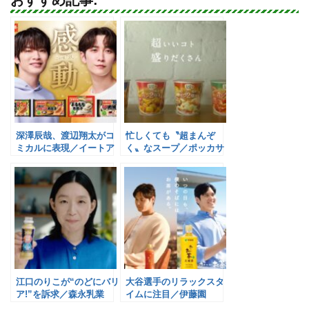
深澤辰哉、渡辺翔太がコ
忙しくても〝超まんぞ
ミカルに表現／イートア
く〟なスープ／ポッカサ
ンドフーズ
ッポロ
江口のりこが“のどにバリ
大谷選手のリラックスタ
ア!”を訴求／森永乳業
イムに注目／伊藤園