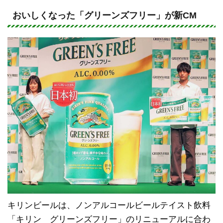
n
a
e
c
おいしくなった「グリーンズフリー」が新CM
e
b
o
o
k
キリンビールは、ノンアルコールビールテイスト飲料
「キリン グリーンズフリー」のリニューアルに合わ