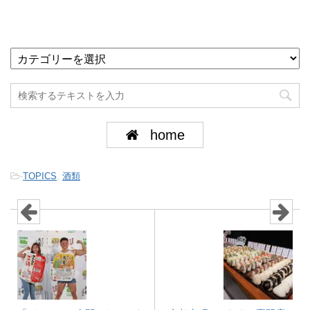
home
-
TOPICS
,
酒類