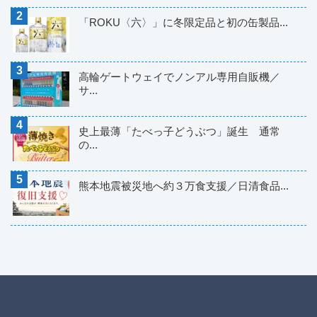
「ROKU〈六〉」に冬限定品と初の缶製品...
高輪ゲートウェイでノンアル専用自販機／
サ...
史上最薄「たべっ子どうぶつ」誕生 通常
の...
熊本地震被災地へ約３万食支援／日清食品...