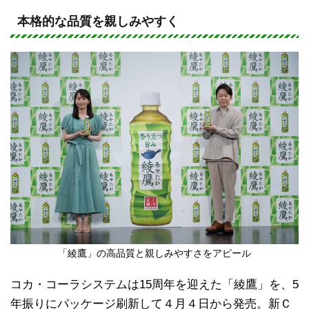
n
a
e
c
本格的な品質を親しみやすく
e
b
o
o
k
「綾鷹」の高品質と親しみやすさをアピール
コカ・コーラシステムは15周年を迎えた「綾鷹」を、5
年振りにパッケージ刷新して４月４日から発売。新Ｃ