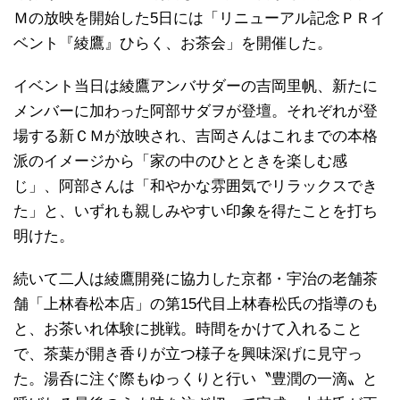
Ｍの放映を開始した5日には「リニューアル記念ＰＲイ
ベント『綾鷹』ひらく、お茶会」を開催した。
イベント当日は綾鷹アンバサダーの吉岡里帆、新たに
メンバーに加わった阿部サダヲが登壇。それぞれが登
場する新ＣＭが放映され、吉岡さんはこれまでの本格
派のイメージから「家の中のひとときを楽しむ感
じ」、阿部さんは「和やかな雰囲気でリラックスでき
た」と、いずれも親しみやすい印象を得たことを打ち
明けた。
続いて二人は綾鷹開発に協力した京都・宇治の老舗茶
舗「上林春松本店」の第15代目上林春松氏の指導のも
と、お茶いれ体験に挑戦。時間をかけて入れること
で、茶葉が開き香りが立つ様子を興味深げに見守っ
た。湯呑に注ぐ際もゆっくりと行い〝豊潤の一滴〟と