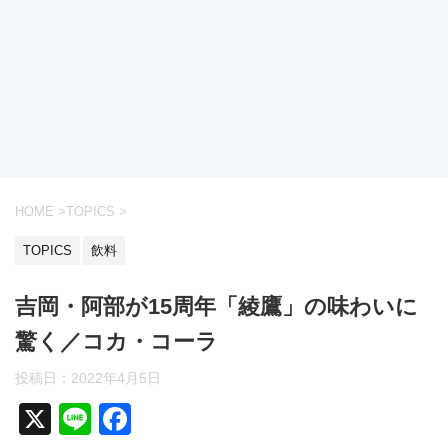
HOME
>
TOPICS
>
TOPICS
飲料
吉岡・阿部が15周年「綾鷹」の味わいに
驚く／コカ・コーラ
投稿日：2022年4月5日
X
Li
F