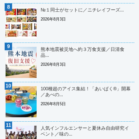
№１同士がセットに／ニチレイフーズ...
2026年8月3日
熊本地震被災地へ約３万食支援／日清食
品...
2026年8月3日
100種超のアイス集結！「あいぱく®」開幕
／あべの...
2026年8月5日
人気インフルエンサーと夏休み自由研究イ
ベント／味の...