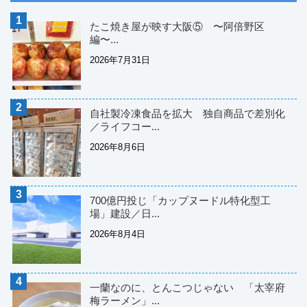
たこ焼き屋が映す大阪⑤ 〜阿倍野区
編〜...
2026年7月31日
自社製冷凍食品を拡大 独自商品で差別化
／ライフコー...
2026年8月6日
700億円投じ「カップヌードル特化型工
場」建設／日...
2026年8月4日
一蘭なのに、とんこつじゃない 「太宰府
梅ラーメン」...