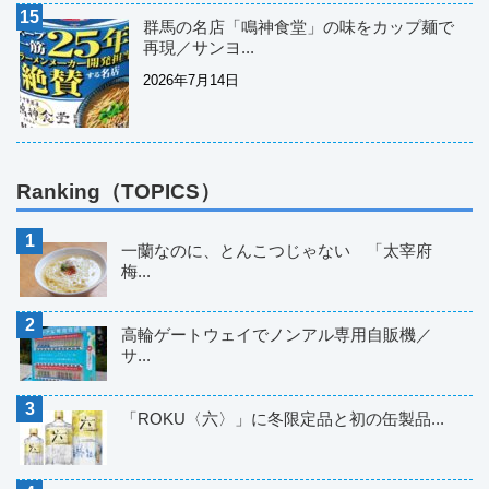
群馬の名店「鳴神食堂」の味をカップ麺で
再現／サンヨ...
2026年7月14日
Ranking（TOPICS）
一蘭なのに、とんこつじゃない 「太宰府
梅...
高輪ゲートウェイでノンアル専用自販機／
サ...
「ROKU〈六〉」に冬限定品と初の缶製品...