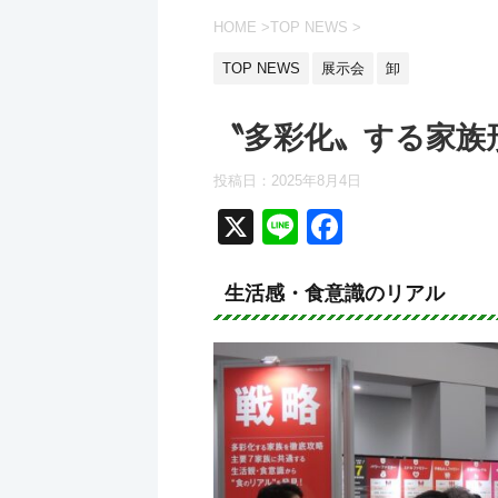
HOME
>
TOP NEWS
>
TOP NEWS
展示会
卸
〝多彩化〟する家族
投稿日：2025年8月4日
X
Li
F
n
a
e
c
生活感・食意識のリアル
e
b
o
o
k