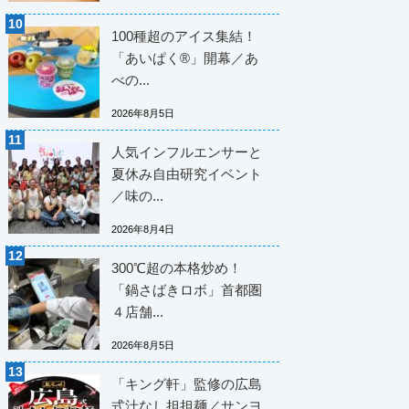
100種超のアイス集結！
「あいぱく®」開幕／あ
べの...
2026年8月5日
人気インフルエンサーと
夏休み自由研究イベント
／味の...
2026年8月4日
300℃超の本格炒め！
「鍋さばきロボ」首都圏
４店舗...
2026年8月5日
「キング軒」監修の広島
式汁なし担担麺／サンヨ