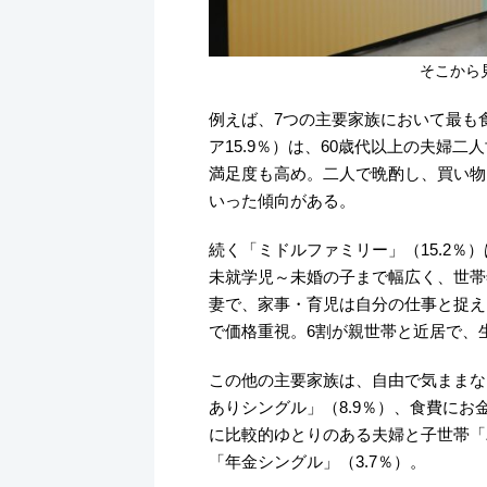
そこから
例えば、7つの主要家族において最も
ア15.9％）は、60歳代以上の夫婦
満足度も高め。二人で晩酌し、買い物
いった傾向がある。
続く「ミドルファミリー」（15.2％
未就学児～未婚の子まで幅広く、世帯年
妻で、家事・育児は自分の仕事と捉え
で価格重視。6割が親世帯と近居で、
この他の主要家族は、自由で気ままな
ありシングル」（8.9％）、食費にお
に比較的ゆとりのある夫婦と子世帯「パ
「年金シングル」（3.7％）。