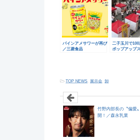
パインアメサワーが再び
二子玉川で10
／三菱食品
ポップアップ
／三菱食品
-
TOP NEWS
,
展示会
,
卸
竹野内部長の〝偏愛
開！／森永乳業