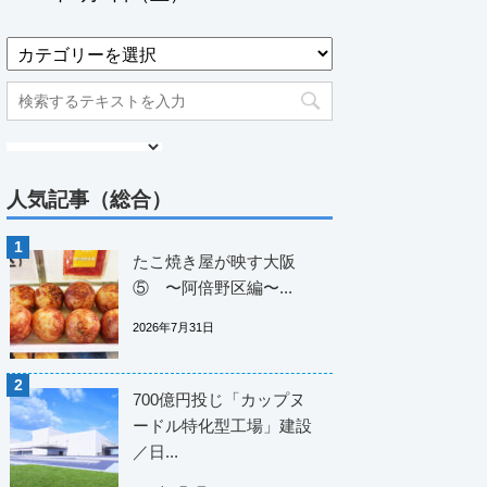
人気記事（総合）
たこ焼き屋が映す大阪
⑤ 〜阿倍野区編〜...
2026年7月31日
700億円投じ「カップヌ
ードル特化型工場」建設
／日...