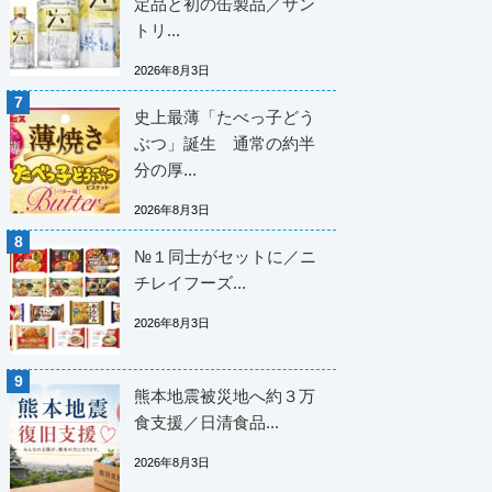
定品と初の缶製品／サン
トリ...
2026年8月3日
史上最薄「たべっ子どう
ぶつ」誕生 通常の約半
分の厚...
2026年8月3日
№１同士がセットに／ニ
チレイフーズ...
2026年8月3日
熊本地震被災地へ約３万
食支援／日清食品...
2026年8月3日