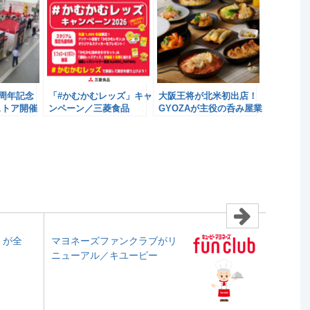
0周年記念
「#かむかむレッズ」キャ
大阪王将が北米初出店！
ストア開催
ンペーン／三菱食品
GYOZAが主役の呑み屋業
態／三菱食品
〟が全
マヨネーズファンクラブがリ
ニューアル／キユーピー