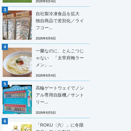
2026年8月4日
自社製冷凍食品を拡大
独自商品で差別化／ライ
フコー...
2026年8月6日
一蘭なのに、とんこつじ
ゃない 「太宰府梅ラー
メン」...
2026年8月4日
高輪ゲートウェイでノン
アル専用自販機／サント
リー...
2026年8月5日
「ROKU〈六〉」に冬限