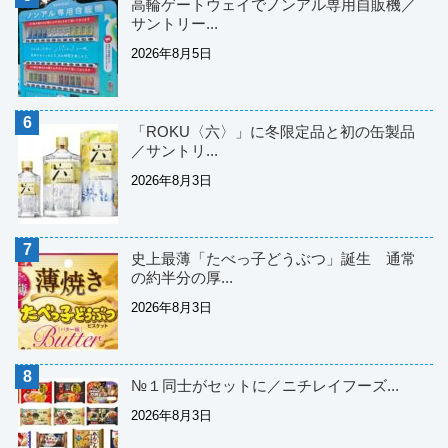
高輪ゲートウェイでノンアル専用自販機／
サントリー...
2026年8月5日
「ROKU〈六〉」に冬限定品と初の缶製品
／サントリ...
2026年8月3日
史上最薄「たべっ子どうぶつ」誕生 通常
の約半分の厚...
2026年8月3日
№１同士がセットに／ニチレイフーズ...
2026年8月3日