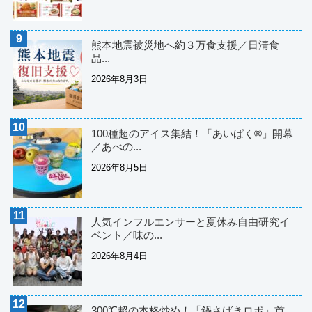
熊本地震被災地へ約３万食支援／日清食
品...
2026年8月3日
100種超のアイス集結！「あいぱく®」開幕
／あべの...
2026年8月5日
人気インフルエンサーと夏休み自由研究イ
ベント／味の...
2026年8月4日
300℃超の本格炒め！「鍋さばきロボ」首