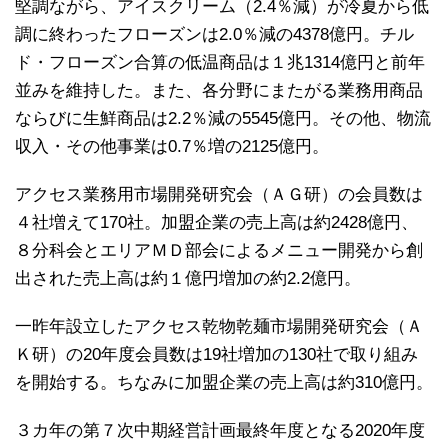
堅調ながら、アイスクリーム（2.4％減）が冷夏から低
調に終わったフローズンは2.0％減の4378億円。チル
ド・フローズン合算の低温商品は１兆1314億円と前年
並みを維持した。また、各分野にまたがる業務用商品
ならびに生鮮商品は2.2％減の5545億円。その他、物流
収入・その他事業は0.7％増の2125億円。
アクセス業務用市場開発研究会（ＡＧ研）の会員数は
４社増えて170社。加盟企業の売上高は約2428億円、
８分科会とエリアＭＤ部会によるメニュー開発から創
出された売上高は約１億円増加の約2.2億円。
一昨年設立したアクセス乾物乾麺市場開発研究会（Ａ
Ｋ研）の20年度会員数は19社増加の130社で取り組み
を開始する。ちなみに加盟企業の売上高は約310億円。
３カ年の第７次中期経営計画最終年度となる2020年度