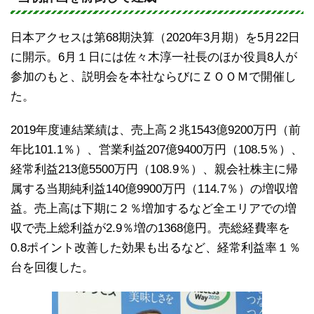
e
c
e
日本アクセスは第68期決算（2020年3月期）を5月22日
b
に開示。6月１日には佐々木淳一社長のほか役員8人が
o
参加のもと、説明会を本社ならびにＺＯＯＭで開催し
o
た。
k
2019年度連結業績は、売上高２兆1543億9200万円（前
年比101.1％）、営業利益207億9400万円（108.5％）、
経常利益213億5500万円（108.9％）、親会社株主に帰
属する当期純利益140億9900万円（114.7％）の増収増
益。売上高は下期に２％増加するなど全エリアでの増
収で売上総利益が2.9％増の1368億円。売総経費率を
0.8ポイント改善した効果も出るなど、経常利益率１％
台を回復した。