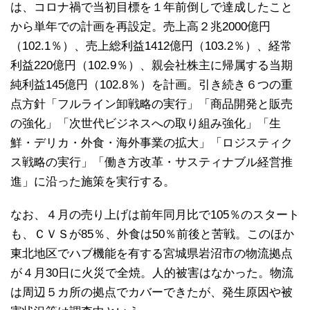
は、コロナ禍で当初目標を１年前倒しで達成したこと
から単年での計画を再設定。売上高２兆2000億円
（102.1％）、売上総利益1412億円（103.2％）、経常
利益220億円（102.9％）、親会社株主に帰属する当期
純利益145億円（102.8％）を計画。引き続き６つの重
点方針「フルライン卸戦略の実行」「商品開発と販売
の強化」「次世代ビジネスへの取り組み強化」「生
鮮・デリカ・外食・海外事業の拡大」「ロジスティク
ス戦略の実行」「働き方改革・サスティナブル経営推
進」に沿った施策を実行する。
なお、４月の売り上げは前年同月比で105％のスタート
も、ＣＶＳが85％、外食は50％前後と苦戦。このほか
東北地区でハブ機能を有する宮城県岩沼市の物流拠点
が４月30日に火災で全焼。人的被害はなかった。物流
は周辺５カ所の拠点でカバーできたが、発生原因や被