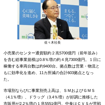
佐々木社長
小売業のセンター通貨額約２兆5700億円（前年並み）
を含む総事業規模は0.8％増の約４兆7300億円。１日に
稼働する車両台数は約9400台。拠点数は営業・物流と
もに効率化を進め、11カ所減の合計603拠点となっ
た。
市場別ならびに事業別売上高は、ＳＭおよびＧＭＳ
（4.1％増）、ドラッグ（3.4％増）が好調に推移した
市販用が2.2％増の１兆5551億円。中食はＣＶＳが苦戦