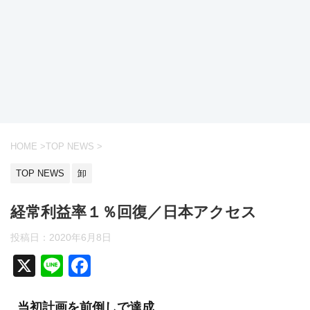
HOME
>
TOP NEWS
>
TOP NEWS
卸
経常利益率１％回復／日本アクセス
投稿日：
2020年6月8日
X
Li
F
n
a
当初計画を前倒しで達成