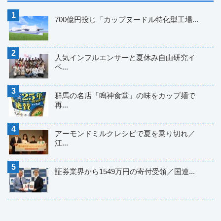
700億円投じ「カップヌードル特化型工場...
人気インフルエンサーと夏休み自由研究イ
ベ...
群馬の名店「鳴神食堂」の味をカップ麺で
再...
アーモンドミルクレシピで夏を乗り切れ／
江...
証券業界から1549万円の寄付受領／国連...