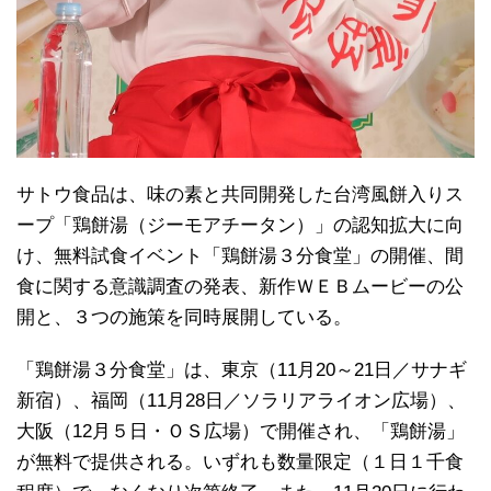
サトウ食品は、味の素と共同開発した台湾風餅入りス
ープ「鶏餅湯（ジーモアチータン）」の認知拡大に向
け、無料試食イベント「鶏餅湯３分食堂」の開催、間
食に関する意識調査の発表、新作ＷＥＢムービーの公
開と、３つの施策を同時展開している。
「鶏餅湯３分食堂」は、東京（11月20～21日／サナギ
新宿）、福岡（11月28日／ソラリアライオン広場）、
大阪（12月５日・ＯＳ広場）で開催され、「鶏餅湯」
が無料で提供される。いずれも数量限定（１日１千食