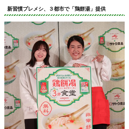
n
a
e
c
新習慣プレメシ、３都市で「鶏餅湯」提供
e
b
o
o
k