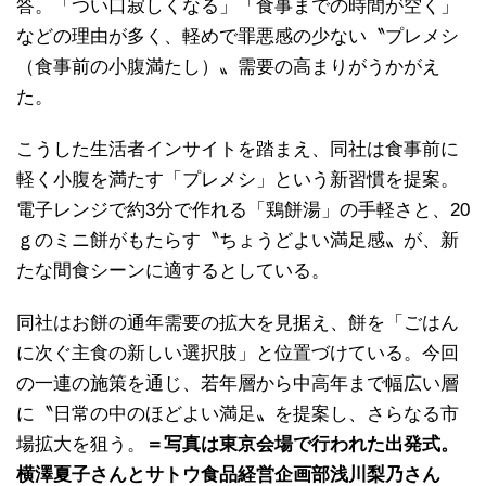
答。「つい口寂しくなる」「食事までの時間が空く」
などの理由が多く、軽めで罪悪感の少ない〝プレメシ
（食事前の小腹満たし）〟需要の高まりがうかがえ
た。
こうした生活者インサイトを踏まえ、同社は食事前に
軽く小腹を満たす「プレメシ」という新習慣を提案。
電子レンジで約3分で作れる「鶏餅湯」の手軽さと、20
ｇのミニ餅がもたらす〝ちょうどよい満足感〟が、新
たな間食シーンに適するとしている。
同社はお餅の通年需要の拡大を見据え、餅を「ごはん
に次ぐ主食の新しい選択肢」と位置づけている。今回
の一連の施策を通じ、若年層から中高年まで幅広い層
に〝日常の中のほどよい満足〟を提案し、さらなる市
場拡大を狙う。
＝写真は東京会場で行われた出発式。
横澤夏子さんとサトウ食品経営企画部浅川梨乃さん