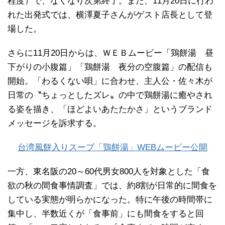
程度）で、なくなり次第終了。また、11月20日に行わ
れた出発式では、横澤夏子さんがゲスト店長として登
場した。
さらに11月20日からは、ＷＥＢムービー「鶏餅湯 昼
下がりの小腹篇」「鶏餅湯 夜分の空腹篇」の配信も
開始。「わるくない唄」に合わせ、主人公・佐々木が
日常の〝ちょっとしたズレ〟の中で鶏餅湯に癒やされ
る姿を描き、「ほどよいあたたかさ」というブランド
メッセージを訴求する。
台湾風餅入りスープ「鶏餅湯」WEBムービー公開
一方、東名阪の20～60代男女800人を対象とした「食
欲の秋の間食事情調査」では、約8割が日常的に間食を
している実態が明らかになった。特に午後の時間帯に
集中し、半数近くが「食事前」にも間食をすると回