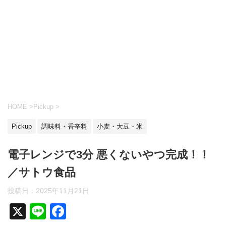
HOME
>
Pickup
>
Pickup
調味料・香辛料
小麦・大豆・米
電子レンジで3分 悪くないやつ完成！！
／サトウ食品
投稿日：
2025年11月21日
X
Li
F