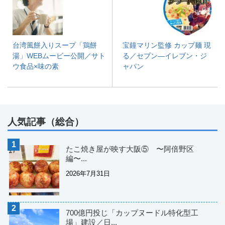
台湾風餅入りスープ「鶏餅
宝鐘マリン監修 カップ麺 現
湯」WEBムービー公開／サト
る／セブン―イレブン・ジ
ウ食品×味の素
ャパン
人気記事（総合）
たこ焼き屋が映す大阪⑤ 〜阿倍野区
編〜...
2026年7月31日
700億円投じ「カップヌードル特化型工
場」建設／日...