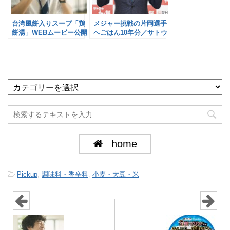
台湾風餅入りスープ「鶏
メジャー挑戦の片岡選手
餅湯」WEBムービー公開
へごはん10年分／サトウ
／サトウ食品×味の素
食品
home
-
Pickup
,
調味料・香辛料
,
小麦・大豆・米