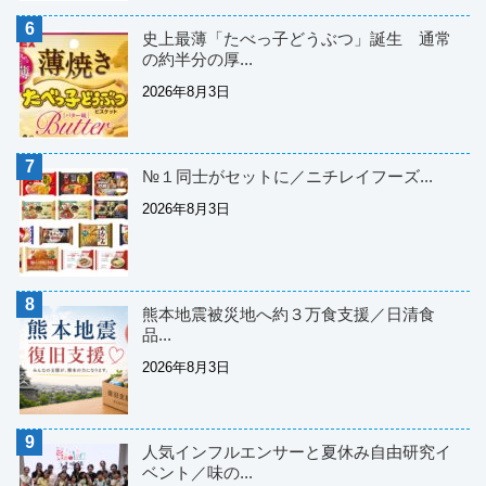
史上最薄「たべっ子どうぶつ」誕生 通常
の約半分の厚...
2026年8月3日
№１同士がセットに／ニチレイフーズ...
2026年8月3日
熊本地震被災地へ約３万食支援／日清食
品...
2026年8月3日
人気インフルエンサーと夏休み自由研究イ
ベント／味の...