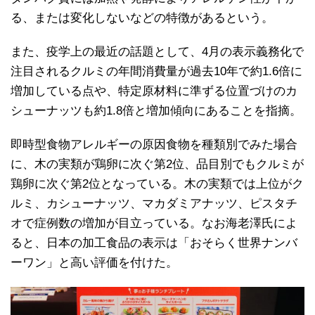
る、または変化しないなどの特徴があるという。
また、疫学上の最近の話題として、4月の表示義務化で
注目されるクルミの年間消費量が過去10年で約1.6倍に
増加している点や、特定原材料に準ずる位置づけのカ
シューナッツも約1.8倍と増加傾向にあることを指摘。
即時型食物アレルギーの原因食物を種類別でみた場合
に、木の実類が鶏卵に次ぐ第2位、品目別でもクルミが
鶏卵に次ぐ第2位となっている。木の実類では上位がク
ルミ、カシューナッツ、マカダミアナッツ、ピスタチ
オで症例数の増加が目立っている。なお海老澤氏によ
ると、日本の加工食品の表示は「おそらく世界ナンバ
ーワン」と高い評価を付けた。