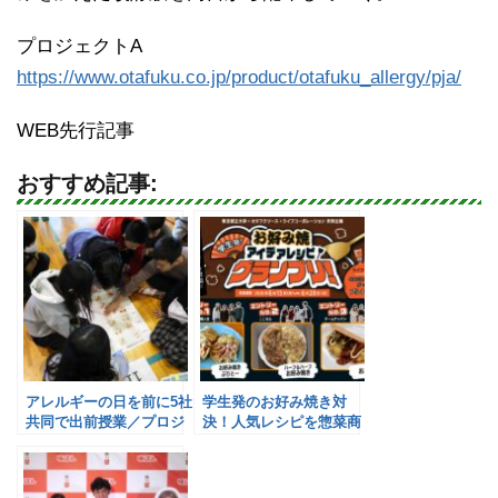
プロジェクトA
https://www.otafuku.co.jp/product/otafuku_allergy/pja/
WEB先行記事
おすすめ記事:
アレルギーの日を前に5社
学生発のお好み焼き対
共同で出前授業／プロジ
決！人気レシピを惣菜商
ェクトA
品化へ／ライフ