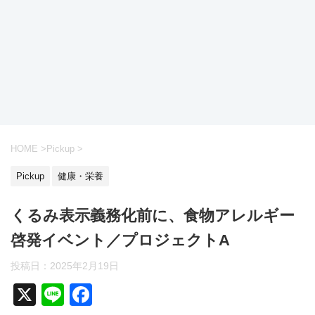
HOME
>
Pickup
>
Pickup
健康・栄養
くるみ表示義務化前に、食物アレルギー
啓発イベント／プロジェクトA
投稿日：
2025年2月19日
X
Li
F