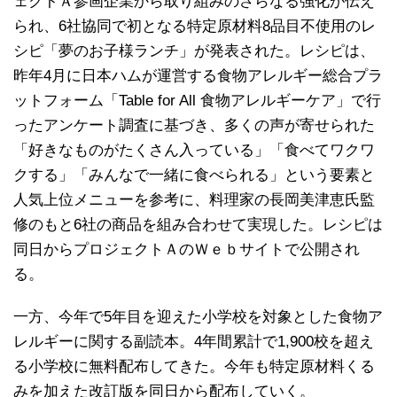
ェクトＡ参画企業から取り組みのさらなる強化が伝え
られ、6社協同で初となる特定原材料8品目不使用のレ
シピ「夢のお子様ランチ」が発表された。レシピは、
昨年4月に日本ハムが運営する食物アレルギー総合プラ
ットフォーム「Table for All 食物アレルギーケア」で行
ったアンケート調査に基づき、多くの声が寄せられた
「好きなものがたくさん入っている」「食べてワクワ
クする」「みんなで一緒に食べられる」という要素と
人気上位メニューを参考に、料理家の長岡美津恵氏監
修のもと6社の商品を組み合わせて実現した。レシピは
同日からプロジェクトＡのＷｅｂサイトで公開され
る。
一方、今年で5年目を迎えた小学校を対象とした食物ア
レルギーに関する副読本。4年間累計で1,900校を超え
る小学校に無料配布してきた。今年も特定原材料くる
みを加えた改訂版を同日から配布していく。