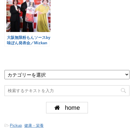
大阪無限粉もんソースby
味ぽん発表会／Mizkan
home
-
Pickup
,
健康・栄養