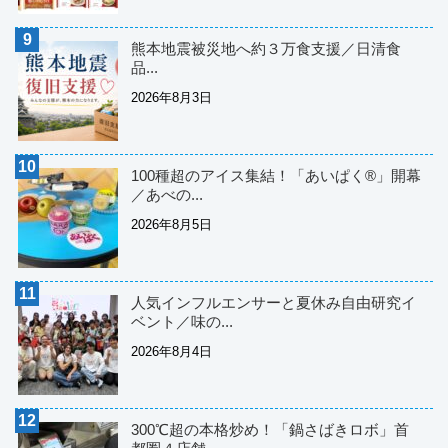
熊本地震被災地へ約３万食支援／日清食
品...
2026年8月3日
100種超のアイス集結！「あいぱく®」開幕
／あべの...
2026年8月5日
人気インフルエンサーと夏休み自由研究イ
ベント／味の...
2026年8月4日
300℃超の本格炒め！「鍋さばきロボ」首