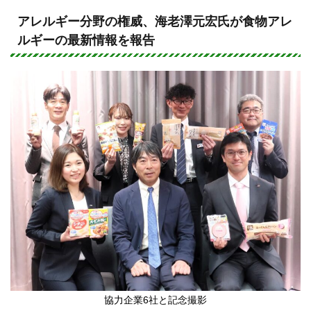
n
a
e
c
アレルギー分野の権威、海老澤元宏氏が食物アレ
ルギーの最新情報を報告
e
b
o
o
k
協力企業6社と記念撮影