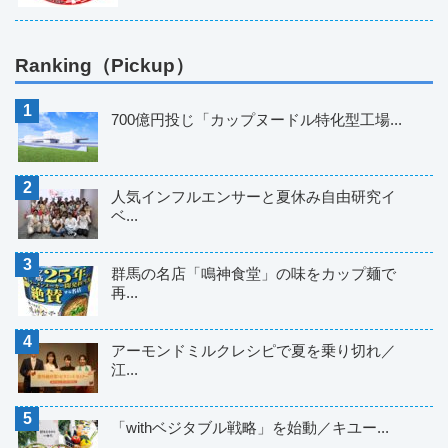
Ranking（Pickup）
700億円投じ「カップヌードル特化型工場...
人気インフルエンサーと夏休み自由研究イ
ベ...
群馬の名店「鳴神食堂」の味をカップ麺で
再...
アーモンドミルクレシピで夏を乗り切れ／
江...
「withベジタブル戦略」を始動／キユー...