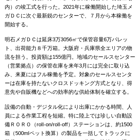
内）の竣工式を行った。2021年に稼働開始した埼玉メ
ガＤＣに次ぐ最新鋭のセンターで、７月から本稼働を
開始する。
明石メガＤＣは延床3万3056㎡で保管容量6万パレッ
ト、出荷能力８千万箱。大阪府・兵庫県全エリアの物
流を担う。投資額は155億円。地域のセールスセンター
（営業拠点）の保管在庫を来年3月には完全に取り込
み、来夏にはフル稼働を予定。対象のセールスセンタ
ーは在庫を持たないクロスドッキング方式となり、得
意先や自販機などへの効率的な供給体制を確立する。
設備の自動・デジタル化により出庫にかかる時間、人
員による作業工程を短縮。特に陸上では珍しい自動設
備ＲＯＲＯ（roll-on/roll-off）ステーションは、約1500
箱（500mlペット換算）の製品を一括してトラックに