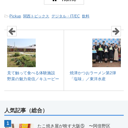
-
Pickup
,
関西トピックス
,
デジタル・IT/EC
,
飲料
見て触って食べる体験施設
焼津かつおラーメン第2弾
野菜の魅力発信／キユーピー
「塩味」／東洋水産
人気記事（総合）
たこ焼き屋が映す大阪⑤ 〜阿倍野区