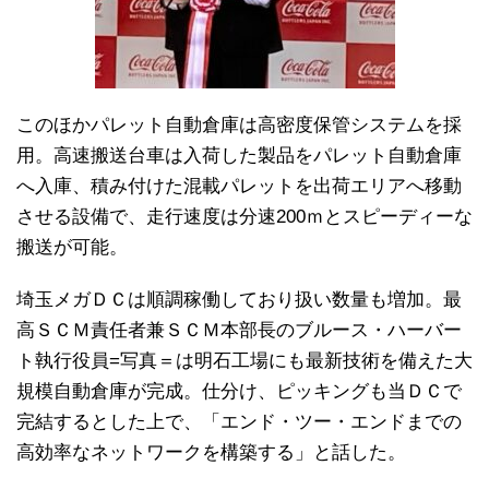
このほかパレット自動倉庫は高密度保管システムを採
用。高速搬送台車は入荷した製品をパレット自動倉庫
へ入庫、積み付けた混載パレットを出荷エリアへ移動
させる設備で、走行速度は分速200ｍとスピーディーな
搬送が可能。
埼玉メガＤＣは順調稼働しており扱い数量も増加。最
高ＳＣＭ責任者兼ＳＣＭ本部長のブルース・ハーバー
ト執行役員=写真＝は明石工場にも最新技術を備えた大
規模自動倉庫が完成。仕分け、ピッキングも当ＤＣで
完結するとした上で、「エンド・ツー・エンドまでの
高効率なネットワークを構築する」と話した。