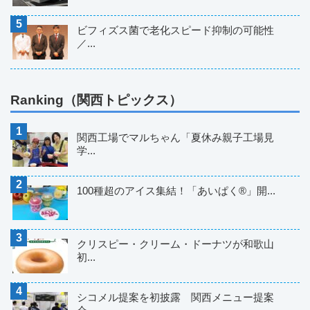
ビフィズス菌で老化スピード抑制の可能性
／...
Ranking（関西トピックス）
関西工場でマルちゃん「夏休み親子工場見
学...
100種超のアイス集結！「あいぱく®」開...
クリスピー・クリーム・ドーナツが和歌山
初...
シコメル提案を初披露 関西メニュー提案