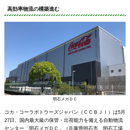
n
a
e
c
高効率物流の構築進む
e
b
o
o
k
明石メガＤＣ
コカ・コーラボトラーズジャパン（ＣＣＢＪＩ）は5月
27日、国内最大級の保管・出荷能力を備える自動物流
センター「明石メガＤＣ」（兵庫県明石市、明石工場