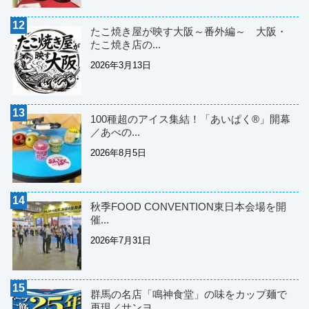
たこ焼き屋が映す大阪～番外編～ 大阪・
たこ焼き店の...
2026年3月13日
100種超のアイス集結！「あいぱく®」開幕
／あべの...
2026年8月5日
秋季FOOD CONVENTION東日本会場を開
催...
2026年7月31日
群馬の名店「鳴神食堂」の味をカップ麺で
再現／サンヨ...