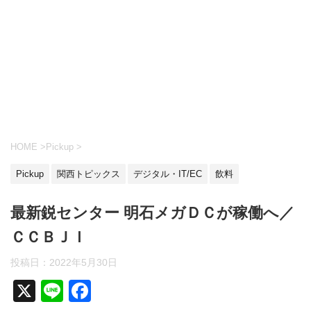
HOME
>
Pickup
>
Pickup
関西トピックス
デジタル・IT/EC
飲料
最新鋭センター 明石メガＤＣが稼働へ／
ＣＣＢＪＩ
投稿日：
2022年5月30日
X
Li
F