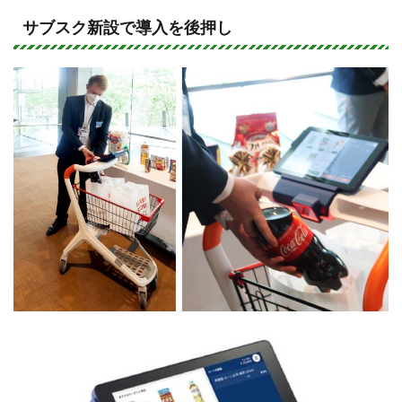
n
a
e
c
サブスク新設で導入を後押し
e
b
o
o
k