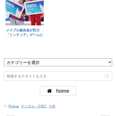
メイプル超合金が巨大
「ミンティア」ゲームに
挑戦／アサヒグループ食
品
home
-
Pickup
,
デジタル・IT/EC
,
小売