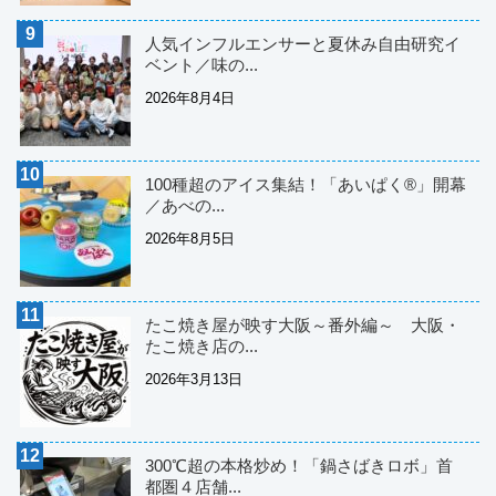
人気インフルエンサーと夏休み自由研究イ
ベント／味の...
2026年8月4日
100種超のアイス集結！「あいぱく®」開幕
／あべの...
2026年8月5日
たこ焼き屋が映す大阪～番外編～ 大阪・
たこ焼き店の...
2026年3月13日
300℃超の本格炒め！「鍋さばきロボ」首
都圏４店舗...