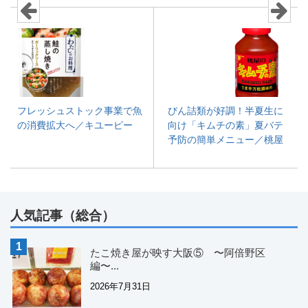
フレッシュストック事業で魚
びん詰類が好調！半夏生に
の消費拡大へ／キユーピー
向け「キムチの素」夏バテ
予防の簡単メニュー／桃屋
人気記事（総合）
たこ焼き屋が映す大阪⑤ 〜阿倍野区
編〜...
2026年7月31日