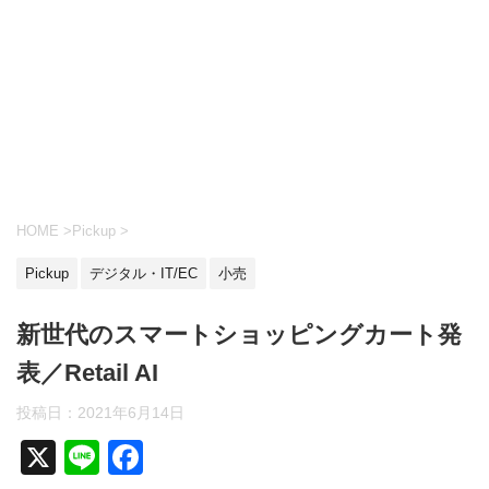
HOME
>
Pickup
>
Pickup
デジタル・IT/EC
小売
新世代のスマートショッピングカート発
表／Retail AI
投稿日：2021年6月14日
X
Li
F