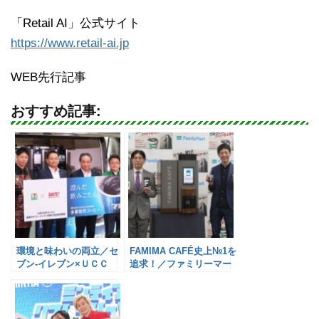
「Retail AI」公式サイト
https://www.retail-ai.jp
WEB先行記事
おすすめ記事:
環境と味わいの両立／セ
FAMIMA CAFÉ史上№1を
ブン-イレブン×ＵＣＣ
追求！／ファミリーマー
ト