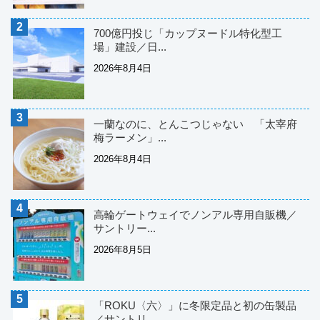
700億円投じ「カップヌードル特化型工
場」建設／日...
2026年8月4日
一蘭なのに、とんこつじゃない 「太宰府
梅ラーメン」...
2026年8月4日
高輪ゲートウェイでノンアル専用自販機／
サントリー...
2026年8月5日
「ROKU〈六〉」に冬限定品と初の缶製品
／サントリ...