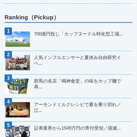
Ranking（Pickup）
700億円投じ「カップヌードル特化型工場...
人気インフルエンサーと夏休み自由研究イ
ベ...
群馬の名店「鳴神食堂」の味をカップ麺で
再...
アーモンドミルクレシピで夏を乗り切れ／
江...
証券業界から1549万円の寄付受領／国連...