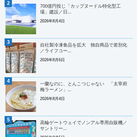
700億円投じ「カップヌードル特化型工
場」建設／日...
2026年8月4日
自社製冷凍食品を拡大 独自商品で差別化
／ライフコー...
2026年8月6日
一蘭なのに、とんこつじゃない 「太宰府
梅ラーメン」...
2026年8月4日
高輪ゲートウェイでノンアル専用自販機／
サントリー...