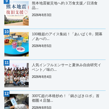
熊本地震被災地へ約３万食支援／日清食
品...
2026年8月3日
100種超のアイス集結！「あいぱく®」開幕
／あべの...
2026年8月5日
人気インフルエンサーと夏休み自由研究イ
ベント／味の...
2026年8月4日
300℃超の本格炒め！「鍋さばきロボ」首
都圏４店舗...
2026年8月5日