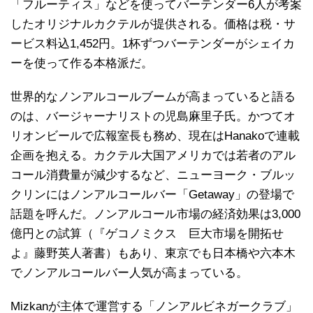
「フルーティス」などを使ってバーテンダー6人が考案
したオリジナルカクテルが提供される。価格は税・サ
ービス料込1,452円。1杯ずつバーテンダーがシェイカ
ーを使って作る本格派だ。
世界的なノンアルコールブームが高まっていると語る
のは、バージャーナリストの児島麻里子氏。かつてオ
リオンビールで広報室長も務め、現在はHanakoで連載
企画を抱える。カクテル大国アメリカでは若者のアル
コール消費量が減少するなど、ニューヨーク・ブルッ
クリンにはノンアルコールバー「Getaway」の登場で
話題を呼んだ。ノンアルコール市場の経済効果は3,000
億円との試算（『ゲコノミクス 巨大市場を開拓せ
よ』藤野英人著書）もあり、東京でも日本橋や六本木
でノンアルコールバー人気が高まっている。
Mizkanが主体で運営する「ノンアルビネガークラブ」