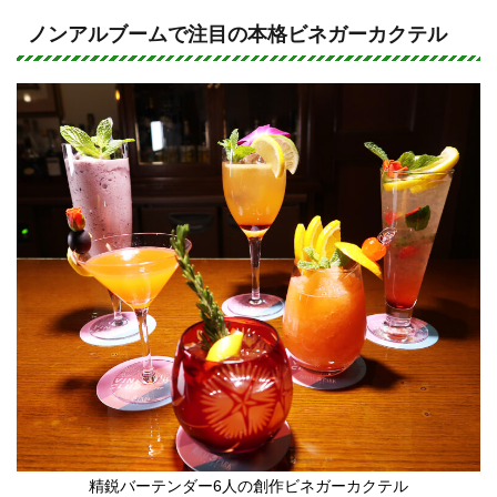
n
a
e
c
ノンアルブームで注目の本格ビネガーカクテル
e
b
o
o
k
精鋭バーテンダー6人の創作ビネガーカクテル