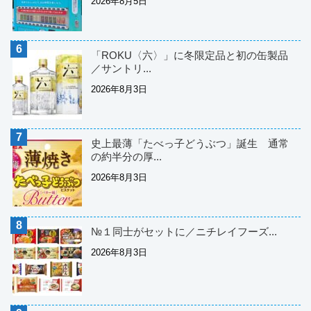
2026年8月5日
「ROKU〈六〉」に冬限定品と初の缶製品
／サントリ...
2026年8月3日
史上最薄「たべっ子どうぶつ」誕生 通常
の約半分の厚...
2026年8月3日
№１同士がセットに／ニチレイフーズ...
2026年8月3日