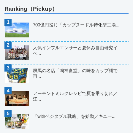
Ranking（Pickup）
700億円投じ「カップヌードル特化型工場...
人気インフルエンサーと夏休み自由研究イ
ベ...
群馬の名店「鳴神食堂」の味をカップ麺で
再...
アーモンドミルクレシピで夏を乗り切れ／
江...
「withベジタブル戦略」を始動／キユー...