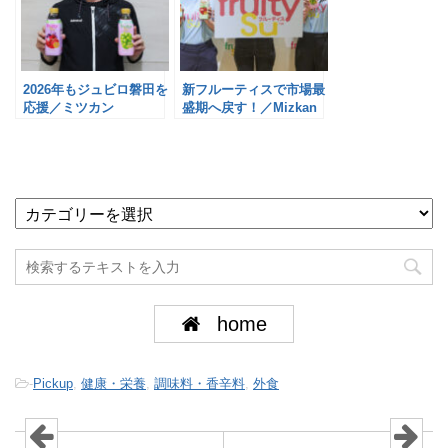
2026年もジュビロ磐田を
新フルーティスで市場最
応援／ミツカン
盛期へ戻す！／Mizkan
home
-
Pickup
,
健康・栄養
,
調味料・香辛料
,
外食