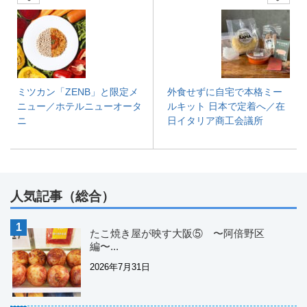
ミツカン「ZENB」と限定メ
外食せずに自宅で本格ミー
ニュー／ホテルニューオータ
ルキット 日本で定着へ／在
ニ
日イタリア商工会議所
人気記事（総合）
たこ焼き屋が映す大阪⑤ 〜阿倍野区
編〜...
2026年7月31日