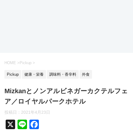
HOME
>
Pickup
>
Pickup
健康・栄養
調味料・香辛料
外食
Mizkanとノンアルビネガーカクテルフェ
ア／ロイヤルパークホテル
投稿日：2021年4月23日
X
Li
F