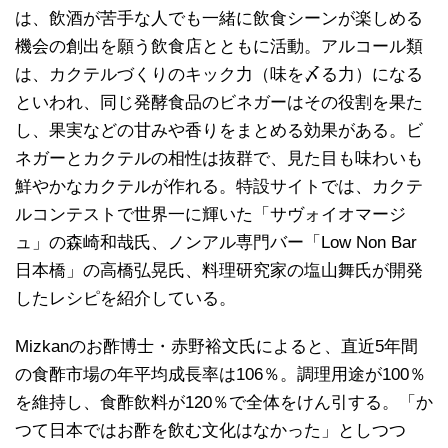
は、飲酒が苦手な人でも一緒に飲食シーンが楽しめる
機会の創出を願う飲食店とともに活動。アルコール類
は、カクテルづくりのキック力（味を〆る力）になる
といわれ、同じ発酵食品のビネガーはその役割を果た
し、果実などの甘みや香りをまとめる効果がある。ビ
ネガーとカクテルの相性は抜群で、見た目も味わいも
鮮やかなカクテルが作れる。特設サイトでは、カクテ
ルコンテストで世界一に輝いた「サヴォイオマージ
ュ」の森崎和哉氏、ノンアル専門バー「Low Non Bar
日本橋」の高橋弘晃氏、料理研究家の塩山舞氏が開発
したレシピを紹介している。
Mizkanのお酢博士・赤野裕文氏によると、直近5年間
の食酢市場の年平均成長率は106％。調理用途が100％
を維持し、食酢飲料が120％で全体をけん引する。「か
つて日本ではお酢を飲む文化はなかった」としつつ