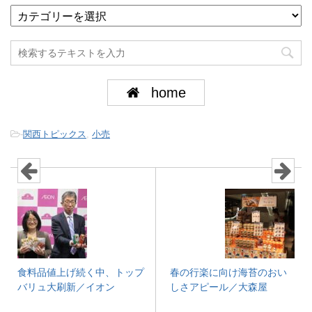
home
-
関西トピックス
,
小売
食料品値上げ続く中、トップ
春の行楽に向け海苔のおい
バリュ大刷新／イオン
しさアピール／大森屋