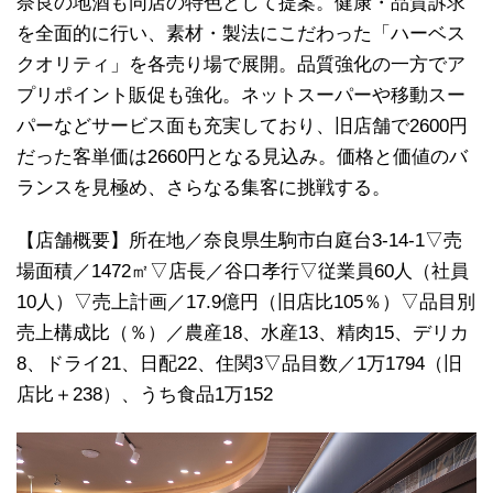
奈良の地酒も同店の特色として提案。健康・品質訴求
を全面的に行い、素材・製法にこだわった「ハーベス
クオリティ」を各売り場で展開。品質強化の一方でア
プリポイント販促も強化。ネットスーパーや移動スー
パーなどサービス面も充実しており、旧店舗で2600円
だった客単価は2660円となる見込み。価格と価値のバ
ランスを見極め、さらなる集客に挑戦する。
【店舗概要】所在地／奈良県生駒市白庭台3-14-1▽売
場面積／1472㎡▽店長／谷口孝行▽従業員60人（社員
10人）▽売上計画／17.9億円（旧店比105％）▽品目別
売上構成比（％）／農産18、水産13、精肉15、デリカ
8、ドライ21、日配22、住関3▽品目数／1万1794（旧
店比＋238）、うち食品1万152