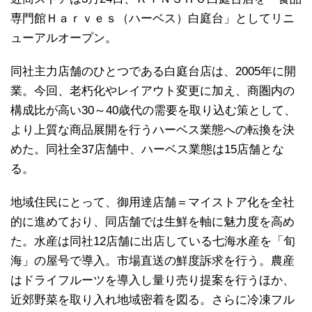
専門館Ｈａｒｖｅｓ（ハーベス）白庭台」としてリニ
ューアルオープン。
同社主力店舗のひとつである白庭台店は、2005年に開
業。今回、老朽化やレイアウト変更に加え、商圏内の
構成比が高い30～40歳代の需要を取り込む策として、
より上質な商品展開を行うハーベス業態への転換を決
めた。同社全37店舗中、ハーベス業態は15店舗とな
る。
地域住民にとって、御用達店舗＝マイストア化を全社
的に進めており、同店舗では生鮮を軸に魅力度を高め
た。水産は同社12店舗に出店している七海水産を「旬
海」の屋号で導入。市場直送の鮮度訴求を行う。農産
はドライフルーツを導入し量り売り提案を行うほか、
近郊野菜を取り入れ地域密着を図る。さらに冷凍フル