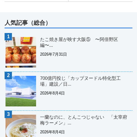
人気記事（総合）
たこ焼き屋が映す大阪⑤ 〜阿倍野区
編〜...
2026年7月31日
700億円投じ「カップヌードル特化型工
場」建設／日...
2026年8月4日
一蘭なのに、とんこつじゃない 「太宰府
梅ラーメン」...
2026年8月4日