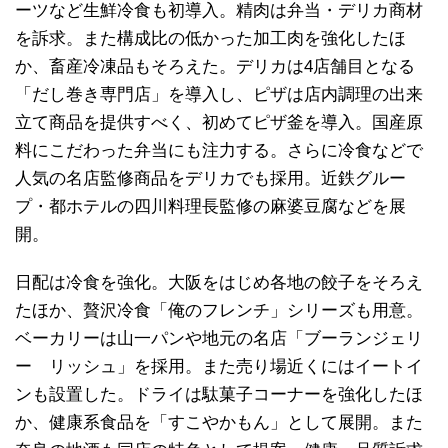
ーツなど生鮮冷食も初導入。精肉は弁当・デリカ商材
を訴求。また構成比の低かった加工肉を強化したほ
か、畜産冷凍品もそろえた。デリカは4店舗目となる
「だし巻き専門店」を導入し、ピザは店内調理の出来
立て商品を提供すべく、初めてピザ釜を導入。国産原
料にこだわった弁当にも注力する。さらに冷食などで
人気の名店監修商品をデリカでも採用。近鉄グルー
プ・都ホテルの四川料理長監修の麻婆豆腐などを展
開。
日配は冷食を強化。大阪をはじめ各地の餃子をそろえ
たほか、贅沢冷食「俺のフレンチ」シリーズも用意。
ベーカリーは山一パンや地元の名店「ブーランジェリ
ー リッシュ」を採用。また売り場近くにはイートイ
ンも設置した。ドライは駄菓子コーナーを強化したほ
か、健康系食品を「すこやかもん」として展開。また