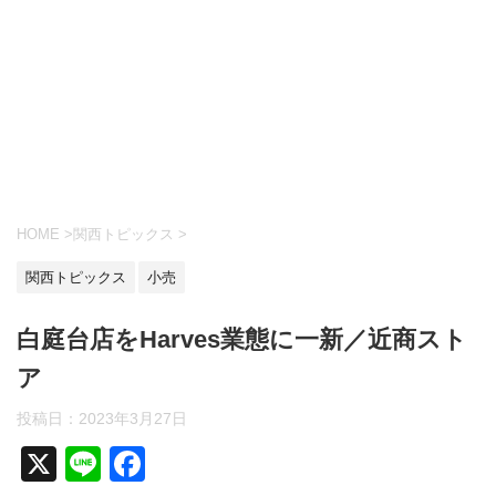
HOME
>
関西トピックス
>
関西トピックス
小売
白庭台店をHarves業態に一新／近商スト
ア
投稿日：2023年3月27日
X
Li
F