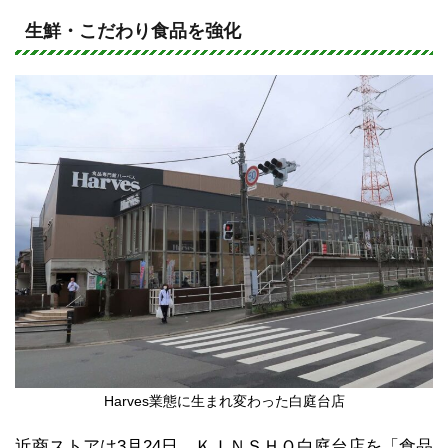
n
a
e
c
生鮮・こだわり食品を強化
e
b
o
o
k
Harves業態に生まれ変わった白庭台店
近商ストアは3月24日、ＫＩＮＳＨＯ白庭台店を「食品