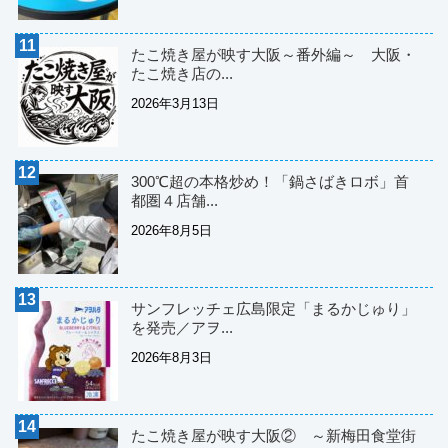
たこ焼き屋が映す大阪～番外編～ 大阪・
たこ焼き店の...
2026年3月13日
300℃超の本格炒め！「鍋さばきロボ」首
都圏４店舗...
2026年8月5日
サンフレッチェ広島限定「まるかじゅり」
を発売／アヲ...
2026年8月3日
たこ焼き屋が映す大阪② ～新梅田食堂街