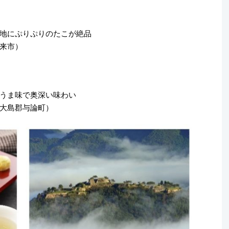
地にぷりぷりのたこが絶品
来市）
うま味で奥深い味わい
大島郡与論町）