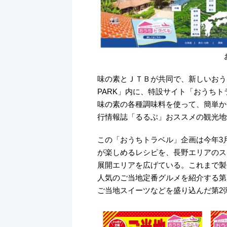
k
味の素とＪＴＢが共同で、新しいおうち
PARK」内に、特設サイト「おうちト
味の素の各種調味料を使って、簡単か
行情報誌「るるぶ」おススメの観光地
この「おうちトラベル」企画は今年3
が楽しめるレシピを、長野エリアのス
展開エリアを広げている。これまで製
人気のご当地定番グルメを紹介する第
ご当地スイーツなどを盛り込んだ第2