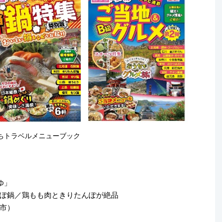
ちトラベルメニューブック
ゆ」
ぽ鍋／鶏もも肉ときりたんぽが絶品
市）