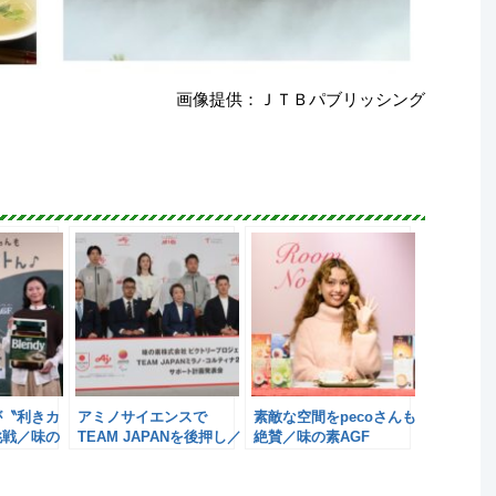
画像提供：ＪＴＢパブリッシング
が〝利きカ
アミノサイエンスで
素敵な空間をpecoさんも
挑戦／味の
TEAM JAPANを後押し／
絶賛／味の素AGF
味の素