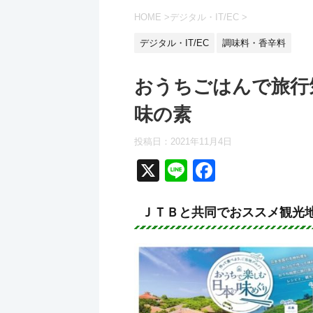
HOME
>
デジタル・IT/EC
>
デジタル・IT/EC
調味料・香辛料
おうちごはんで旅行
味の素
投稿日：
2021年11月4日
X
Li
F
n
a
e
c
ＪＴＢと共同でおススメ観光
e
b
o
o