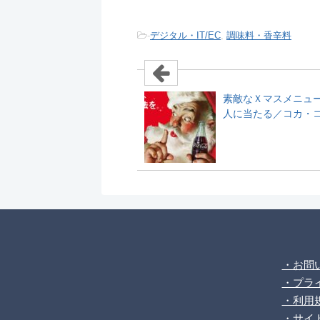
-
デジタル・IT/EC
,
調味料・香辛料
素敵なＸマスメニュー
人に当たる／コカ・
・お問
・プラ
・利用
・サイ