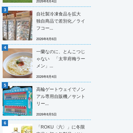
2026年8月4日
自社製冷凍食品を拡大
独自商品で差別化／ライ
フコー...
2026年8月6日
一蘭なのに、とんこつじ
ゃない 「太宰府梅ラー
メン」...
2026年8月4日
高輪ゲートウェイでノン
アル専用自販機／サント
リー...
2026年8月5日
「ROKU〈六〉」に冬限