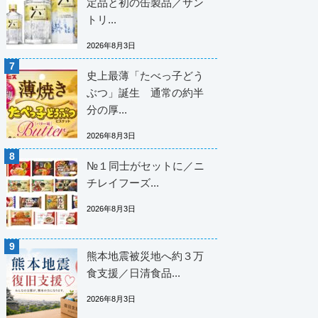
定品と初の缶製品／サン
トリ...
2026年8月3日
史上最薄「たべっ子どう
ぶつ」誕生 通常の約半
分の厚...
2026年8月3日
№１同士がセットに／ニ
チレイフーズ...
2026年8月3日
熊本地震被災地へ約３万
食支援／日清食品...
2026年8月3日