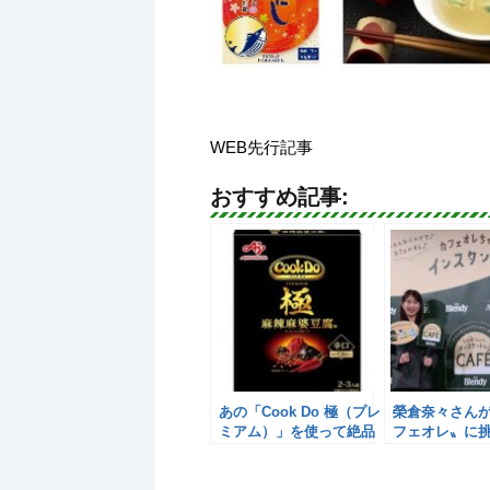
WEB先行記事
おすすめ記事:
あの「Cook Do 極（プレ
榮倉奈々さん
ミアム）」を使って絶品
フェオレ〟に
鍋が堪能できる！／味の
素AGF
素