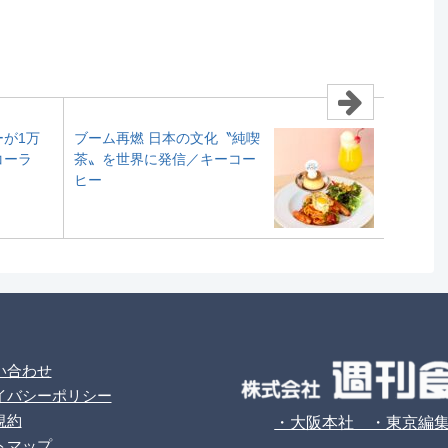
が1万
ブーム再燃 日本の文化〝純喫
コーラ
茶〟を世界に発信／キーコー
ヒー
い合わせ
イバシーポリシー
規約
・大阪本社 ・東京編
トマップ