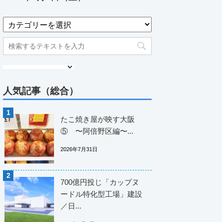
人気記事（総合）
たこ焼き屋が映す大阪
⑤ 〜阿倍野区編〜...
2026年7月31日
700億円投じ「カップヌ
ードル特化型工場」建設
／日...