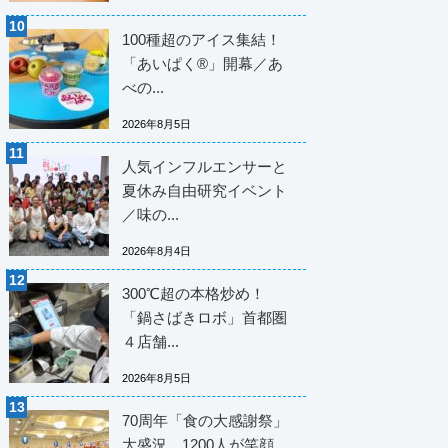
100種超のアイス集結！
「あいぱく®」開幕／あ
べの...
2026年8月5日
人気インフルエンサーと
夏休み自由研究イベント
／味の...
2026年8月4日
300℃超の本格炒め！
「鍋さばきロボ」首都圏
４店舗...
2026年8月5日
70周年「食の大感謝祭」
大盛況 1200人が笑顔