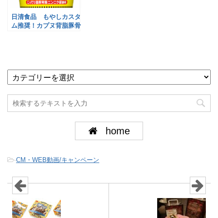
日清食品 もやしカスタ
ム推奨！カプヌ背脂豚骨
醤油
home
-
CM・WEB動画/キャンペーン