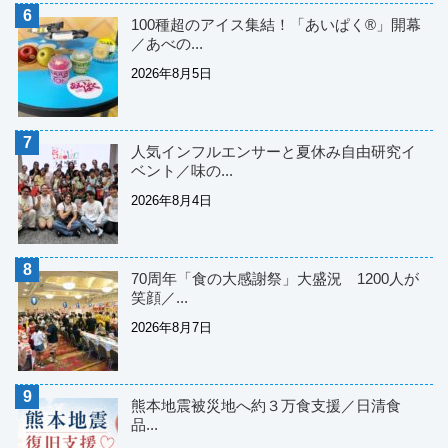
100種超のアイス集結！「あいぱく®」開幕
／あべの...
2026年8月5日
人気インフルエンサーと夏休み自由研究イ
ベント／味の...
2026年8月4日
70周年「食の大感謝祭」大盛況 1200人が
笑顔／...
2026年8月7日
熊本地震被災地へ約３万食支援／日清食
品...