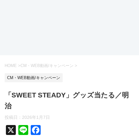
HOME
>
CM・WEB動画/キャンペーン
>
CM・WEB動画/キャンペーン
「SWEET STEADY」グッズ当たる／明
治
投稿日：
2026年1月7日
X
Li
F