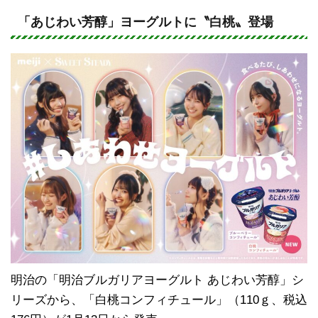
n
a
e
c
「あじわい芳醇」ヨーグルトに〝白桃〟登場
e
b
o
o
k
明治の「明治ブルガリアヨーグルト あじわい芳醇」シ
リーズから、「白桃コンフィチュール」（110ｇ、税込