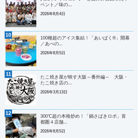
ベント／味の...
2026年8月4日
100種超のアイス集結！「あいぱく®」開幕
／あべの...
2026年8月5日
たこ焼き屋が映す大阪～番外編～ 大阪・
たこ焼き店の...
2026年3月13日
300℃超の本格炒め！「鍋さばきロボ」首
都圏４店舗...
2026年8月5日