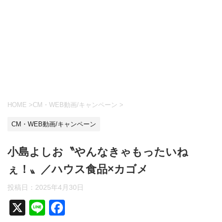
HOME
>
CM・WEB動画/キャンペーン
>
CM・WEB動画/キャンペーン
小島よしお〝やんなきゃもったいね
ぇ！〟／ハウス食品×カゴメ
投稿日：
2025年4月30日
X
Li
F