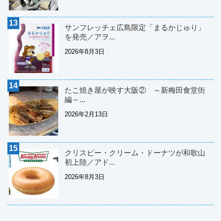
サンフレッチェ広島限定「まるかじゅり」
を発売／アヲ...
2026年8月3日
たこ焼き屋が映す大阪② ～新梅田食堂街
編～...
2026年2月13日
クリスピー・クリーム・ドーナツが和歌山
初上陸／アド...
2026年8月3日