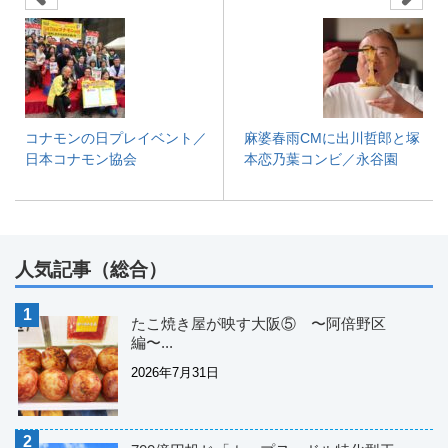
コナモンの日プレイベント／
麻婆春雨CMに出川哲郎と塚
日本コナモン協会
本恋乃葉コンビ／永谷園
人気記事（総合）
たこ焼き屋が映す大阪⑤ 〜阿倍野区
編〜...
2026年7月31日