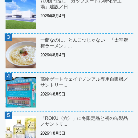
700億円投じ「カップヌードル特化型工
場」建設／日...
2026年8月4日
一蘭なのに、とんこつじゃない 「太宰府
梅ラーメン」...
2026年8月4日
高輪ゲートウェイでノンアル専用自販機／
サントリー...
2026年8月5日
「ROKU〈六〉」に冬限定品と初の缶製品
／サントリ...
2026年8月3日