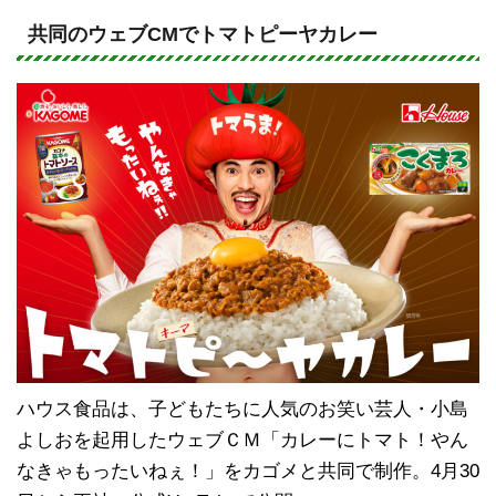
n
a
e
c
共同のウェブCMでトマトピーヤカレー
e
b
o
o
k
ハウス食品は、子どもたちに人気のお笑い芸人・小島
よしおを起用したウェブＣＭ「カレーにトマト！やん
なきゃもったいねぇ！」をカゴメと共同で制作。4月30