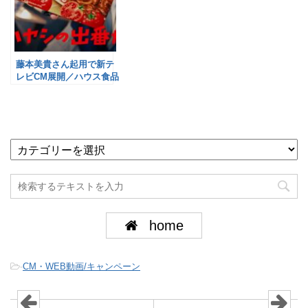
藤本美貴さん起用で新テ
レビCM展開／ハウス食品
home
-
CM・WEB動画/キャンペーン