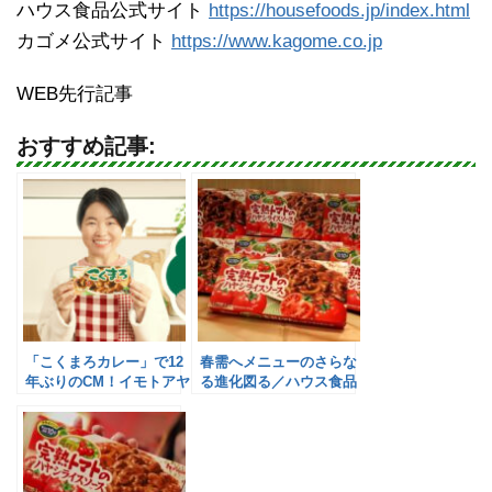
ハウス食品公式サイト
https://housefoods.jp/index.html
カゴメ公式サイト
https://www.kagome.co.jp
WEB先行記事
おすすめ記事:
「こくまろカレー」で12
春需へメニューのさらな
年ぶりのCM！イモトアヤ
る進化図る／ハウス食品
コが実況／ハウス食品