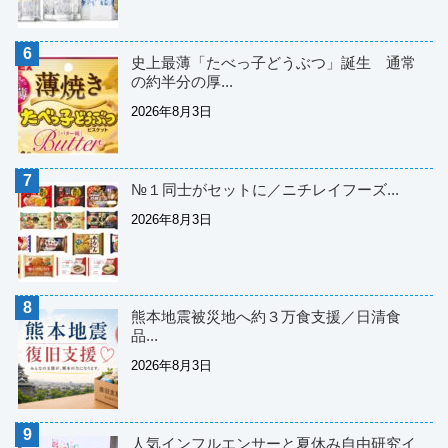
史上最薄「たべっ子どうぶつ」誕生 通常
の約半分の厚...
2026年8月3日
№１同士がセットに／ニチレイフーズ...
2026年8月3日
熊本地震被災地へ約３万食支援／日清食
品...
2026年8月3日
人気インフルエンサーと夏休み自由研究イ