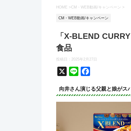
HOME
>
CM・WEB動画/キャンペーン
>
CM・WEB動画/キャンペーン
「X-BLEND CU
食品
投稿日：
2025年2月27日
X
Li
F
n
a
e
c
向井さん演じる父親と娘がス
e
b
o
o