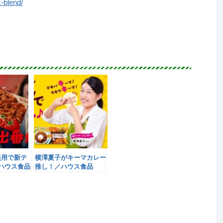
x-blend/
起用で新テ
横澤夏子がキーマカレー
ハウス食品
推し！／ハウス食品