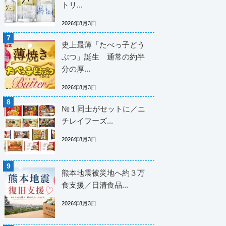
トリ...
2026年8月3日
史上最薄「たべっ子どう
ぶつ」誕生 通常の約半
分の厚...
2026年8月3日
№１同士がセットに／ニ
チレイフーズ...
2026年8月3日
熊本地震被災地へ約３万
食支援／日清食品...
2026年8月3日