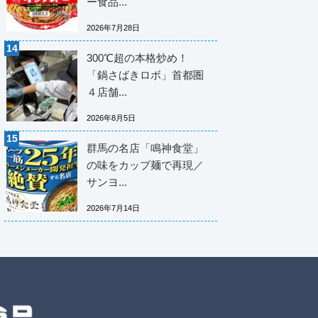
ー食品...
2026年7月28日
300℃超の本格炒め！
「鍋さばきロボ」首都圏
４店舗...
2026年8月5日
群馬の名店「鳴神食堂」
の味をカップ麺で再現／
サンヨ...
2026年7月14日