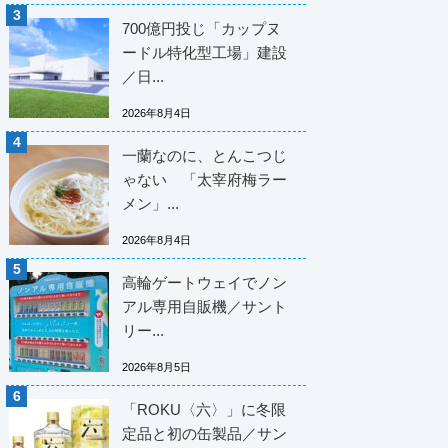
700億円投じ「カップヌ
ードル特化型工場」建設
／日...
2026年8月4日
一蘭なのに、とんこつじ
ゃない 「太宰府梅ラー
メン」...
2026年8月4日
高輪ゲートウェイでノン
アル専用自販機／サント
リー...
2026年8月5日
「ROKU〈六〉」に冬限
定品と初の缶製品／サン