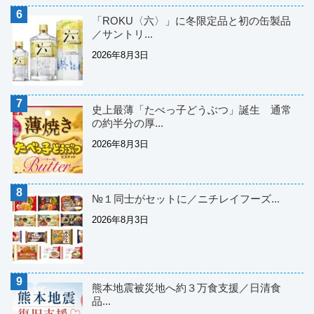
「ROKU〈六〉」に冬限定品と初の缶製品
／サントリ...
2026年8月3日
史上最薄「たべっ子どうぶつ」誕生 通常
の約半分の厚...
2026年8月3日
№１同士がセットに／ニチレイフーズ...
2026年8月3日
熊本地震被災地へ約３万食支援／日清食
品...