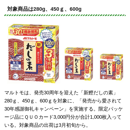
n
a
e
c
対象商品は280g、450ｇ、600g
e
b
o
o
k
マルトモは、発売30周年を迎えた「新鰹だしの素」
280ｇ、450ｇ、600ｇを対象に、「発売から愛されて
30年感謝御礼キャンペーン」を実施する。限定パッケ
ージ品にＱＵＯカード3,000円分が合計1,000枚入って
いる。対象商品の出荷は3月初旬から。