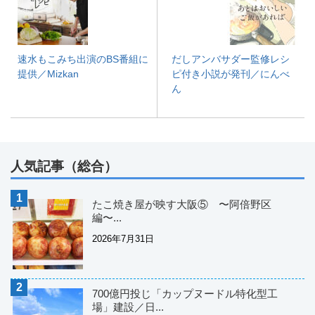
速水もこみち出演のBS番組に
だしアンバサダー監修レシ
提供／Mizkan
ピ付き小説が発刊／にんべ
ん
人気記事（総合）
たこ焼き屋が映す大阪⑤ 〜阿倍野区
編〜...
2026年7月31日
700億円投じ「カップヌードル特化型工
場」建設／日...