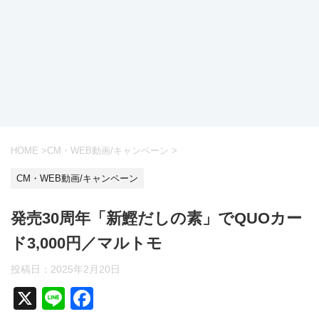
HOME
>
CM・WEB動画/キャンペーン
>
CM・WEB動画/キャンペーン
発売30周年「新鰹だしの素」でQUOカー
ド3,000円／マルトモ
投稿日：
2025年2月20日
X
Li
F