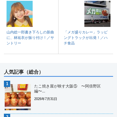
山内総一郎書き下ろしの新曲
「メガ盛りカレー」ラッピ
に、林祐衣が振り付け！／サ
ングトラックが出発！／ハ
ントリー
チ食品
人気記事（総合）
たこ焼き屋が映す大阪⑤ 〜阿倍野区
編〜...
2026年7月31日