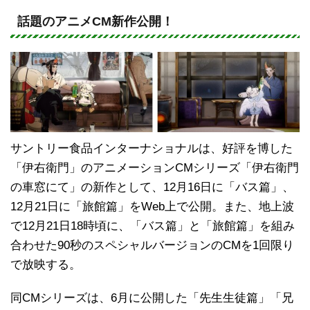
n
a
e
c
話題のアニメCM新作公開！
e
b
o
o
k
サントリー食品インターナショナルは、好評を博した
「伊右衛門」のアニメーションCMシリーズ「伊右衛門
の車窓にて」の新作として、12月16日に「バス篇」、
12月21日に「旅館篇」をWeb上で公開。また、地上波
で12月21日18時頃に、「バス篇」と「旅館篇」を組み
合わせた90秒のスペシャルバージョンのCMを1回限り
で放映する。
同CMシリーズは、6月に公開した「先生生徒篇」「兄