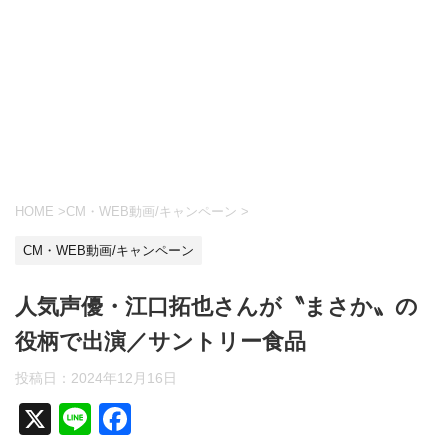
HOME
>
CM・WEB動画/キャンペーン
>
CM・WEB動画/キャンペーン
人気声優・江口拓也さんが〝まさか〟の
役柄で出演／サントリー食品
投稿日：
2024年12月16日
X
Li
F