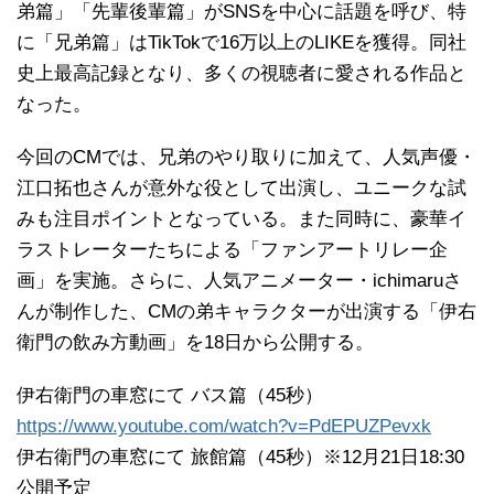
弟篇」「先輩後輩篇」がSNSを中心に話題を呼び、特
に「兄弟篇」はTikTokで16万以上のLIKEを獲得。同社
史上最高記録となり、多くの視聴者に愛される作品と
なった。
今回のCMでは、兄弟のやり取りに加えて、人気声優・
江口拓也さんが意外な役として出演し、ユニークな試
みも注目ポイントとなっている。また同時に、豪華イ
ラストレーターたちによる「ファンアートリレー企
画」を実施。さらに、人気アニメーター・ichimaruさ
んが制作した、CMの弟キャラクターが出演する「伊右
衛門の飲み方動画」を18日から公開する。
伊右衛門の車窓にて バス篇（45秒）
https://www.youtube.com/watch?v=PdEPUZPevxk
伊右衛門の車窓にて 旅館篇（45秒）※12月21日18:30
公開予定