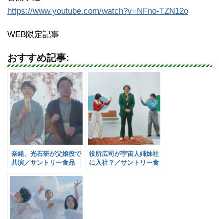
https://www.youtube.com/watch?v=NFno-TZN12o
WEB限定記事
おすすめ記事:
奈緒、光石研が父娘役で
役所広司が宇宙人姉妹社
共演／サントリー食品
に入社？／サントリー食
品