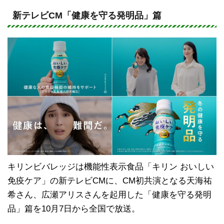
n
a
e
c
新テレビCM「健康を守る発明品」篇
e
b
o
o
k
キリンビバレッジは機能性表示食品「キリン おいしい
免疫ケア」の新テレビCMに、CM初共演となる天海祐
希さん、広瀬アリスさんを起用した「健康を守る発明
品」篇を10月7日から全国で放送。