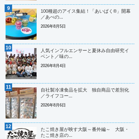
100種超のアイス集結！「あいぱく®」開幕
／あべの...
2026年8月5日
人気インフルエンサーと夏休み自由研究イ
ベント／味の...
2026年8月4日
自社製冷凍食品を拡大 独自商品で差別化
／ライフコー...
2026年8月6日
たこ焼き屋が映す大阪～番外編～ 大阪・
たこ焼き店の...