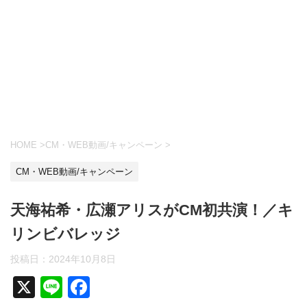
HOME
>
CM・WEB動画/キャンペーン
>
CM・WEB動画/キャンペーン
天海祐希・広瀬アリスがCM初共演！／キ
リンビバレッジ
投稿日：
2024年10月8日
X
Li
F