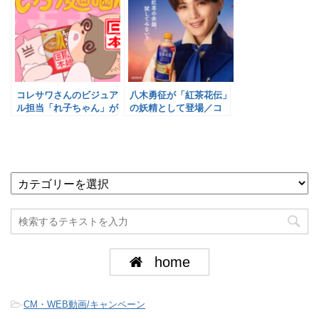
コレサワさんのビジュア
八木勇征が「紅茶花伝」
ル担当「れ子ちゃん」が
の妖精として登場／コ
CM初登場／日清食品冷凍
カ・コーラ
home
-
CM・WEB動画/キャンペーン