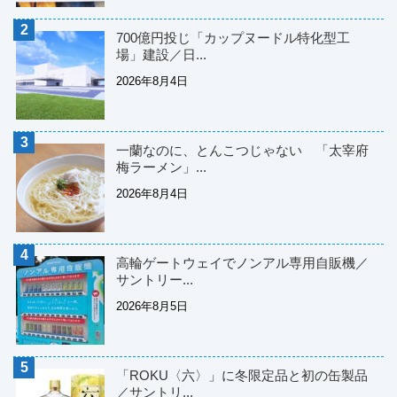
700億円投じ「カップヌードル特化型工
場」建設／日...
2026年8月4日
一蘭なのに、とんこつじゃない 「太宰府
梅ラーメン」...
2026年8月4日
高輪ゲートウェイでノンアル専用自販機／
サントリー...
2026年8月5日
「ROKU〈六〉」に冬限定品と初の缶製品
／サントリ...