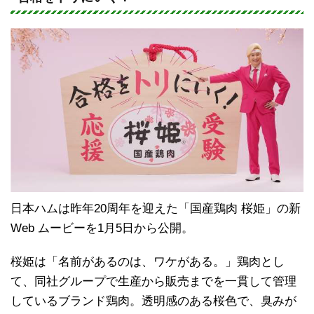
e
c
e
b
o
o
k
日本ハムは昨年20周年を迎えた「国産鶏肉 桜姫」の新
Web ムービーを1月5日から公開。
桜姫は「名前があるのは、ワケがある。」鶏肉とし
て、同社グループで生産から販売までを一貫して管理
しているブランド鶏肉。透明感のある桜色で、臭みが