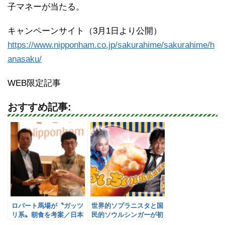
子マネーが当たる。
キャンペーンサイト（3月1日より公開）
https://www.nipponham.co.jp/sakurahime/sakurahime/h
anasaku/
WEB限定記事
おすすめ記事:
ロバート馬場が〝ガッツ
世界的ソプラニスタと国
リ系〟朝食を考案／日本
民的ソウルシンガーが初
ハム
コラボ！／日本ハム