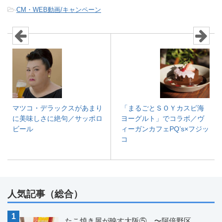
-
CM・WEB動画/キャンペーン
マツコ・デラックスがあまり
「まるごとＳＯＹカスピ海
に美味しさに絶句／サッポロ
ヨーグルト」でコラボ／ヴ
ビール
ィーガンカフェPQ’s×フジッ
コ
人気記事（総合）
たこ焼き屋が映す大阪⑤ 〜阿倍野区