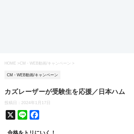
HOME
>
CM・WEB動画/キャンペーン
>
CM・WEB動画/キャンペーン
カズレーザーが受験生を応援／日本ハム
投稿日：
2024年1月17日
X
Li
F
n
a
合格をトリにいく！