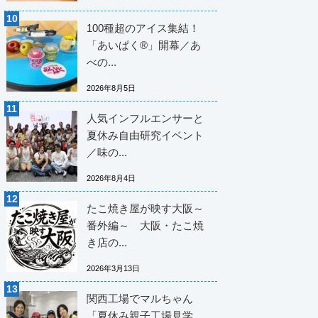
100種超のアイス集結！
「あいぱく®」開幕／あ
べの...
2026年8月5日
人気インフルエンサーと
夏休み自由研究イベント
／味の...
2026年8月4日
たこ焼き屋が映す大阪～
番外編～ 大阪・たこ焼
き店の...
2026年3月13日
関西工場でマルちゃん
「夏休み親子工場見学