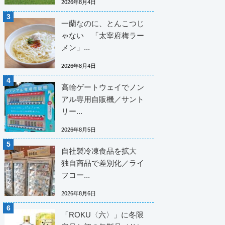
2026年8月4日
一蘭なのに、とんこつじ
ゃない 「太宰府梅ラー
メン」...
2026年8月4日
高輪ゲートウェイでノン
アル専用自販機／サント
リー...
2026年8月5日
自社製冷凍食品を拡大
独自商品で差別化／ライ
フコー...
2026年8月6日
「ROKU〈六〉」に冬限