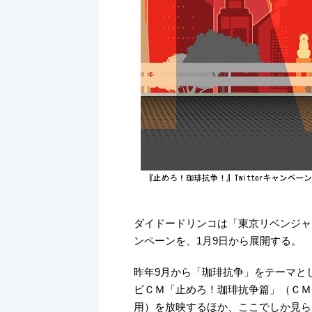
k
ダイドードリンコは「東京リベンジャ
ンペーンを、1月9日から展開する。
昨年9月から「珈琲抗争」をテーマと
ビＣＭ「止めろ！珈琲抗争篇」（ＣＭソング
用）を放映するほか、ここでしか見ら