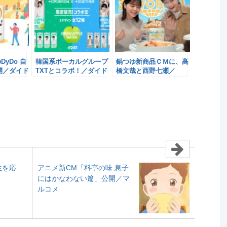
yDo 自
韓国系ボーカルグループ
鍋つゆ新商品ＣＭに、髙
開／ダイド
TXTとコラボ！／ダイド
橋文哉と西野七瀬／
ードリンコ
Mizkan
生を応
アニメ新CM「料亭の味 息子
にはかなわない篇」公開／マ
ルコメ