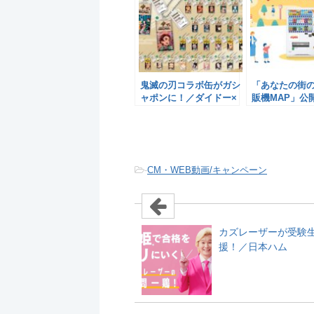
鬼滅の刃コラボ缶がガシ
「あなたの街のD
ャポンに！／ダイドー×
販機MAP」公
ガシャポン
ードリンコ
-
CM・WEB動画/キャンペーン
カズレーザーが受験
援！／日本ハム