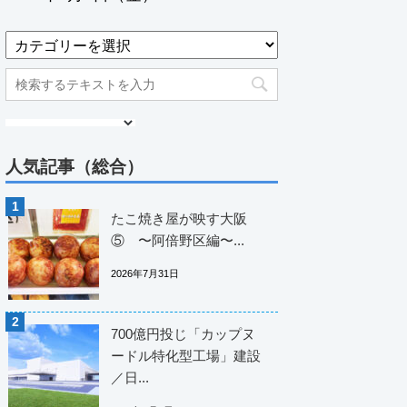
人気記事（総合）
たこ焼き屋が映す大阪
⑤ 〜阿倍野区編〜...
2026年7月31日
700億円投じ「カップヌ
ードル特化型工場」建設
／日...