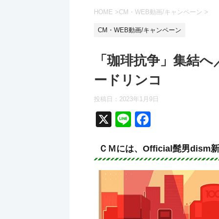
HOME
>
CM・WEB動画/キャンペーン
>
CM・WEB動画/キャンペーン
「珈琲抗争」集結へ
ードリンコ
投稿日：2023年1月9日
X
Li
F
n
a
e
c
ＣＭには、Official髭男dis
e
b
o
o