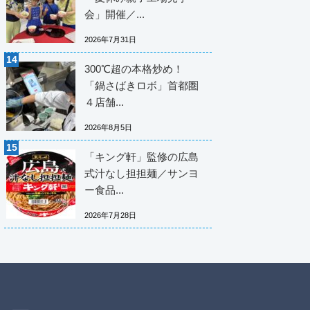
会」開催／...
2026年7月31日
300℃超の本格炒め！
「鍋さばきロボ」首都圏
４店舗...
2026年8月5日
「キング軒」監修の広島
式汁なし担担麺／サンヨ
ー食品...
2026年7月28日