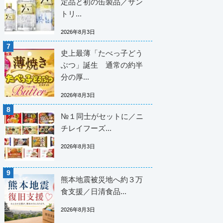
定品と初の缶製品／サン
トリ...
2026年8月3日
史上最薄「たべっ子どう
ぶつ」誕生 通常の約半
分の厚...
2026年8月3日
№１同士がセットに／ニ
チレイフーズ...
2026年8月3日
熊本地震被災地へ約３万
食支援／日清食品...
2026年8月3日