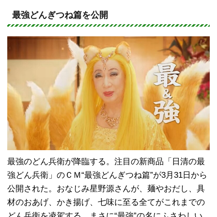
n
a
e
c
最強どんぎつね篇を公開
e
b
o
o
k
最強のどん兵衛が降臨する。注目の新商品「日清の最
強どん兵衛」のＣＭ“最強どんぎつね篇”が3月31日から
公開された。おなじみ星野源さんが、麺やおだし、具
材のおあげ、かき揚げ、七味に至る全てがこれまでの
どん兵衛を凌駕する。まさに“最強”の名にふさわしい