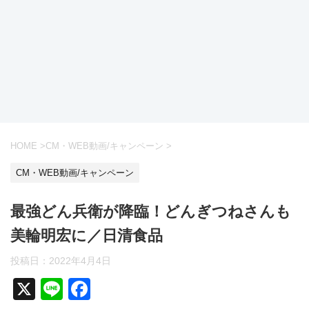
HOME
>
CM・WEB動画/キャンペーン
>
CM・WEB動画/キャンペーン
最強どん兵衛が降臨！どんぎつねさんも
美輪明宏に／日清食品
投稿日：
2022年4月4日
X
Li
F