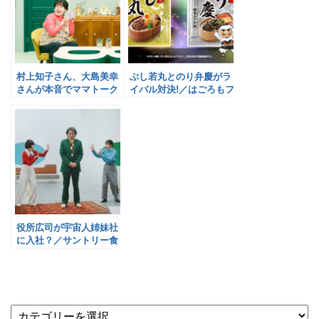
村上知子さん、大島美幸
ぶし若丸とのり弁慶がラ
さんが本音でママトーク
イバル対決!／はごろもフ
／味の素AGF
ーズ
役所広司が宇宙人姉妹社
に入社？／サントリー食
品