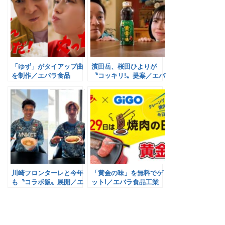
「ゆず」がタイアップ曲
濱田岳、桜田ひよりが
を制作／エバラ食品
〝コッキリ!〟提案／エバ
ラ食品
川崎フロンターレと今年
「黄金の味」を無料でゲ
も〝コラボ飯〟展開／エ
ット!／エバラ食品工業
バラ食品