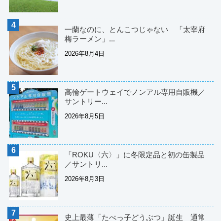
一蘭なのに、とんこつじゃない 「太宰府
梅ラーメン」...
2026年8月4日
高輪ゲートウェイでノンアル専用自販機／
サントリー...
2026年8月5日
「ROKU〈六〉」に冬限定品と初の缶製品
／サントリ...
2026年8月3日
史上最薄「たべっ子どうぶつ」誕生 通常