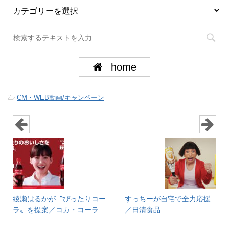
home
-
CM・WEB動画/キャンペーン
綾瀬はるかが〝ぴったりコー
すっちーが自宅で全力応援
ラ〟を提案／コカ・コーラ
／日清食品