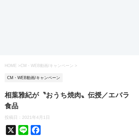
HOME
>
CM・WEB動画/キャンペーン
>
CM・WEB動画/キャンペーン
相葉雅紀が〝おうち焼肉〟伝授／エバラ
食品
投稿日：
2021年4月1日
X
Li
F