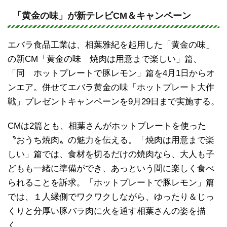
n
a
e
c
「黄金の味」が新テレビCM＆キャンペーン
e
エバラ食品工業は、相葉雅紀を起用した「黄金の味」
b
の新CM「黄金の味 焼肉は用意まで楽しい」篇、
o
「同 ホットプレートで豚レモン」篇を4月1日からオ
o
ンエア。併せてエバラ黄金の味「ホットプレート大作
k
戦」プレゼントキャンペーンを9月29日まで実施する。
CMは2篇とも、相葉さんがホットプレートを使った
〝おうち焼肉〟の魅力を伝える。「焼肉は用意まで楽
しい」篇では、食材を切るだけの焼肉なら、大人も子
どもも一緒に準備ができ、あっという間に楽しく食べ
られることを訴求。「ホットプレートで豚レモン」篇
では、１人縁側でワクワクしながら、ゆったり＆じっ
くりと分厚い豚バラ肉に火を通す相葉さんの姿を描
く。