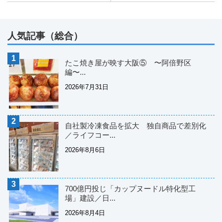
人気記事（総合）
たこ焼き屋が映す大阪⑤ 〜阿倍野区
編〜...
2026年7月31日
自社製冷凍食品を拡大 独自商品で差別化
／ライフコー...
2026年8月6日
700億円投じ「カップヌードル特化型工
場」建設／日...
2026年8月4日