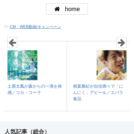
home
-
CM・WEB動画/キャンペーン
土屋太鳳が森からの一滴を体
相葉雅紀が自信満々で「に
感／コカ・コーラ
んにく」アピール／エバラ
食品
人気記事（総合）