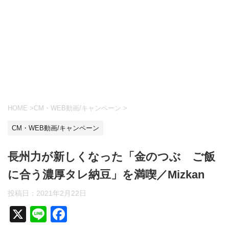
HOME
>
CM・WEB動画/キャンペーン
>
CM・WEB動画/キャンペーン
長州力が新しくなった「金のつぶ ご飯
に合う濃厚タレ納豆」を満喫／Mizkan
投稿日：
2021年2月22日
X
Li
F