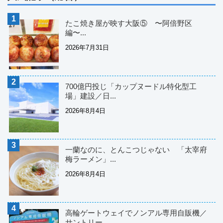
たこ焼き屋が映す大阪⑤ 〜阿倍野区
編〜...
2026年7月31日
700億円投じ「カップヌードル特化型工
場」建設／日...
2026年8月4日
一蘭なのに、とんこつじゃない 「太宰府
梅ラーメン」...
2026年8月4日
高輪ゲートウェイでノンアル専用自販機／
サントリー...