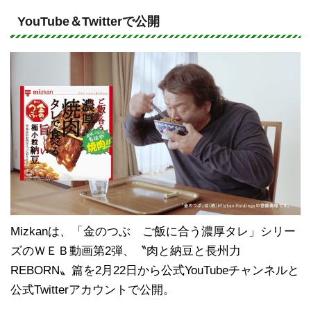
n
a
e
c
YouTube＆Twitterで公開
e
b
o
o
k
Mizkanは、「金のつぶ ご飯に合う濃厚タレ」シリー
ズのＷＥＢ動画第2弾、〝肉と納豆と長州力
REBORN〟篇を2月22日から公式YouTubeチャンネルと
公式Twitterアカウントで公開。