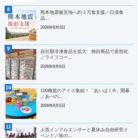
熊本地震被災地へ約３万食支援／日清食
品...
2026年8月3日
自社製冷凍食品を拡大 独自商品で差別化
／ライフコー...
2026年8月6日
100種超のアイス集結！「あいぱく®」開幕
／あべの...
2026年8月5日
人気インフルエンサーと夏休み自由研究イ
ベント／味の...