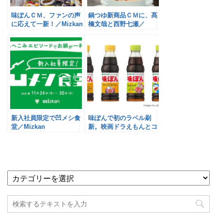
味ぽんＣＭ、ファンの声
鍋つゆ新商品ＣＭに、髙
に応えて一新！／Mizkan
橋文哉と西野七瀬／
Mizkan
新入社員限定で凹メシ食
味ぽんで初のラベル刷
堂／Mizkan
新。映画ドラえもんとコ
ラボ／Mizkan