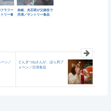
のフラフー
奈緒、光石研が父娘役で
ントリー食
共演／サントリー食品
ペーン／
どんぎつねさんが、ほら貝ブ
ォ〜ン／日清食品