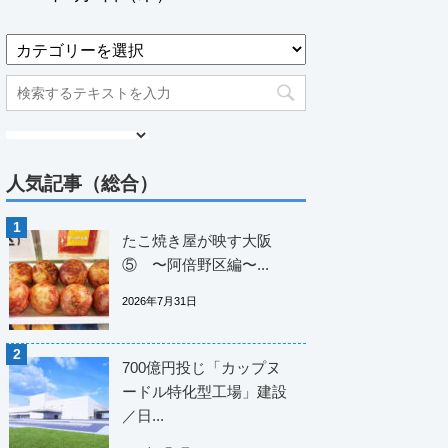
人気記事（総合）
たこ焼き屋が映す大阪
⑤ 〜阿倍野区編〜...
2026年7月31日
700億円投じ「カップヌ
ードル特化型工場」建設
／日...