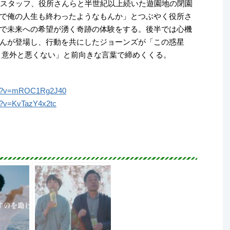
ンスタッフ、役所さんらと半世紀以上続いた遊園地の閉園
で俺の人生も終わったようなもんか」とつぶやく役所さ
で未来への希望が湧く奇跡の体験をする。後半では心機
んが登場し、行動を共にしたジョーンズが「この惑星
、意外と悪くない」と前向きな言葉で締めくくる。
tch?v=mROC1Rg2J40
h?v=KvTazY4x2tc