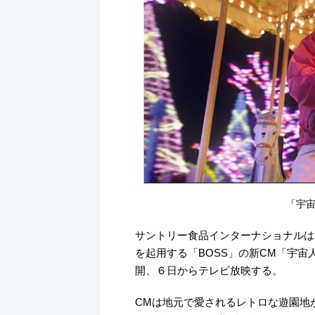
k
「宇宙
サントリー食品インターナショナルは
を起用する「BOSS」の新CM「宇宙
開、６日からテレビ放映する。
CMは地元で愛されるレトロな遊園地