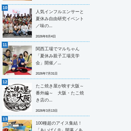
人気インフルエンサーと
夏休み自由研究イベント
／味の...
2026年8月4日
関西工場でマルちゃん
「夏休み親子工場見学
会」開催／...
2026年7月31日
たこ焼き屋が映す大阪～
番外編～ 大阪・たこ焼
き店の...
2026年3月13日
100種超のアイス集結！
「あいぱく®」開幕／あ