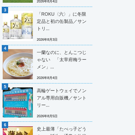
2026年8月4日
「ROKU〈六〉」に冬限
定品と初の缶製品／サン
トリ...
2026年8月3日
一蘭なのに、とんこつじ
ゃない 「太宰府梅ラー
メン」...
2026年8月4日
高輪ゲートウェイでノン
アル専用自販機／サント
リー...
2026年8月5日
史上最薄「たべっ子どう