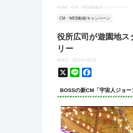
HOME
>
CM・WEB動画/キャンペーン
>
CM・WEB動画/キャンペーン
役所広司が遊園地ス
リー
投稿日：
2021年2月2日
X
Li
F
n
a
e
c
BOSSの新CM「宇宙人ジョ
e
b
o
o