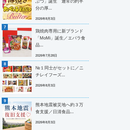
ぶつ」誕生 通常の約半
分の厚...
2026年8月3日
鶏焼肉専用に新ブランド
「MoMi」誕生／エバラ食
品...
2026年7月28日
№１同士がセットに／ニ
チレイフーズ...
2026年8月3日
熊本地震被災地へ約３万
食支援／日清食品...
2026年8月3日