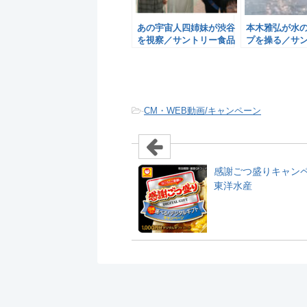
あの宇宙人四姉妹が渋谷
本木雅弘が水
を視察／サントリー食品
プを操る／サ
品
-
CM・WEB動画/キャンペーン
感謝ごつ盛りキャン
東洋水産