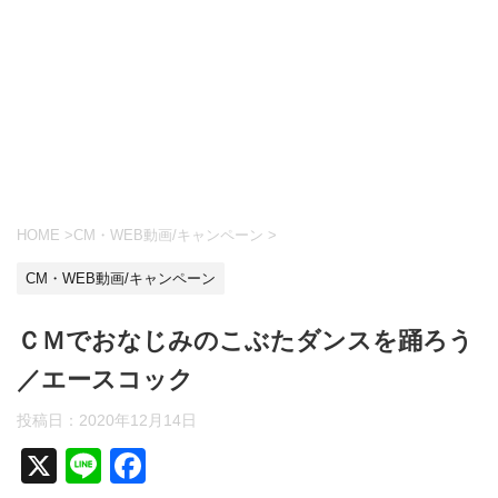
HOME
>
CM・WEB動画/キャンペーン
>
CM・WEB動画/キャンペーン
ＣＭでおなじみのこぶたダンスを踊ろう
／エースコック
投稿日：
2020年12月14日
X
Li
F