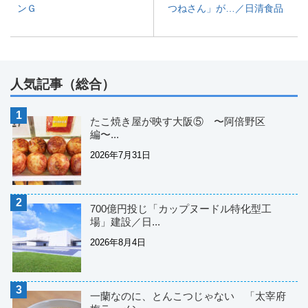
ンＧ
つねさん」が…／日清食品
人気記事（総合）
たこ焼き屋が映す大阪⑤ 〜阿倍野区
編〜...
2026年7月31日
700億円投じ「カップヌードル特化型工
場」建設／日...
2026年8月4日
一蘭なのに、とんこつじゃない 「太宰府