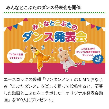
n
a
e
c
みんなとこぶたのダンス発表会を開催
e
b
o
o
k
エースコックの袋麺「ワンタンメン」のＣＭでおなじ
み〝こぶたダンス〟を楽しく踊って投稿すると、応募
した動画とこぶたをコラボした「オリジナル発表会動
画」を100人にプレゼント。