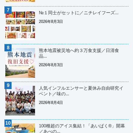
№１同士がセットに／ニチレイフーズ...
2026年8月3日
熊本地震被災地へ約３万食支援／日清食
品...
2026年8月3日
人気インフルエンサーと夏休み自由研究イ
ベント／味の...
2026年8月4日
100種超のアイス集結！「あいぱく®」開幕
／あべの...