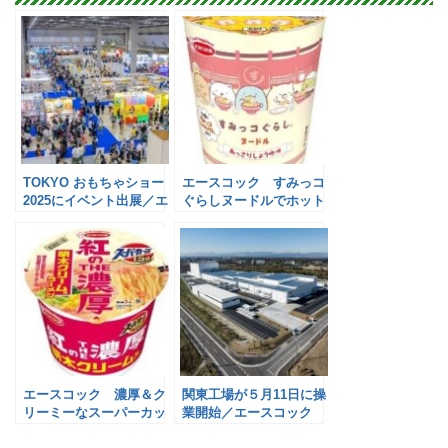
TOKYO おもちゃショー
エースコック すみっコ
2025にイベント出展／エ
ぐらしヌードルでホット
ースコック
一息
エースコック 濃厚＆ク
関東工場が５月11日に操
リーミーなスーパーカッ
業開始／エースコック
プ