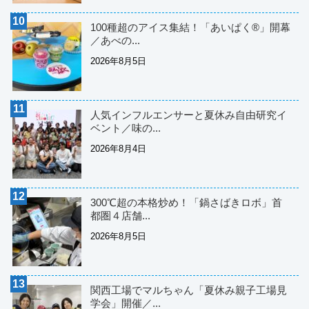
100種超のアイス集結！「あいぱく®」開幕
／あべの...
2026年8月5日
人気インフルエンサーと夏休み自由研究イ
ベント／味の...
2026年8月4日
300℃超の本格炒め！「鍋さばきロボ」首
都圏４店舗...
2026年8月5日
関西工場でマルちゃん「夏休み親子工場見
学会」開催／...