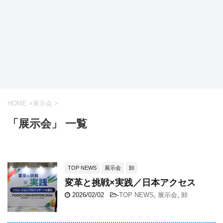
HOME
>
展示会
>
「展示会」 一覧
TOP NEWS
展示会
卸
変革と挑戦×実践／日本アクセス
2026/02/02
-
TOP NEWS
,
展示会
,
卸