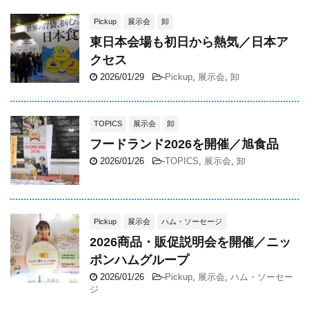
Pickup
展示会
卸
東日本会場も初日から熱気／日本ア
クセス
2026/01/29
-
Pickup
,
展示会
,
卸
TOPICS
展示会
卸
フードランド2026を開催／旭食品
2026/01/26
-
TOPICS
,
展示会
,
卸
Pickup
展示会
ハム・ソーセージ
2026商品・販促説明会を開催／ニッ
ポンハムグループ
2026/01/26
-
Pickup
,
展示会
,
ハム・ソーセー
ジ