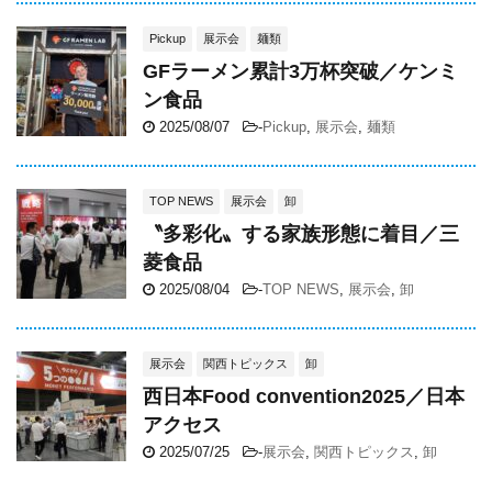
Pickup
展示会
麺類
GFラーメン累計3万杯突破／ケンミ
ン食品
2025/08/07
-
Pickup
,
展示会
,
麺類
TOP NEWS
展示会
卸
〝多彩化〟する家族形態に着目／三
菱食品
2025/08/04
-
TOP NEWS
,
展示会
,
卸
展示会
関西トピックス
卸
西日本Food convention2025／日本
アクセス
2025/07/25
-
展示会
,
関西トピックス
,
卸