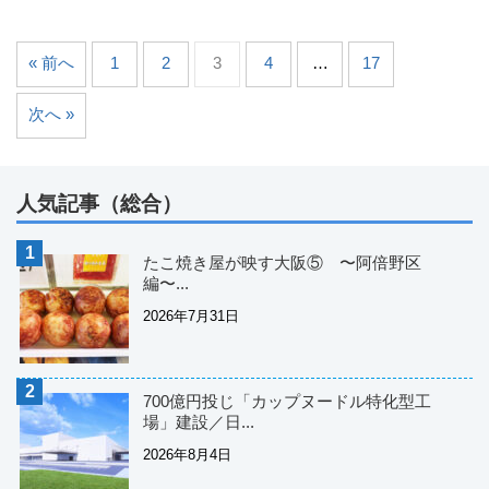
« 前へ
1
2
3
4
…
17
次へ »
人気記事（総合）
たこ焼き屋が映す大阪⑤ 〜阿倍野区
編〜...
2026年7月31日
700億円投じ「カップヌードル特化型工
場」建設／日...
2026年8月4日