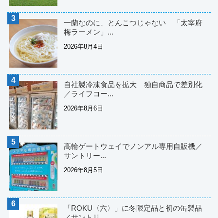
一蘭なのに、とんこつじゃない 「太宰府
梅ラーメン」...
2026年8月4日
自社製冷凍食品を拡大 独自商品で差別化
／ライフコー...
2026年8月6日
高輪ゲートウェイでノンアル専用自販機／
サントリー...
2026年8月5日
「ROKU〈六〉」に冬限定品と初の缶製品
／サントリ...