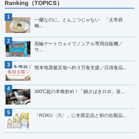
Ranking（TOPICS）
一蘭なのに、とんこつじゃない 「太宰府
梅...
高輪ゲートウェイでノンアル専用自販機／
サ...
熊本地震被災地へ約３万食支援／日清食品...
300℃超の本格炒め！「鍋さばきロボ」首...
「ROKU〈六〉」に冬限定品と初の缶製品...