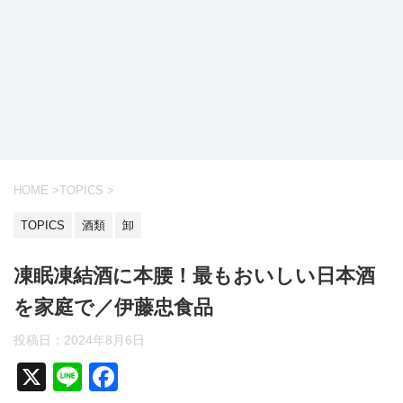
HOME
>
TOPICS
>
TOPICS
酒類
卸
凍眠凍結酒に本腰！最もおいしい日本酒
を家庭で／伊藤忠食品
投稿日：
2024年8月6日
X
Li
F