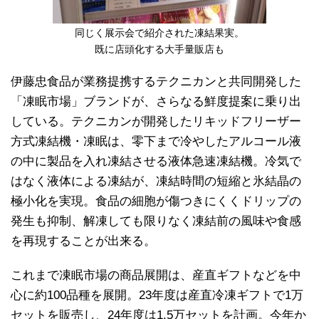
同じく展示会で紹介された凍結果実。
既に店頭化する大手量販店も
伊藤忠食品が業務提携するテクニカンと共同開発した
「凍眠市場」ブランドが、さらなる鮮度提案に乗り出
している。テクニカンが開発したリキッドフリーザー
方式凍結機・凍眠は、零下まで冷やしたアルコール液
の中に製品を入れ凍結させる液体急速凍結機。冷気で
はなく液体による凍結が、凍結時間の短縮と氷結晶の
極小化を実現。食品の細胞が傷つきにくくドリップの
発生も抑制、解凍しても限りなく凍結前の風味や食感
を再現することが出来る。
これまで凍眠市場の商品展開は、産直ギフトなどを中
心に約100品種を展開。23年度は産直冷凍ギフトで1万
セットを販売し、24年度は1.5万セットを計画。今年か