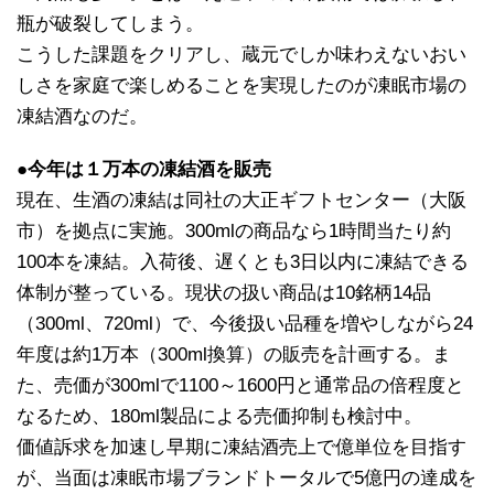
瓶が破裂してしまう。
こうした課題をクリアし、蔵元でしか味わえないおい
しさを家庭で楽しめることを実現したのが凍眠市場の
凍結酒なのだ。
●今年は１万本の凍結酒を販売
現在、生酒の凍結は同社の大正ギフトセンター（大阪
市）を拠点に実施。300mlの商品なら1時間当たり約
100本を凍結。入荷後、遅くとも3日以内に凍結できる
体制が整っている。現状の扱い商品は10銘柄14品
（300ml、720ml）で、今後扱い品種を増やしながら24
年度は約1万本（300ml換算）の販売を計画する。ま
た、売価が300mlで1100～1600円と通常品の倍程度と
なるため、180ml製品による売価抑制も検討中。
価値訴求を加速し早期に凍結酒売上で億単位を目指す
が、当面は凍眠市場ブランドトータルで5億円の達成を