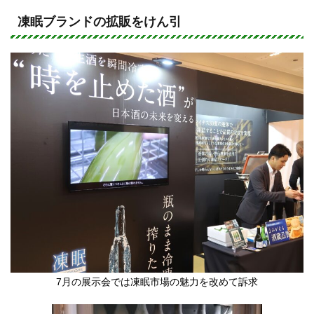
n
a
e
c
凍眠ブランドの拡販をけん引
e
b
o
o
k
7月の展示会では凍眠市場の魅力を改めて訴求