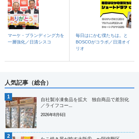
マーケ・ブランディング力を
毎日はにかむ僕たちは。と
一層強化／日清シスコ
BOSCOがコラボ／日清オイ
リオ
人気記事（総合）
自社製冷凍食品を拡大 独自商品で差別化
／ライフコー...
2026年8月6日
たこ焼き屋が映す大阪⑤ 〜阿倍野区