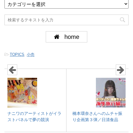
home
-
TOPICS
,
小売
ナニワのアーティストがイラ
橋本環奈さんへのムチャ振
ストパネルで夢の競演
り企画第３弾／日清食品