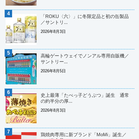
「ROKU〈六〉」に冬限定品と初の缶製品
／サントリ...
2026年8月3日
高輪ゲートウェイでノンアル専用自販機／
サントリー...
2026年8月5日
史上最薄「たべっ子どうぶつ」誕生 通常
の約半分の厚...
2026年8月3日
鶏焼肉専用に新ブランド「MoMi」誕生／