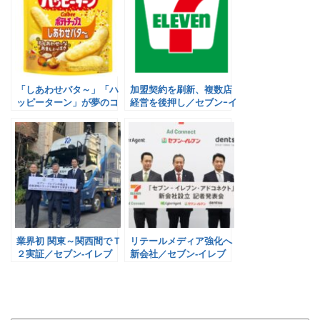
「しあわせバタ～」「ハ
加盟契約を刷新、複数店
ッピーターン」が夢のコ
経営を後押し／セブンｰイ
ラボ／カルビー×亀田製
レブン
菓
業界初 関東～関西間でＴ
リテールメディア強化へ
２実証／セブン‐イレブ
新会社／セブン‐イレブ
ン・ジャパン
ン・ジャパン