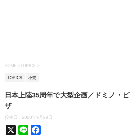
HOME
>
TOPICS
>
TOPICS
小売
日本上陸35周年で大型企画／ドミノ・ピ
ザ
投稿日：
2020年9月29日
X
Li
F