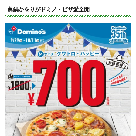
n
a
e
c
眞鍋かをりがドミノ・ピザ愛全開
e
b
o
o
k