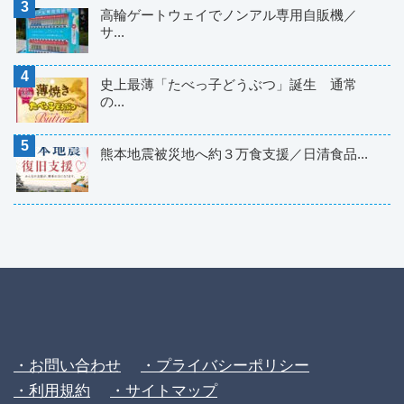
高輪ゲートウェイでノンアル専用自販機／
サ...
史上最薄「たべっ子どうぶつ」誕生 通常
の...
熊本地震被災地へ約３万食支援／日清食品...
・お問い合わせ
・プライバシーポリシー
・利用規約
・サイトマップ