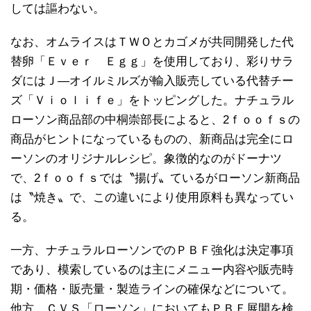
しては謳わない。
なお、オムライスはＴＷＯとカゴメが共同開発した代
替卵「Ｅｖｅｒ Ｅｇｇ」を使用しており、彩りサラ
ダにはＪ―オイルミルズが輸入販売している代替チー
ズ「Ｖｉｏｌｉｆｅ」をトッピングした。ナチュラル
ローソン商品部の中桐崇部長によると、2ｆｏｏｆｓの
商品がヒントになっているものの、新商品は完全にロ
ーソンのオリジナルレシピ。象徴的なのがドーナツ
で、2ｆｏｏｆｓでは〝揚げ〟ているがローソン新商品
は〝焼き〟で、この違いにより使用原料も異なってい
る。
一方、ナチュラルローソンでのＰＢＦ強化は決定事項
であり、模索しているのは主にメニュー内容や販売時
期・価格・販売量・製造ラインの確保などについて。
他方、ＣＶＳ「ローソン」においてもＰＢＦ展開を検