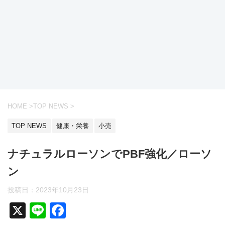
HOME
>
TOP NEWS
>
TOP NEWS
健康・栄養
小売
ナチュラルローソンでPBF強化／ローソ
ン
投稿日：2023年10月23日
X
Li
F