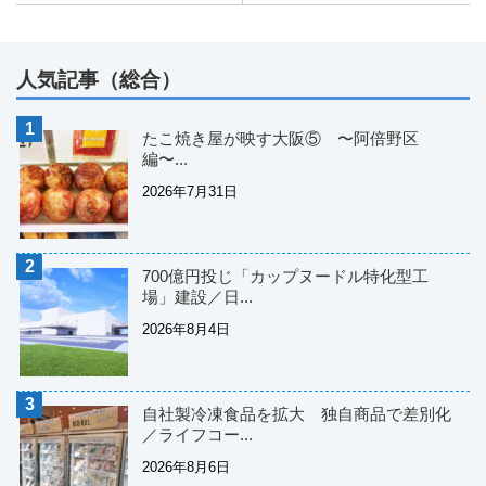
人気記事（総合）
たこ焼き屋が映す大阪⑤ 〜阿倍野区
編〜...
2026年7月31日
700億円投じ「カップヌードル特化型工
場」建設／日...
2026年8月4日
自社製冷凍食品を拡大 独自商品で差別化
／ライフコー...
2026年8月6日