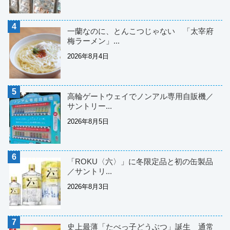
一蘭なのに、とんこつじゃない 「太宰府
梅ラーメン」...
2026年8月4日
高輪ゲートウェイでノンアル専用自販機／
サントリー...
2026年8月5日
「ROKU〈六〉」に冬限定品と初の缶製品
／サントリ...
2026年8月3日
史上最薄「たべっ子どうぶつ」誕生 通常