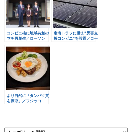
コンビニ核に地域共創の
南海トラフに備え“災害支
マチ再創生／ローソン
援コンビニ”を設置／ロー
ソン
より自然に「タンパク質
を摂取」／フジッコ
×TANPAC