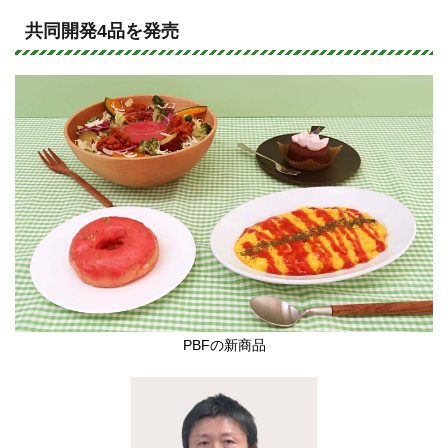
n
a
e
c
共同開発4品を発売
e
b
o
o
k
PBFの新商品