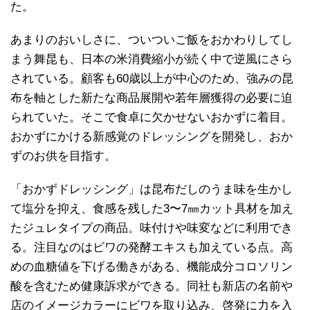
た。
あまりのおいしさに、ついついご飯をおかわりしてし
まう舞昆も、日本の米消費縮小が続く中で逆風にさら
されている。顧客も60歳以上が中心のため、強みの昆
布を軸とした新たな商品展開や若年層獲得の必要に迫
られていた。そこで食卓に欠かせないおかずに着目。
おかずにかける新感覚のドレッシングを開発し、おか
ずのお供を目指す。
「おかずドレッシング」は昆布だしのうま味を生かし
て塩分を抑え、食感を残した3〜7㎜カット具材を加え
たジュレタイプの商品。味付けや味変などに利用でき
る。注目なのはビワの発酵エキスも加えている点。高
めの血糖値を下げる働きがある、機能成分コロソリン
酸を含むため健康訴求ができる。同社も新店の名前や
店のイメージカラーにビワを取り込み、啓発に力を入