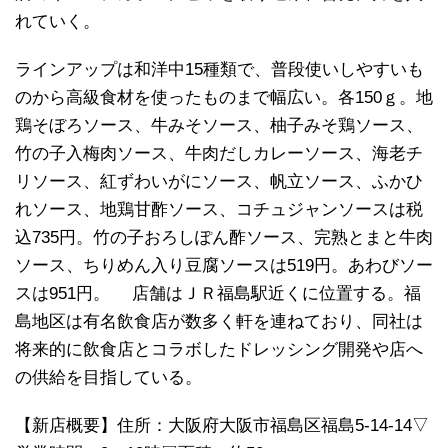
れていく。
ラインアップは和洋中15種類で、普段使いしやすいも
のから高級食材を使ったものまで幅広い。各150ｇ。地
鶏そぼろソース、牛みそソース、柚子みそ鶏ソース、
竹の子入梅肉ソース、牛肉だしカレーソース、海老チ
リソース、紅ずわいがにソース、帆立ソース、ふかひ
れソース、地鶏甘酢ソース、コチュジャンソースは税
込735円。竹の子おろしぽん酢ソース、完熟とまと牛肉
ソース、ちりめん入り豆腐ソースは519円。あわびソー
スは951円。 店舗はＪＲ福島駅近くに位置する。福
島地区は有名飲食店が数多く軒を連ねており、同社は
将来的に飲食店とコラボしたドレッシング開発や店へ
の供給を目指している。
【新店概要】住所：大阪府大阪市福島区福島5-14-14▽