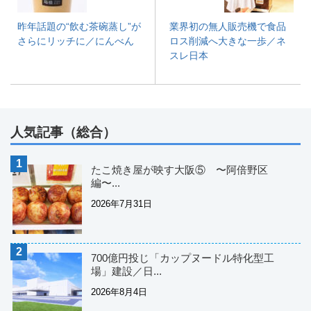
昨年話題の“飲む茶碗蒸し”が
業界初の無人販売機で食品
さらにリッチに／にんべん
ロス削減へ大きな一歩／ネ
スレ日本
人気記事（総合）
たこ焼き屋が映す大阪⑤ 〜阿倍野区
編〜...
2026年7月31日
700億円投じ「カップヌードル特化型工
場」建設／日...
2026年8月4日