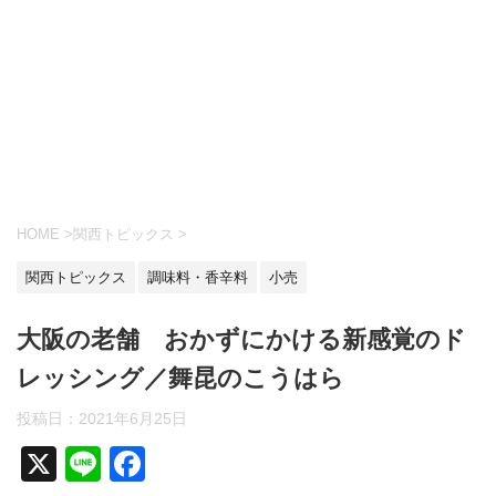
HOME
>
関西トピックス
>
関西トピックス
調味料・香辛料
小売
大阪の老舗 おかずにかける新感覚のド
レッシング／舞昆のこうはら
投稿日：
2021年6月25日
X
Li
F