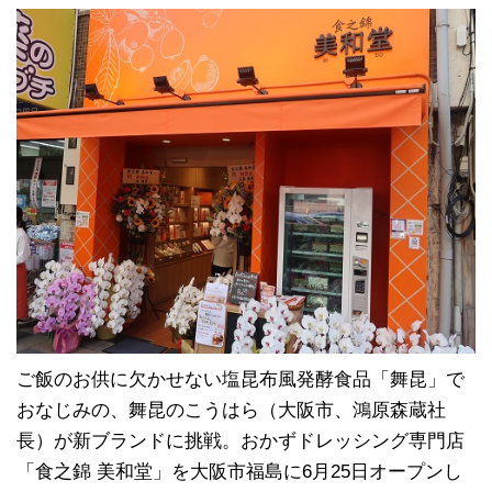
n
a
e
c
e
b
o
o
k
ご飯のお供に欠かせない塩昆布風発酵食品「舞昆」で
おなじみの、舞昆のこうはら（大阪市、鴻原森蔵社
長）が新ブランドに挑戦。おかずドレッシング専門店
「食之錦 美和堂」を大阪市福島に6月25日オープンし