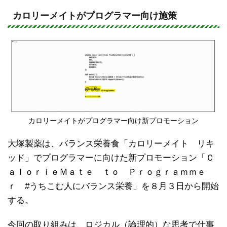
n
a
e
c
カロリーメイトがプログラマー向け施策
e
b
o
o
k
カロリーメイトがプログラマー向け新プロモーション
大塚製薬は、バランス栄養食「カロリーメイト リキ
ッド」でプログラマーに向けた新プロモーション「Ｃ
ａｌｏｒｉｅＭａｔｅ ｔｏ Ｐｒｏｇｒａｍｍｅ
ｒ #うちこむ人にバランス栄養」を８月３日から開始
する。
今回の取り組みは、ロジカル（論理的）な思考で仕事