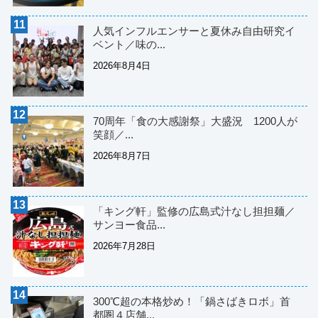
人気インフルエンサーと夏休み自由研究イ
ベント／味の...
2026年8月4日
70周年「食の大感謝祭」大盛況 1200人が
笑顔／...
2026年8月7日
「キング軒」監修の広島式汁なし担担麺／
サンヨー食品...
2026年7月28日
300℃超の本格炒め！「鍋さばきロボ」首
都圏４店舗...