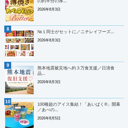
の約半分の厚...
2026年8月3日
№１同士がセットに／ニチレイフーズ...
2026年8月3日
熊本地震被災地へ約３万食支援／日清食
品...
2026年8月3日
100種超のアイス集結！「あいぱく®」開幕
／あべの...
2026年8月5日