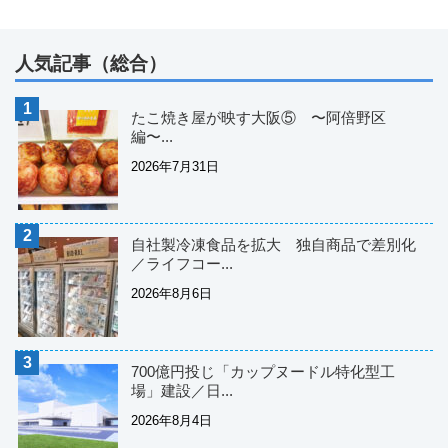
人気記事（総合）
たこ焼き屋が映す大阪⑤ 〜阿倍野区
編〜...
2026年7月31日
自社製冷凍食品を拡大 独自商品で差別化
／ライフコー...
2026年8月6日
700億円投じ「カップヌードル特化型工
場」建設／日...
2026年8月4日