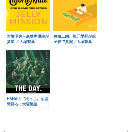
大塚明夫ら豪華声優陣が
佐藤二朗、坂元愛登が親
参加!／大塚製薬
子役で共演／大塚製薬
HANAの〝根っこ〟を垣
間見る／大塚製薬