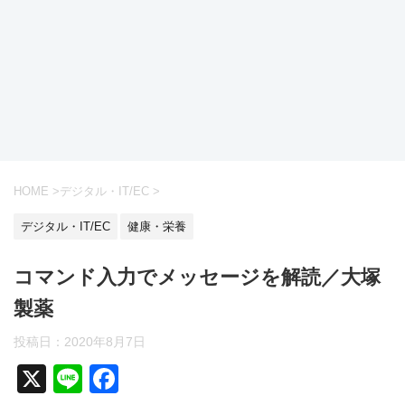
HOME
>
デジタル・IT/EC
>
デジタル・IT/EC
健康・栄養
コマンド入力でメッセージを解読／大塚
製薬
投稿日：
2020年8月7日
X
Li
F