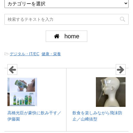
home
-
デジタル・IT/EC
,
健康・栄養
高橋光臣が豪快に飲み干す／
飲食を楽しみながら飛沫防
伊藤園
止／山﨑抜型