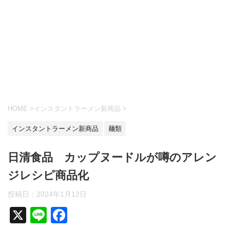
HOME
>
インスタントラーメン新商品
>
インスタントラーメン新商品
麺類
日清食品 カップヌードルが噂のアレン
ジレシピ商品化
投稿日：
2024年1月12日
X
Li
F