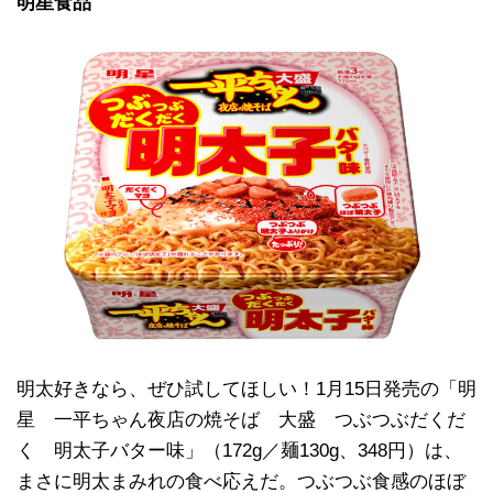
明星食品
明太好きなら、ぜひ試してほしい！1月15日発売の「明
星 一平ちゃん夜店の焼そば 大盛 つぶつぶだくだ
く 明太子バター味」（172g／麺130g、348円）は、
まさに明太まみれの食べ応えだ。つぶつぶ食感のほぼ