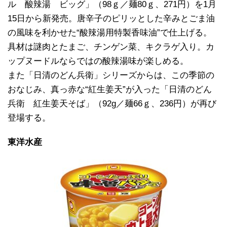
ル 酸辣湯 ビッグ」（98ｇ／麺80ｇ、271円）を1月
15日から新発売。唐辛子のピリッとした辛みとごま油
の風味を利かせた“酸辣湯用特製香味油”で仕上げる。
具材は謎肉とたまご、チンゲン菜、キクラゲ入り。カ
ップヌードルならではの酸辣湯味が楽しめる。
また「日清のどん兵衛」シリーズからは、この季節の
おなじみ、真っ赤な“紅生姜天”が入った「日清のどん
兵衛 紅生姜天そば」（92g／麺66ｇ、236円）が再び
登場する。
東洋水産