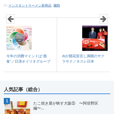
-
インスタントラーメン新商品
,
麺類
今年の消費マインドは“惠
AIが開花宣言し満開のサク
食”／日清オイリオグループ
ラサク／ネスレ日本
人気記事（総合）
たこ焼き屋が映す大阪⑤ 〜阿倍野区
編〜...