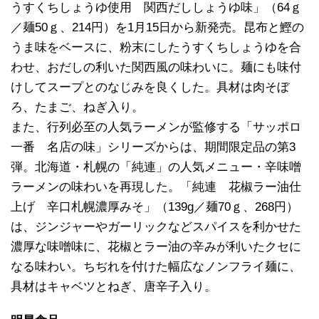
うすくちしょうゆ使用 関西だししょうゆ味」（64ｇ
／麺50ｇ、214円）を1月15日から新発売。昆布と鰹の
うま味をベースに、粉末にしたうすくちしょうゆを合
わせ、おだしの利いた関西風の味わいに。麺にも味付
けしてスープとのなじみを良くした。具材は肉そぼ
ろ、たまご、ねぎ入り。
また、行列必至の人気ラーメンが監修する「サッポロ
一番 名店の味」シリーズからは、期間限定品の第3
弾。北海道・札幌の「純連」の人気メニュー・辛味噌
ラーメンの味わいを再現した。「純連 花椒ラー油仕
上げ 辛口札幌濃厚みそ」（139g／麺70ｇ、268円）
は、ジンジャーやガーリックなどスパイスを利かせた
濃厚な味噌味に、花椒とラー油の辛みが利いたクセに
なる味わい。ちぢれを付けた幅広なノンフライ麺に、
具材はキャベツとねぎ、唐辛子入り。