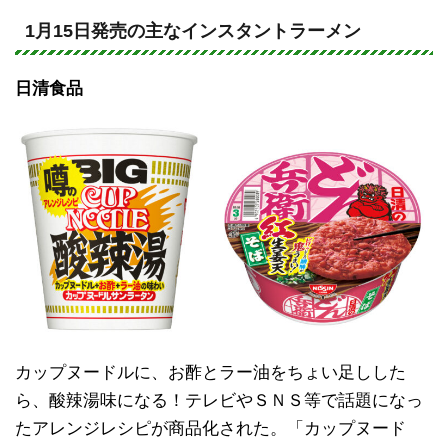
n
a
e
c
1月15日発売の主なインスタントラーメン
e
日清食品
b
o
o
k
カップヌードルに、お酢とラー油をちょい足しした
ら、酸辣湯味になる！テレビやＳＮＳ等で話題になっ
たアレンジレシピが商品化された。「カップヌード