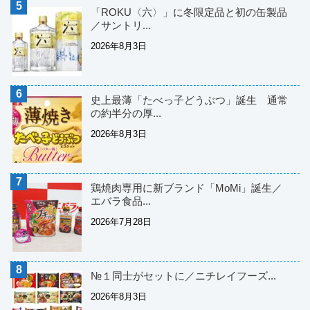
「ROKU〈六〉」に冬限定品と初の缶製品
／サントリ...
2026年8月3日
史上最薄「たべっ子どうぶつ」誕生 通常
の約半分の厚...
2026年8月3日
鶏焼肉専用に新ブランド「MoMi」誕生／
エバラ食品...
2026年7月28日
№１同士がセットに／ニチレイフーズ...
2026年8月3日