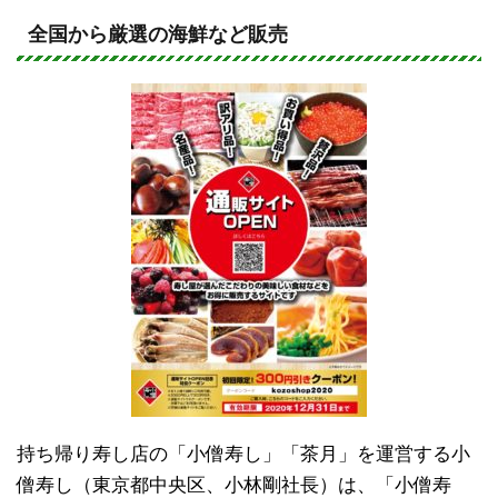
n
a
e
c
全国から厳選の海鮮など販売
e
b
o
o
k
持ち帰り寿し店の「小僧寿し」「茶月」を運営する小
僧寿し（東京都中央区、小林剛社長）は、「小僧寿