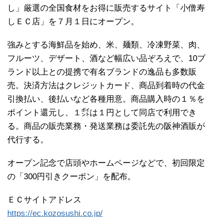
し」厳選の全国食材をお得に販売するサイト「小僧寿
しＥＣ店」を７月１日にオープン。
強みとする海鮮品を始め、米、麺類、冷凍野菜、肉、
フルーツ、デザート、酒など幅広い品ぞろえで、10ブ
ランド以上との提携で有名ブランドの逸品も多数販
売。決済方法はクレジットカード、商品到着時の代金
引換払い、後払いなど各種用意。商品購入時の１％を
ポイント還元し、１㌽は１円として同店で利用でき
る。商品の販売業務・発送業務は委託先の阪神酒販が
代行する。
オープン記念で店頭やホームページなどで、初回限定
の「300円引きクーポン」を配布。
ＥＣサイトアドレス
https://ec.kozosushi.co.jp/