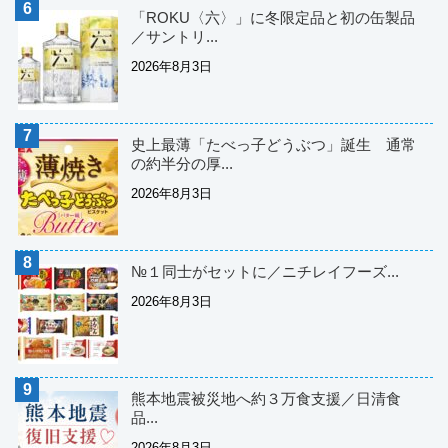
「ROKU〈六〉」に冬限定品と初の缶製品
／サントリ...
2026年8月3日
史上最薄「たべっ子どうぶつ」誕生 通常
の約半分の厚...
2026年8月3日
№１同士がセットに／ニチレイフーズ...
2026年8月3日
熊本地震被災地へ約３万食支援／日清食
品...
2026年8月3日