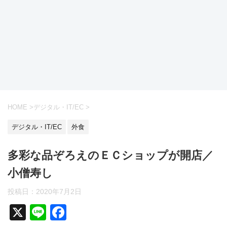
HOME
>
デジタル・IT/EC
>
デジタル・IT/EC
外食
多彩な品ぞろえのＥＣショップが開店／
小僧寿し
投稿日：2020年7月2日
X
Li
F