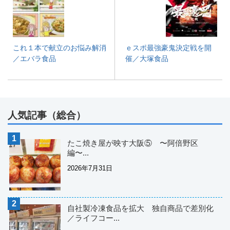
これ１本で献立のお悩み解消
ｅスポ最強豪鬼決定戦を開
／エバラ食品
催／大塚食品
人気記事（総合）
たこ焼き屋が映す大阪⑤ 〜阿倍野区
編〜...
2026年7月31日
自社製冷凍食品を拡大 独自商品で差別化
／ライフコー...