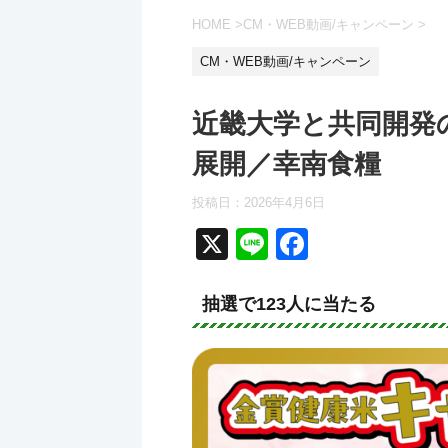
HOME
>
CM・WEB動画/キャンペーン
>
CM・WEB動画/キャンペーン
近畿大学と共同開発
展開／幸南食糧
投稿日：
2026年4月6日
X
Li
F
n
a
e
c
抽選で123人に当たる
e
b
o
o