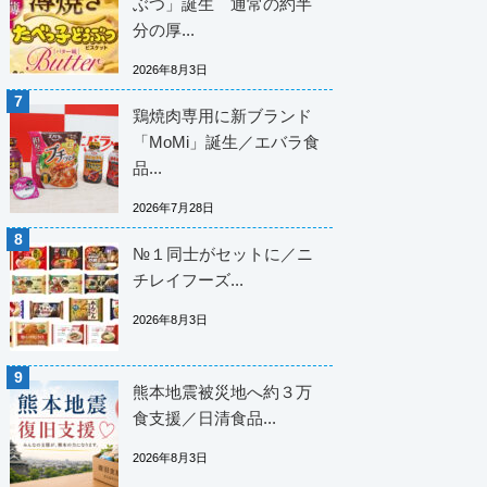
ぶつ」誕生 通常の約半
分の厚...
2026年8月3日
鶏焼肉専用に新ブランド
「MoMi」誕生／エバラ食
品...
2026年7月28日
№１同士がセットに／ニ
チレイフーズ...
2026年8月3日
熊本地震被災地へ約３万
食支援／日清食品...
2026年8月3日