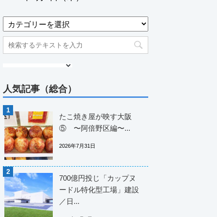
人気記事（総合）
たこ焼き屋が映す大阪
⑤ 〜阿倍野区編〜...
2026年7月31日
700億円投じ「カップヌ
ードル特化型工場」建設
／日...