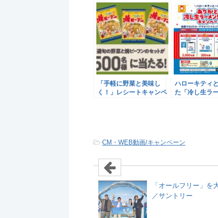
「手軽に野菜と美味し
ハローキティ
く！」レシートキャンペ
た「冷し生ラー
ーン／ケンミン食品
年キャンペー
東洋水産
-
CM・WEB動画/キャンペーン
「オールフリー」を
／サントリー