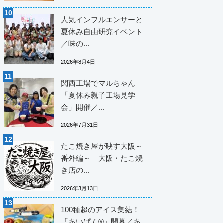
人気インフルエンサーと
夏休み自由研究イベント
／味の...
2026年8月4日
関西工場でマルちゃん
「夏休み親子工場見学
会」開催／...
2026年7月31日
たこ焼き屋が映す大阪～
番外編～ 大阪・たこ焼
き店の...
2026年3月13日
100種超のアイス集結！
「あいぱく®」開幕／あ