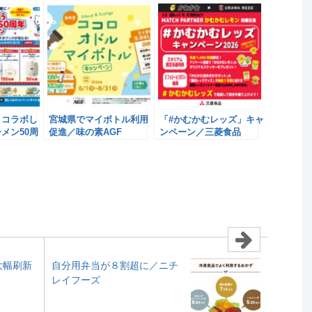
とコラボし
宮城県でマイボトル利用
「#かむかむレッズ」キャ
メン50周
促進／味の素AGF
ンペーン／三菱食品
ン」実施／
大幅刷新
自分用弁当が８割超に／ニチ
レイフーズ