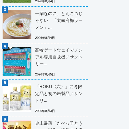
2026年8月4日
一蘭なのに、とんこつじ
ゃない 「太宰府梅ラー
メン」...
2026年8月4日
高輪ゲートウェイでノン
アル専用自販機／サント
リー...
2026年8月5日
「ROKU〈六〉」に冬限
定品と初の缶製品／サン
トリ...
2026年8月3日
史上最薄「たべっ子どう