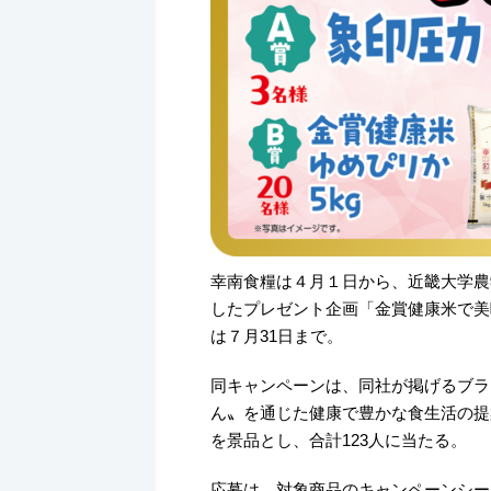
k
幸南食糧は４月１日から、近畿大学農
したプレゼント企画「金賞健康米で美
は７月31日まで。
同キャンペーンは、同社が掲げるブラ
ん〟を通じた健康で豊かな食生活の提
を景品とし、合計123人に当たる。
応募は、対象商品のキャンペーンシー